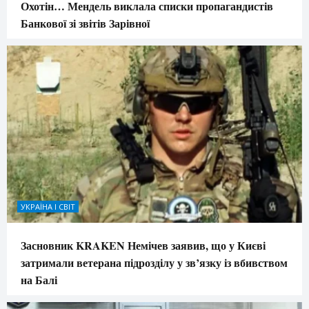
Охотін… Мендель виклала списки пропагандистів
Банкової зі звітів Зарівної
УКРАЇНА І СВІТ
Засновник KRAKEN Немічев заявив, що у Києві
затримали ветерана підрозділу у зв’язку із вбивством
на Балі