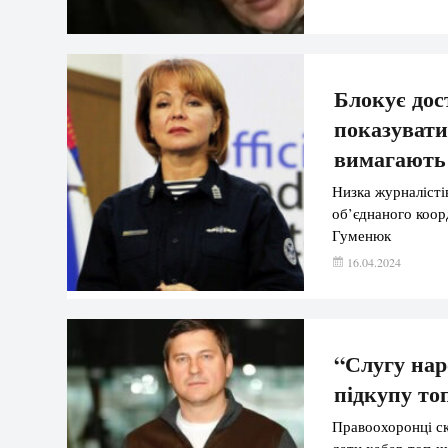
Блокує дос
показувати
вимагають
Низка журналісті
об’єднаного коор
Гуменюк
16.04.2024
“Слугу нар
підкупу то
Правоохоронці ск
дати хабар топ-ч