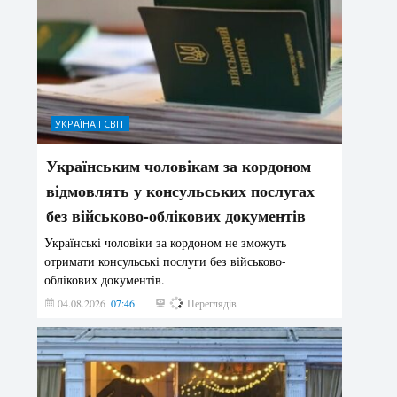
УКРАЇНА І СВІТ
Українським чоловікам за кордоном
відмовлять у консульських послугах
без військово-облікових документів
Українські чоловіки за кордоном не зможуть
отримати консульські послуги без військово-
облікових документів.
04.08.2026
07:46
162
Переглядів