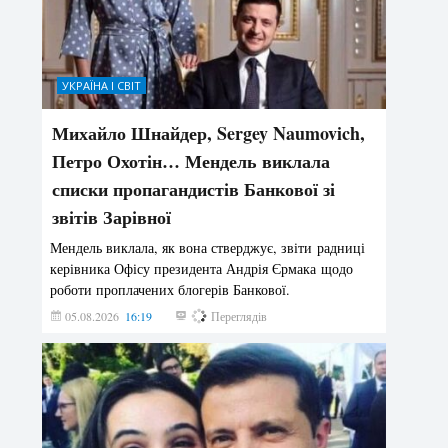
УКРАЇНА І СВІТ
Михайло Шнайдер, Sergey Naumovich,
Петро Охотін… Мендель виклала
списки пропагандистів Банкової зі
звітів Зарівної
Мендель виклала, як вона стверджує, звіти радниці
керівника Офісу президента Андрія Єрмака щодо
роботи проплачених блогерів Банкової.
05.08.2026
16:19
249
Переглядів