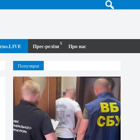
terno.LIVE
Прес-релізи
Про нас
Популярні