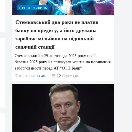
ТЕРНОПІЛЬЩИНА
Стемковський два роки не платив
банку по кредиту, а його дружина
заробляє мільйони на підпільній
сонячній станції
Стемковський з 29 листопада 2023 року по 11
березня 2025 року не сплачував коштів на погашення
заборгованості перед АТ "ОТП Банк"
07.08.2026
14:48
425
Переглядів