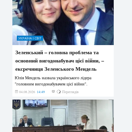
УКРАЇНА І СВІТ
Зеленський – головна проблема та
основний вигодонабувач цієї війни, –
ексречниця Зеленського Мендель
Юлія Мендель назвала українського лідера
"головним вигодонабувачем цієї війни".
04.08.2026
14:49
180
Переглядів