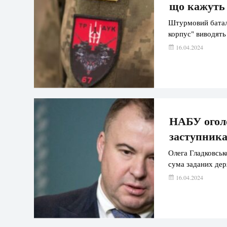
що кажуть 
Штурмовий батал
корпус" виводять
16.04.2024
НАБУ огол
заступник
Олега Гладковсько
сума заданих держ
16.04.2024