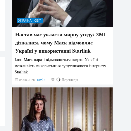
УКРАЇНА І СВІТ
Настав час укласти мирну угоду: ЗМІ
дізналися, чому Маск відмовляє
Україні у використанні Starlink
Ілон Маск наразі відмовляється надати Україні
можливість використання супутникового інтернету
Starlink
08.08.2026
18:50
311
Переглядів