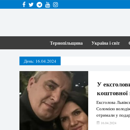
Тернопільщина
Україна і світ
День:
16.04.2024
У ексголов
коштовної 
Ексголова Львівс
Соломією володію
отримали у подар
16.04.2024