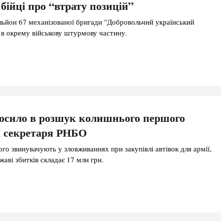
бійці про “втрату позицій”
ьйон 67 механізованої бригади "Добровольчий український
 в окрему військову штурмову частину.
осило в розшук колишнього першого
а секретаря РНБО
го звинувачують у зловживаннях при закупівлі автівок для армії,
аві збитків складає 17 млн грн.