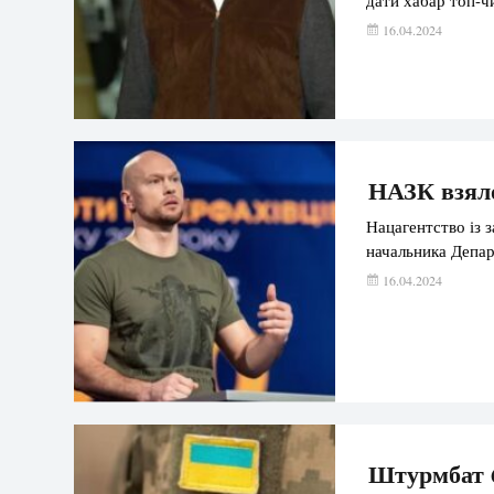
16.04.2024
НАЗК взяло
Нацагентство із 
начальника Депар
16.04.2024
Штурмбат 6