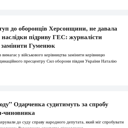
туп до оборонців Херсонщини, не давала
 наслідки підриву ГЕС: журналісти
 замінити Гуменюк
в вимагає у військового керівництва замінити керівницю
динаційного пресцентру Сил оборони півдня України Наталію
оду” Одарченка судитимуть за спробу
п-чиновника
ерували до суду справу народного депутата, який міг спробувати
иновнику Державного агентства відновлення.