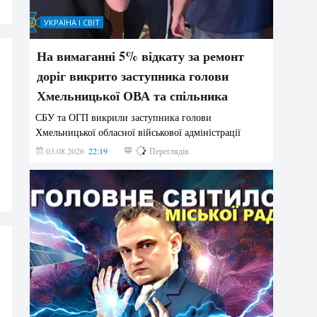
УКРАЇНА І СВІТ
На вимаганні 5% відкату за ремонт
доріг викрито заступника голови
Хмельницької ОВА та спільника
СБУ та ОГП викрили заступника голови
Хмельницької обласної військової адміністрації
03.08.2026
22:19
887
Переглядів