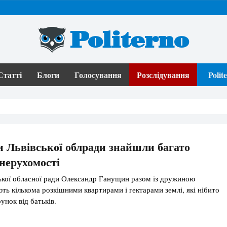
Politerno
Статті
Блоги
Голосування
Розслідування
Poli
и Львівської облради знайшли багато
нерухомості
ької обласної ради Олександр Ганущин разом із дружиною
ть кількома розкішними квартирами і гектарами землі, які нібито
унок від батьків.