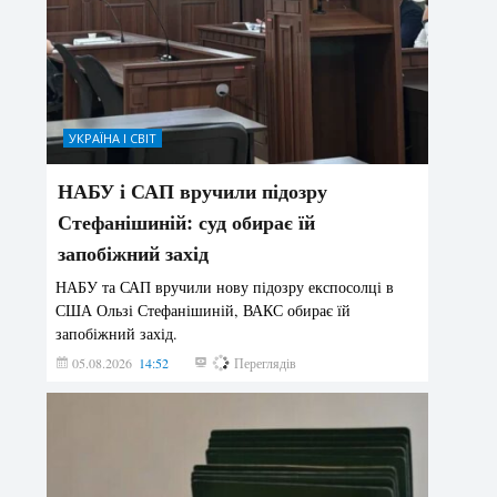
УКРАЇНА І СВІТ
НАБУ і САП вручили підозру
Стефанішиній: суд обирає їй
запобіжний захід
НАБУ та САП вручили нову підозру експосолці в
США Ользі Стефанішиній, ВАКС обирає їй
запобіжний захід.
05.08.2026
14:52
173
Переглядів