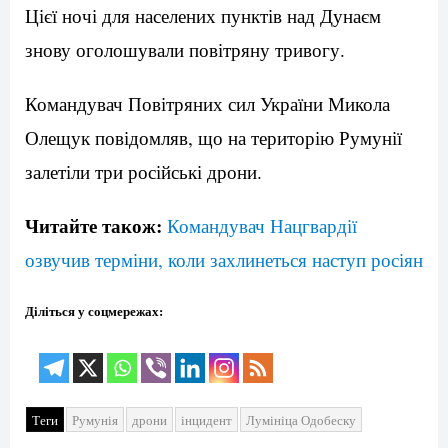
Цієї ночі для населених пунктів над Дунаєм
знову оголошували повітряну тривогу.
Командувач Повітряних сил України Микола
Олещук повідомляв, що на територію Румунії
залетіли три російські дрони.
Читайте також:
Командувач Нацгвардії
озвучив терміни, коли захлинеться наступ росіян
Діліться у соцмережах:
Теги
Румунія
дрони
інцидент
Лумініца Одобеску