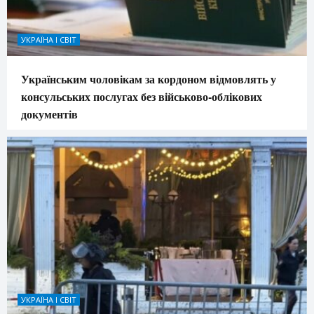
УКРАЇНА І СВІТ
Українським чоловікам за кордоном відмовлять у
консульських послугах без військово-облікових
документів
УКРАЇНА І СВІТ