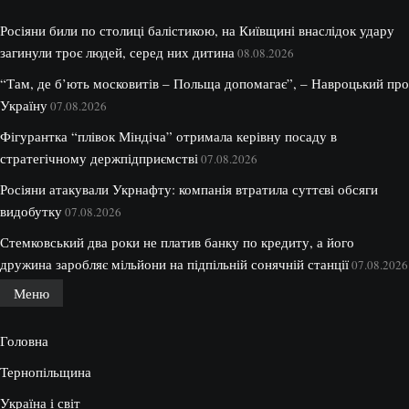
Росіяни били по столиці балістикою, на Київщині внаслідок удару
загинули троє людей, серед них дитина
08.08.2026
“Там, де б’ють московитів – Польща допомагає”, – Навроцький про
Україну
07.08.2026
Фігурантка “плівок Міндіча” отримала керівну посаду в
стратегічному держпідприємстві
07.08.2026
Росіяни атакували Укрнафту: компанія втратила суттєві обсяги
видобутку
07.08.2026
Стемковський два роки не платив банку по кредиту, а його
дружина заробляє мільйони на підпільній сонячній станції
07.08.2026
Меню
Головна
Тернопільщина
Україна і світ