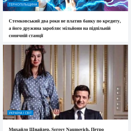
ТЕРНОПІЛЬЩИНА
Стемковський два роки не платив банку по кредиту,
а його дружина заробляє мільйони на підпільній
сонячній станції
УКРАЇНА І СВІТ
Михайло Шнайдер, Sergey Naumovich, Петро