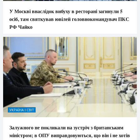
У Москві внаслідок вибуху в ресторані загинули 5
осіб, там святкував ювілей головнокомандувач ПКС
РФ Чайко
УКРАЇНА І СВІТ
Залужного не покликали на зустріч з британським
міністром; в ОПУ виправдовуються, що він і не хотів