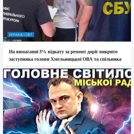
УКРАЇНА І СВІТ
На вимаганні 5% відкату за ремонт доріг викрито
заступника голови Хмельницької ОВА та спільника