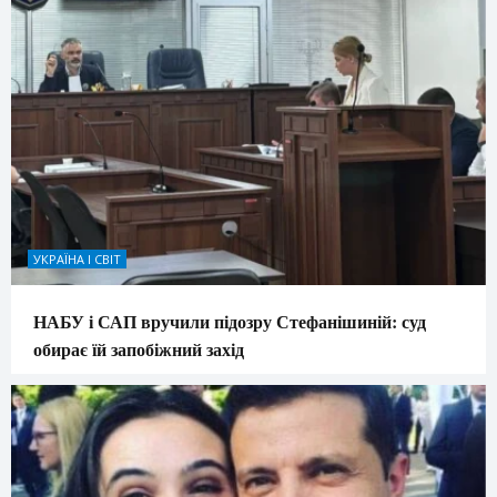
УКРАЇНА І СВІТ
НАБУ і САП вручили підозру Стефанішиній: суд
обирає їй запобіжний захід