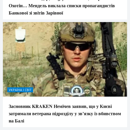
Охотін… Мендель виклала списки пропагандистів
Банкової зі звітів Зарівної
УКРАЇНА І СВІТ
Засновник KRAKEN Немічев заявив, що у Києві
затримали ветерана підрозділу у зв’язку із вбивством
на Балі