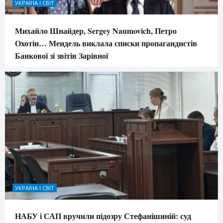
УКРАЇНА І СВІТ
Михайло Шнайдер, Sergey Naumovich, Петро
Охотін… Мендель виклала списки пропагандистів
Банкової зі звітів Зарівної
УКРАЇНА І СВІТ
НАБУ і САП вручили підозру Стефанішиній: суд