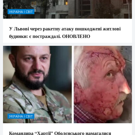
УКРАЇНА І СВІТ
У Львові через ракетну атаку пошкоджені житлові
будинки: є постраждалі. ОНОВЛЕНО
УКРАЇНА І СВІТ
Командира “Хартії” Оболєнського намагалися