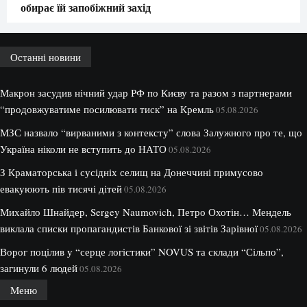
обирає їй запобіжний захід
Останні новини
Макрон засудив нічний удар РФ по Києву та разом з партнерами
“продовжуватиме посилювати тиск” на Кремль
05.08.2026
МЗС назвало “вирваними з контексту” слова Залужного про те, що
Україна ніколи не вступить до НАТО
05.08.2026
З Краматорська і сусідніх селищ на Донеччині примусово
евакуюють пів тисячі дітей
05.08.2026
Михайло Шнайдер, Sergey Naumovich, Петро Охотін… Мендель
виклала списки пропагандистів Банкової зі звітів Зарівної
05.08.2026
Ворог поцілив у “серце логістики” NOVUS та склади “Сільпо”,
загинули 6 людей
05.08.2026
Меню