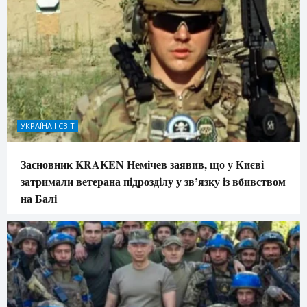
УКРАЇНА І СВІТ
Засновник KRAKEN Немічев заявив, що у Києві
затримали ветерана підрозділу у зв’язку із вбивством
на Балі