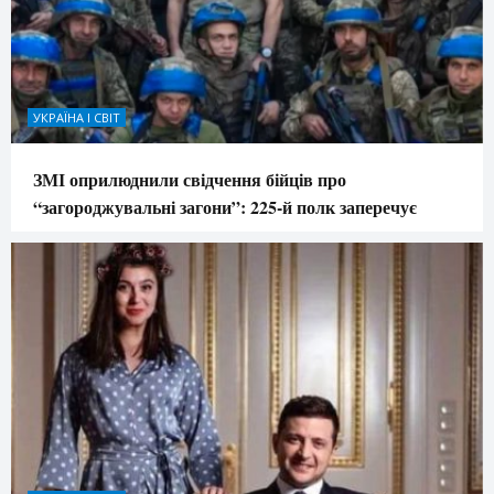
УКРАЇНА І СВІТ
ЗМІ оприлюднили свідчення бійців про
“загороджувальні загони”: 225-й полк заперечує