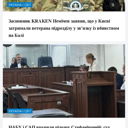
УКРАЇНА І СВІТ
Засновник KRAKEN Немічев заявив, що у Києві
затримали ветерана підрозділу у зв’язку із вбивством
на Балі
УКРАЇНА І СВІТ
НАБУ і САП вручили підозру Стефанішиній: суд