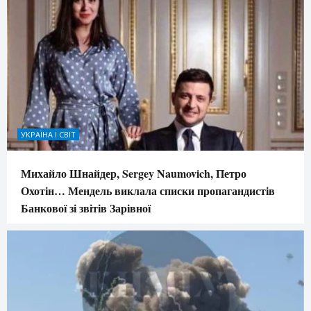
УКРАЇНА І СВІТ
Михайло Шнайдер, Sergey Naumovich, Петро
Охотін… Мендель виклала списки пропагандистів
Банкової зі звітів Зарівної