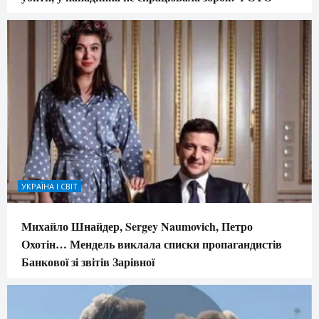
УКРАЇНА І СВІТ
Михайло Шнайдер, Sergey Naumovich, Петро
Охотін… Мендель виклала списки пропагандистів
Банкової зі звітів Зарівної