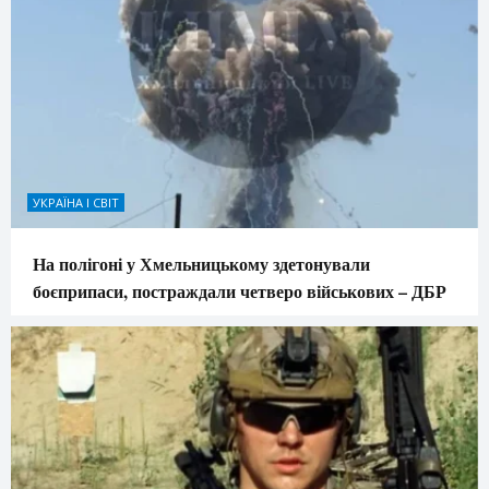
УКРАЇНА І СВІТ
На полігоні у Хмельницькому здетонували
боєприпаси, постраждали четверо військових – ДБР