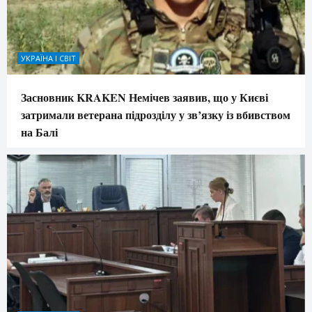
УКРАЇНА І СВІТ
Засновник KRAKEN Немічев заявив, що у Києві
затримали ветерана підрозділу у зв’язку із вбивством
на Балі