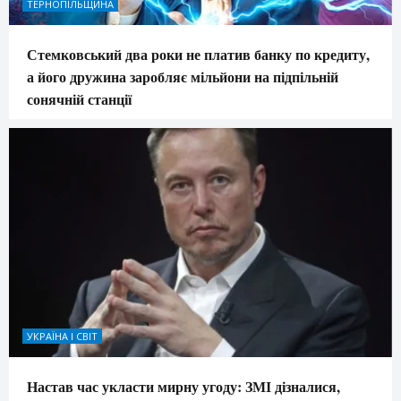
ТЕРНОПІЛЬЩИНА
Стемковський два роки не платив банку по кредиту,
а його дружина заробляє мільйони на підпільній
сонячній станції
УКРАЇНА І СВІТ
Настав час укласти мирну угоду: ЗМІ дізналися,