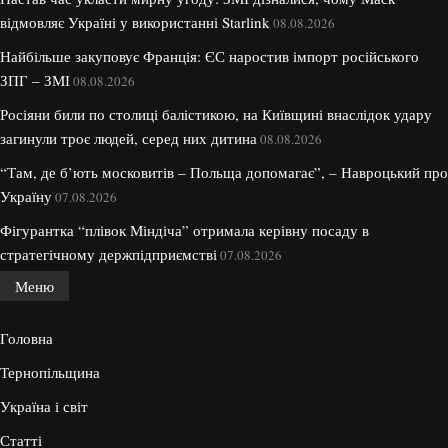
відмовляє Україні у використанні Starlink
08.08.2026
Найбільше закуповує Франція: ЄС наростив імпорт російського
ЗПГ – ЗМІ
08.08.2026
Росіяни били по столиці балістикою, на Київщині внаслідок удару
загинули троє людей, серед них дитина
08.08.2026
“Там, де б’ють московитів – Польща допомагає”, – Навроцький про
Україну
07.08.2026
Фігурантка “плівок Міндіча” отримала керівну посаду в
стратегічному держпідприємстві
07.08.2026
Меню
Головна
Тернопільщина
Україна і світ
Статті