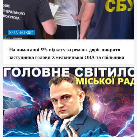
УКРАЇНА І СВІТ
На вимаганні 5% відкату за ремонт доріг викрито
заступника голови Хмельницької ОВА та спільника