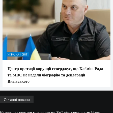
УКРАЇНА І СВІТ
Центр протидії корупції стверджує, що Кабмін, Рада
та МВС не надали біографію та декларації
Вигівського
Останні новини
Настав час укласти мирну угоду: ЗМІ дізналися, чому Маск