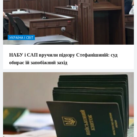
УКРАЇНА І СВІТ
НАБУ і САП вручили підозру Стефанішиній: суд
обирає їй запобіжний захід