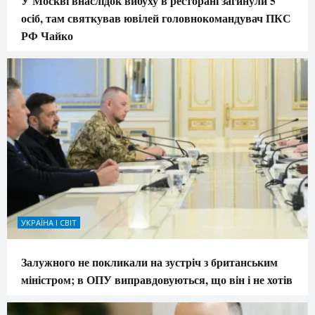
У Москві внаслідок вибуху в ресторані загинули 5
осіб, там святкував ювілей головнокомандувач ПКС
РФ Чайко
УКРАЇНА І СВІТ
Залужного не покликали на зустріч з британським
міністром; в ОПУ виправдовуються, що він і не хотів