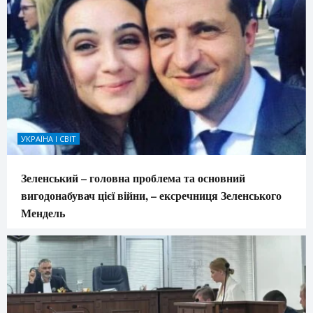
УКРАЇНА І СВІТ
Зеленський – головна проблема та основний
вигодонабувач цієї війни, – ексречниця Зеленського
Мендель