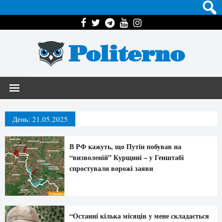
Politerno
День:
21.05.2025
В РФ кажуть, що Путін побував на
“визволеній” Курщині – у Генштабі
спростували ворожі заяви
“Останні кілька місяців у мене складається