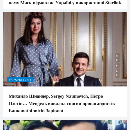
чому Маск відмовляє Україні у використанні Starlink
УКРАЇНА І СВІТ
Михайло Шнайдер, Sergey Naumovich, Петро
Охотін… Мендель виклала списки пропагандистів
Банкової зі звітів Зарівної