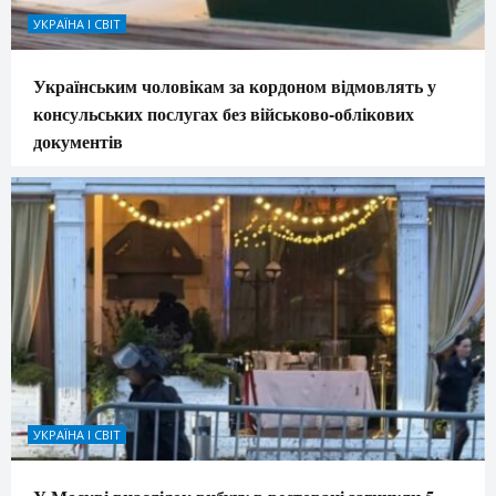
УКРАЇНА І СВІТ
Українським чоловікам за кордоном відмовлять у
консульських послугах без військово-облікових
документів
УКРАЇНА І СВІТ