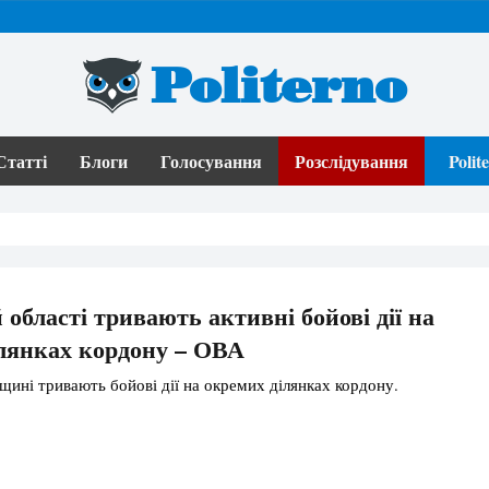
Politerno
Статті
Блоги
Голосування
Розслідування
Poli
 області тривають активні бойові дії на
лянках кордону – ОВА
щині тривають бойові дії на окремих ділянках кордону.