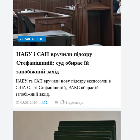
УКРАЇНА І СВІТ
НАБУ і САП вручили підозру
Стефанішиній: суд обирає їй
запобіжний захід
НАБУ та САП вручили нову підозру експосолці в
США Ользі Стефанішиній, ВАКС обирає їй
запобіжний захід.
05.08.2026
14:52
173
Переглядів