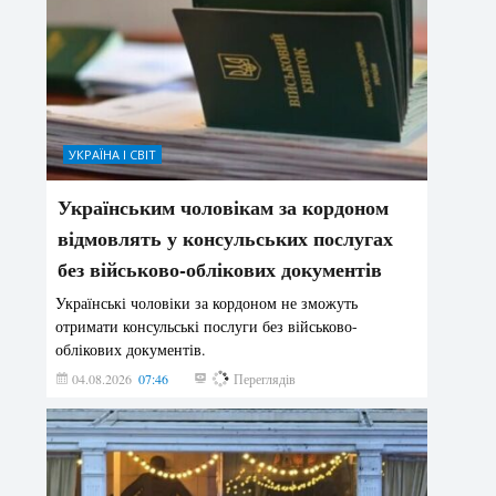
УКРАЇНА І СВІТ
Українським чоловікам за кордоном
відмовлять у консульських послугах
без військово-облікових документів
Українські чоловіки за кордоном не зможуть
отримати консульські послуги без військово-
облікових документів.
04.08.2026
07:46
161
Переглядів