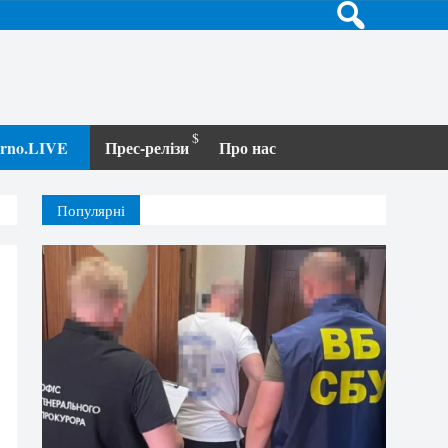
terno.LIVE
Прес-релізи
Про нас
Популярні