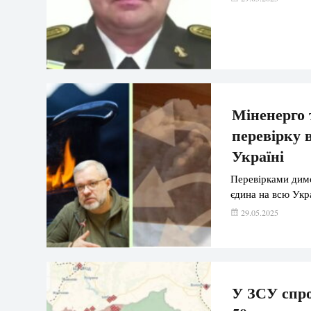
Міненерго 
перевірку 
Україні
Перевірками димо
єдина на всю Укр
29.05.2025
У ЗСУ спро