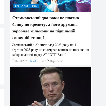
ТЕРНОПІЛЬЩИНА
Стемковський два роки не платив
банку по кредиту, а його дружина
заробляє мільйони на підпільній
сонячній станції
Стемковський з 29 листопада 2023 року по 11
березня 2025 року не сплачував коштів на погашення
заборгованості перед АТ "ОТП Банк"
07.08.2026
14:48
421
Переглядів