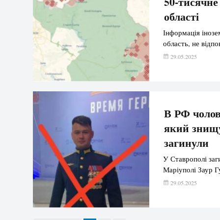
50-тисячне
області
Інформація інозе
область, не відпо
29.05.2025
В РФ чолов
який знищу
загинули
У Ставрополі заг
Маріуполі Заур Г
29.05.2025