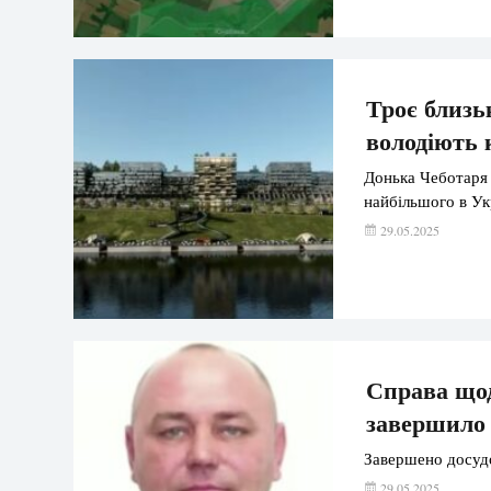
Троє близь
володіють 
Донька Чеботаря 
найбільшого в Укр
29.05.2025
Справа щод
завершило 
Завершено досудо
29.05.2025