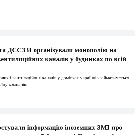
та ДССЗЗІ організували монополію на
вентиляційних каналів у будинках по всій
вих і вентиляційних каналів у домівках українців займатиметься
аїну компанія.
стували інформацію іноземних ЗМІ про