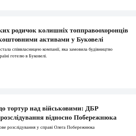
ких родичок колишніх топправоохоронців
коштовними активами у Буковелі
стала співвласницею компанії, яка замовила будівництво
аїні готелю в Буковелі.
о тортур над військовими: ДБР
розслідування відносно Побережнюка
ве розслідування у справі Олега Побережнюка