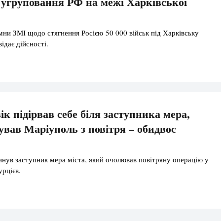
 угруповання РФ на межі Харківської
мни ЗМІ щодо стягнення Росією 50 000 військ під Харківську
відає дійсності.
ік підірвав себе біля заступника мера,
вав Маріуполь з повітря – обидвоє
инув заступник мера міста, який очолював повітряну операцію у
урцієв.