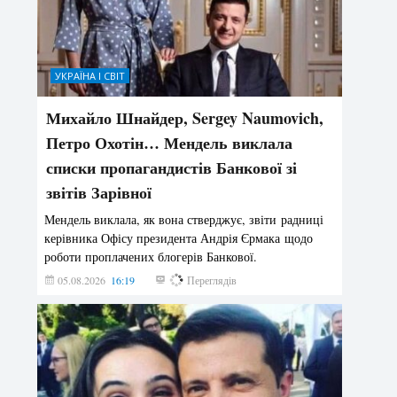
УКРАЇНА І СВІТ
Михайло Шнайдер, Sergey Naumovich,
Петро Охотін… Мендель виклала
списки пропагандистів Банкової зі
звітів Зарівної
Мендель виклала, як вона стверджує, звіти радниці
керівника Офісу президента Андрія Єрмака щодо
роботи проплачених блогерів Банкової.
05.08.2026
16:19
248
Переглядів