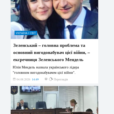
УКРАЇНА І СВІТ
Зеленський – головна проблема та
основний вигодонабувач цієї війни, –
ексречниця Зеленського Мендель
Юлія Мендель назвала українського лідера
"головним вигодонабувачем цієї війни".
04.08.2026
14:49
180
Переглядів