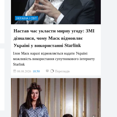
УКРАЇНА І СВІТ
Настав час укласти мирну угоду: ЗМІ
дізналися, чому Маск відмовляє
Україні у використанні Starlink
Ілон Маск наразі відмовляється надати Україні
можливість використання супутникового інтернету
Starlink
08.08.2026
18:50
302
Переглядів