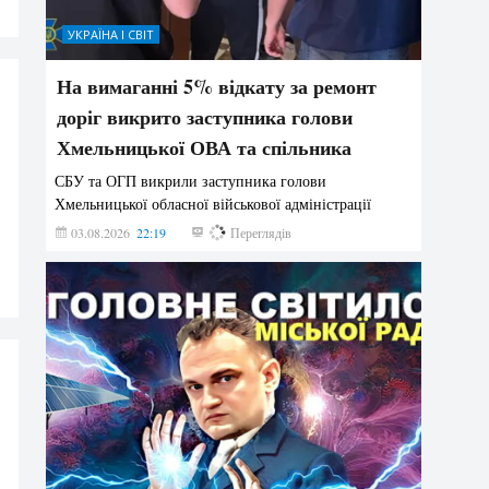
УКРАЇНА І СВІТ
На вимаганні 5% відкату за ремонт
доріг викрито заступника голови
Хмельницької ОВА та спільника
СБУ та ОГП викрили заступника голови
Хмельницької обласної військової адміністрації
03.08.2026
22:19
883
Переглядів