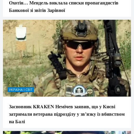
Охотін… Мендель виклала списки пропагандистів
Банкової зі звітів Зарівної
УКРАЇНА І СВІТ
Засновник KRAKEN Немічев заявив, що у Києві
затримали ветерана підрозділу у зв’язку із вбивством
на Балі