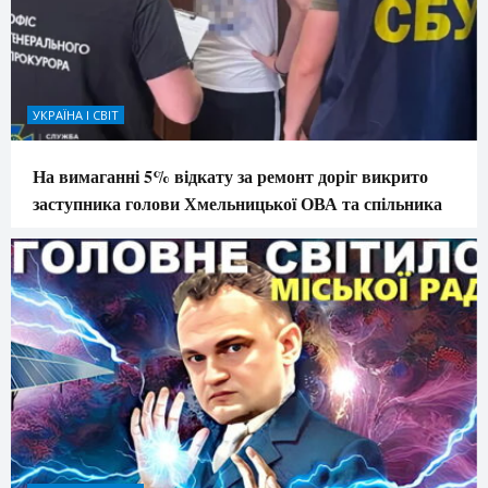
УКРАЇНА І СВІТ
На вимаганні 5% відкату за ремонт доріг викрито
заступника голови Хмельницької ОВА та спільника