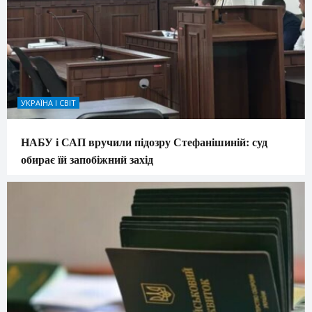
УКРАЇНА І СВІТ
НАБУ і САП вручили підозру Стефанішиній: суд
обирає їй запобіжний захід