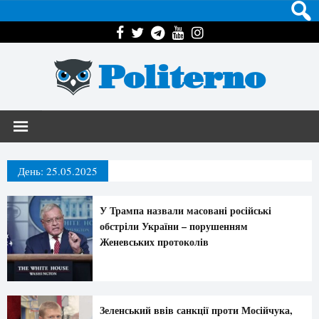
Politerno
День:
25.05.2025
У Трампа назвали масовані російські
обстріли України – порушенням
Женевських протоколів
Зеленський ввів санкції проти Мосійчука,