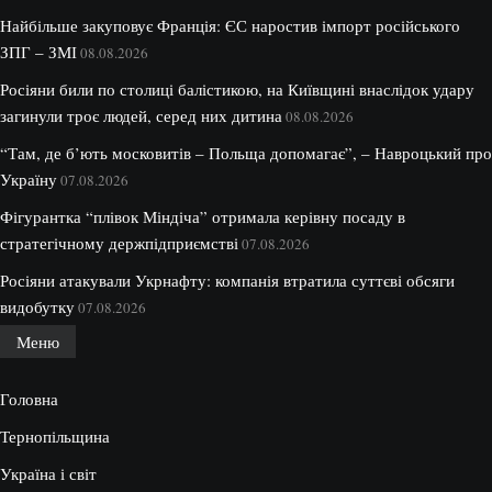
Найбільше закуповує Франція: ЄС наростив імпорт російського
ЗПГ – ЗМІ
08.08.2026
Росіяни били по столиці балістикою, на Київщині внаслідок удару
загинули троє людей, серед них дитина
08.08.2026
“Там, де б’ють московитів – Польща допомагає”, – Навроцький про
Україну
07.08.2026
Фігурантка “плівок Міндіча” отримала керівну посаду в
стратегічному держпідприємстві
07.08.2026
Росіяни атакували Укрнафту: компанія втратила суттєві обсяги
видобутку
07.08.2026
Меню
Головна
Тернопільщина
Україна і світ