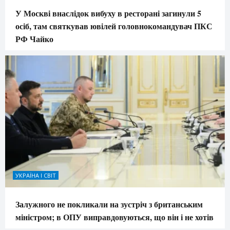
У Москві внаслідок вибуху в ресторані загинули 5
осіб, там святкував ювілей головнокомандувач ПКС
РФ Чайко
УКРАЇНА І СВІТ
Залужного не покликали на зустріч з британським
міністром; в ОПУ виправдовуються, що він і не хотів