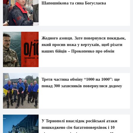
Шапошнікова та сина Богуслаєва
Жодного азовця. Зате повернувся покидьок,
який просив ножа у вертухаїв, щоб різати
наших бійців – Прокопенко про обмін
Третя частина обміну “1000 на 1000”: ще
понад 300 захисників повернулися додому
У Тернополі внаслідок російської атаки
пошкоджено сім багатоповерхівок і 10