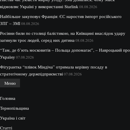
відмовляє Україні у використанні Starlink
08.08.2026
Найбільше закуповує Франція: ЄС наростив імпорт російського
ЗПГ – ЗМІ
08.08.2026
Росіяни били по столиці балістикою, на Київщині внаслідок удару
загинули троє людей, серед них дитина
08.08.2026
“Там, де б’ють московитів – Польща допомагає”, – Навроцький про
Україну
07.08.2026
Фігурантка “плівок Міндіча” отримала керівну посаду в
стратегічному держпідприємстві
07.08.2026
Меню
Головна
Тернопільщина
Україна і світ
Статті