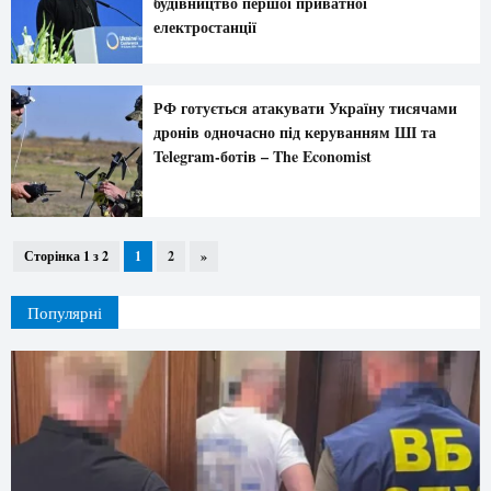
будівництво першої приватної
електростанції
РФ готується атакувати Україну тисячами
дронів одночасно під керуванням ШІ та
Telegram-ботів – The Economist
Сторінка 1 з 2
1
2
»
Популярні