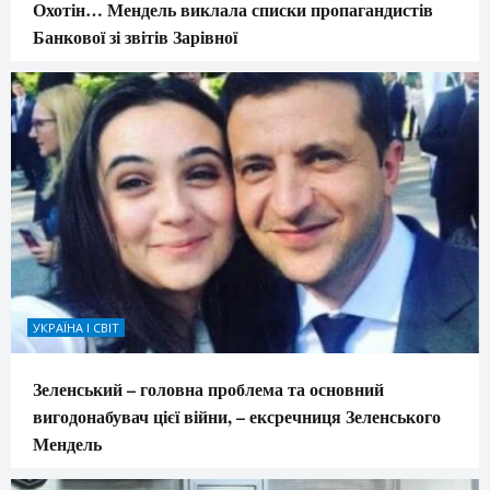
Охотін… Мендель виклала списки пропагандистів
Банкової зі звітів Зарівної
УКРАЇНА І СВІТ
Зеленський – головна проблема та основний
вигодонабувач цієї війни, – ексречниця Зеленського
Мендель