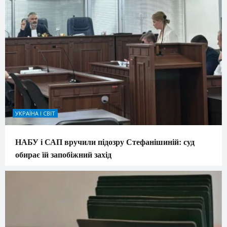
УКРАЇНА І СВІТ
НАБУ і САП вручили підозру Стефанішиній: суд
обирає їй запобіжний захід