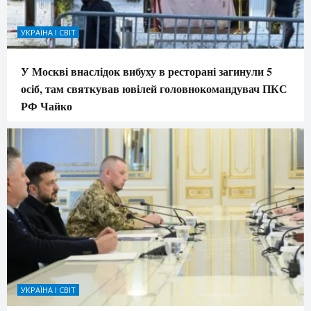
УКРАЇНА І СВІТ
У Москві внаслідок вибуху в ресторані загинули 5
осіб, там святкував ювілей головнокомандувач ПКС
РФ Чайко
УКРАЇНА І СВІТ