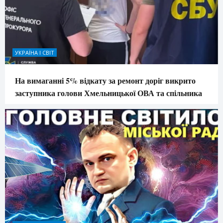
УКРАЇНА І СВІТ
На вимаганні 5% відкату за ремонт доріг викрито
заступника голови Хмельницької ОВА та спільника