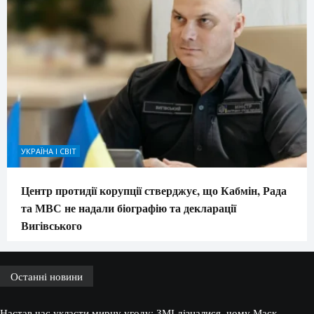
УКРАЇНА І СВІТ
Центр протидії корупції стверджує, що Кабмін, Рада
та МВС не надали біографію та декларації
Вигівського
Останні новини
Настав час укласти мирну угоду: ЗМІ дізналися, чому Маск