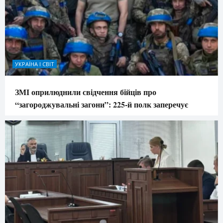
УКРАЇНА І СВІТ
ЗМІ оприлюднили свідчення бійців про
“загороджувальні загони”: 225-й полк заперечує