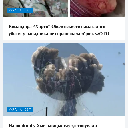
УКРАЇНА І СВІТ
Командира “Хартії” Оболєнського намагалися
убити, у нападника не спрацювала зброя. ФОТО
УКРАЇНА І СВІТ
На полігоні у Хмельницькому здетонували