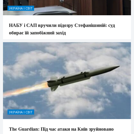
УКРАЇНА І СВІТ
НАБУ і САП вручили підозру Стефанішиній: суд
обирає їй запобіжний захід
УКРАЇНА І СВІТ
The Guardian: Під час атаки на Київ зруйновано