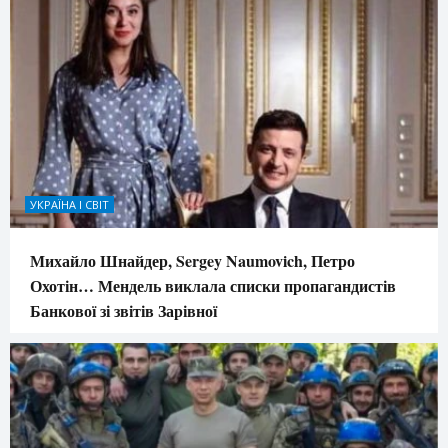
УКРАЇНА І СВІТ
Михайло Шнайдер, Sergey Naumovich, Петро
Охотін… Мендель виклала списки пропагандистів
Банкової зі звітів Зарівної