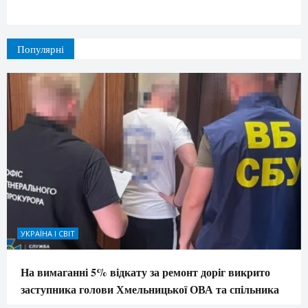
Популярні
УКРАЇНА І СВІТ
На вимаганні 5% відкату за ремонт доріг викрито
заступника голови Хмельницької ОВА та спільника