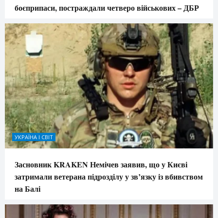
боєприпаси, постраждали четверо військових – ДБР
УКРАЇНА І СВІТ
Засновник KRAKEN Немічев заявив, що у Києві
затримали ветерана підрозділу у зв’язку із вбивством
на Балі