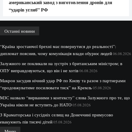
американський завод з виготовлення дронів для
“ударів углиб” РФ
Останні новини
“Країна зростаючої брехні має повернутися до реальності”:
дипломат пояснив, чому комунікація влади обурює людей
06.08.2026
Залужного не покликали на зустріч з британським міністром; в
ОПУ виправдовуються, що він і не хотів
06.08.2026
Макрон засудив нічний удар РФ по Києву та разом з партнерами
“продовжуватиме посилювати тиск” на Кремль
05.08.2026
МЗС назвало “вирваними з контексту” слова Залужного про те, що
Україна ніколи не вступить до НАТО
05.08.2026
З Краматорська і сусідніх селищ на Донеччині примусово
евакуюють пів тисячі дітей
05.08.2026
Меню