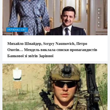
УКРАЇНА І СВІТ
Михайло Шнайдер, Sergey Naumovich, Петро
Охотін… Мендель виклала списки пропагандистів
Банкової зі звітів Зарівної