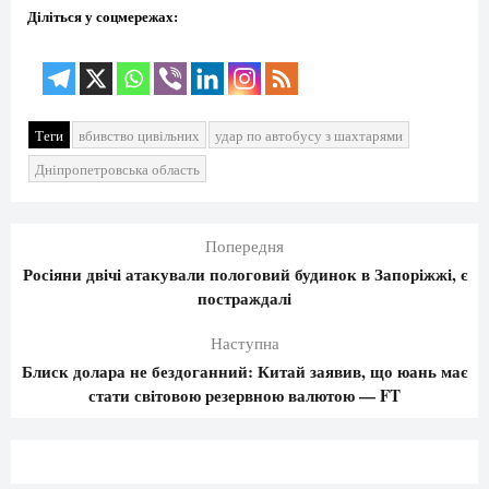
Діліться у соцмережах:
Теги
вбивство цивільних
удар по автобусу з шахтарями
Дніпропетровська область
Попередня
Росіяни двічі атакували пологовий будинок в Запоріжжі, є
постраждалі
Наступна
Блиск долара не бездоганний: Китай заявив, що юань має
стати світовою резервною валютою — FT