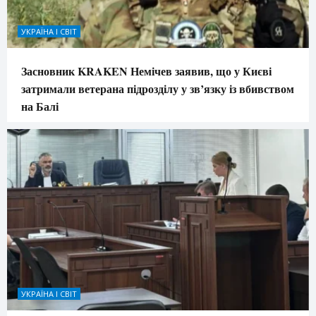
УКРАЇНА І СВІТ
Засновник KRAKEN Немічев заявив, що у Києві
затримали ветерана підрозділу у зв’язку із вбивством
на Балі
УКРАЇНА І СВІТ