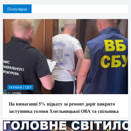
Популярні
УКРАЇНА І СВІТ
На вимаганні 5% відкату за ремонт доріг викрито
заступника голови Хмельницької ОВА та спільника