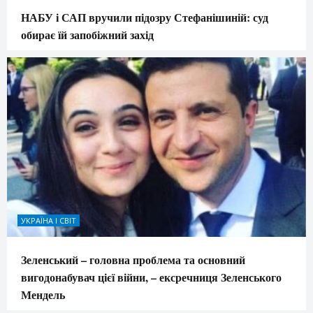
НАБУ і САП вручили підозру Стефанішиній: суд
обирає їй запобіжний захід
УКРАЇНА І СВІТ
Зеленський – головна проблема та основний
вигодонабувач цієї війни, – ексречниця Зеленського
Мендель