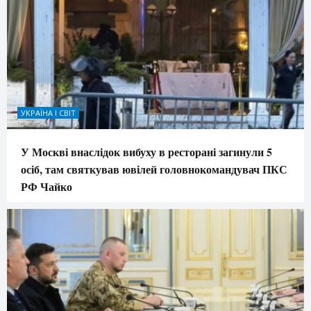
УКРАЇНА І СВІТ
У Москві внаслідок вибуху в ресторані загинули 5
осіб, там святкував ювілей головнокомандувач ПКС
РФ Чайко