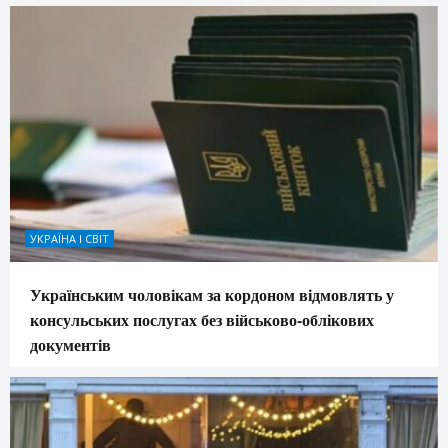
УКРАЇНА І СВІТ
Українським чоловікам за кордоном відмовлять у
консульських послугах без військово-облікових
документів