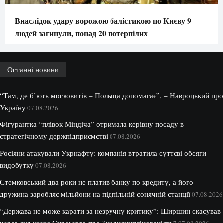
Внаслідок удару ворожою балістикою по Києву 9
людей загинули, понад 20 потерпілих
Останні новини
“Там, де б’ють московитів – Польща допомагає”, – Навроцький про
Україну
07.08.2026
Фігурантка “плівок Міндіча” отримала керівну посаду в
стратегічному держпідприємстві
07.08.2026
Росіяни атакували Укрнафту: компанія втратила суттєві обсяги
видобутку
07.08.2026
Стемковський два роки не платив банку по кредиту, а його
дружина заробляє мільйони на підпільній сонячній станції
07.08.2026
“Держава не може карати за незручну критику”: Ширшин скасував
через суд наказ Сирського про “недисциплінованість”
07.08.2026