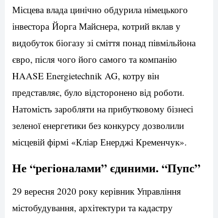
Місцева влада цинічно обдурила німецького
інвестора Йорга Майснера, котрий вклав у
видобуток біогазу зі сміття понад півмільйона
євро, після чого його самого та компанію
HAASE Energietechnik AG, котру він
представляє, було відсторонено від роботи.
Натомість заробляти на прибутковому бізнесі
зеленої енергетики без конкурсу дозволили
місцевій фірмі «Кліар Енерджі Кременчук».
Не “регіоналами” єдиними. “Пупс”
29 вересня 2020 року керівник Управління
містобудування, архітектури та кадастру