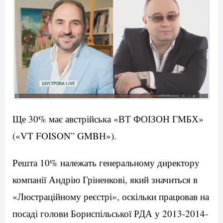
Ще 30% має австрійська «ВТ ФОІЗОН ГМБХ»
(«VT FOISON” GMBН»).
Решта 10% належать генеральному директору
компанії Андрію Гріненкові, який значиться в
«Люстраційному реєстрі», оскільки працював на
посаді голови Бориспільської РДА у 2013-2014-