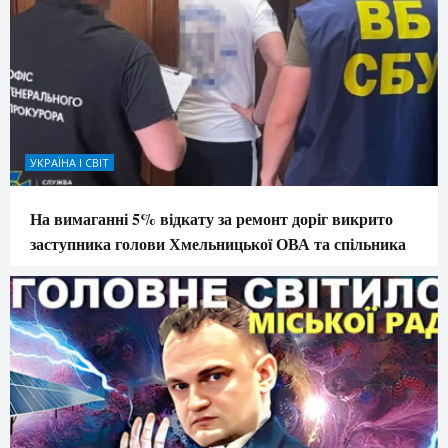
УКРАЇНА І СВІТ
На вимаганні 5% відкату за ремонт доріг викрито
заступника голови Хмельницької ОВА та спільника