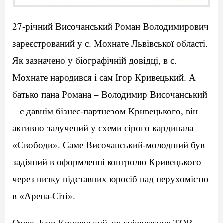
27-річний Височанський Роман Володимирович
зареєстрований у с. Мохнате Львівської області.
Як зазначено у біографічній довідці, в с.
Мохнате народився і сам Ігор Кривецький. А
батько пана Романа – Володимир Височанський
– є давнім бізнес-партнером Кривецького, він
активно залучений у схеми сірого кардинала
«Свободи». Саме Височанський-молодший був
задіяний в оформленні контролю Кривецького
через низку підставних юросіб над нерухомістю
в «Арена-Сіті».
Отже, Ігор Кривецький, як співвласник ТОВ