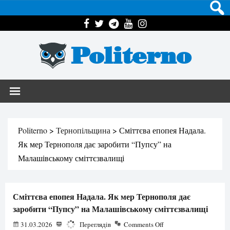
Politerno
Politerno
>
Тернопільщина
>
Сміттєва епопея Надала.
Як мер Тернополя дає заробити “Пупсу” на
Малашівському сміттєзвалищі
Сміттєва епопея Надала. Як мер Тернополя дає
заробити “Пупсу” на Малашівському сміттєзвалищі
31.03.2026
2295
Переглядів
Comments Off