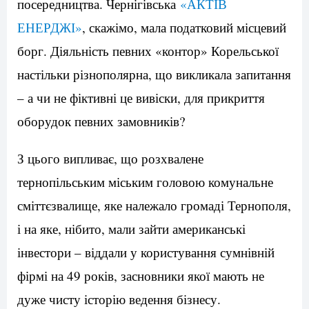
посередництва. Чернігівська
«АКТІВ
ЕНЕРДЖІ»
, скажімо, мала податковий місцевий
борг. Діяльність певних «контор» Корельської
настільки різнополярна, що викликала запитання
– а чи не фіктивні це вивіски, для прикриття
оборудок певних замовників?
З цього випливає, що розхвалене
тернопільським міським головою комунальне
сміттєзвалище, яке належало громаді Тернополя,
і на яке, нібито, мали зайти американські
інвестори – віддали у користування сумнівній
фірмі на 49 років, засновники якої мають не
дуже чисту історію ведення бізнесу.