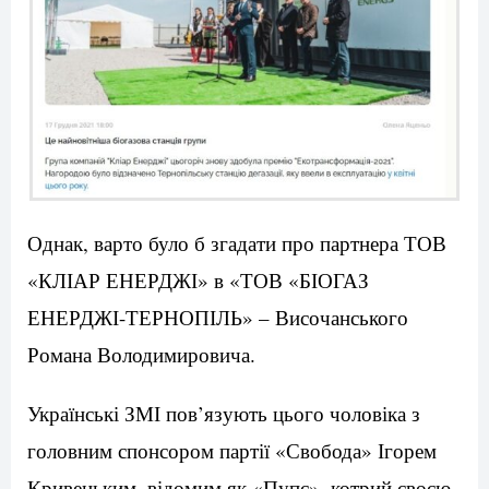
Однак, варто було б згадати про партнера ТОВ
«КЛІАР ЕНЕРДЖІ» в «ТОВ «БІОГАЗ
ЕНЕРДЖІ-ТЕРНОПІЛЬ» – Височанського
Романа Володимировича.
Українські ЗМІ пов’язують цього чоловіка з
головним спонсором партії «Свобода» Ігорем
Кривецьким, відомим як «Пупс», котрий своєю