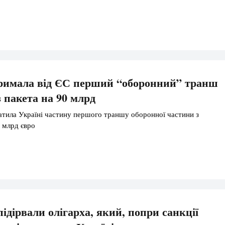
тримала від ЄС перший “оборонний” транш
з пакета на 90 млрд
атила Україні частину першого траншу оборонної частини з
 млрд євро
ідірвали олігарха, який, попри санкції