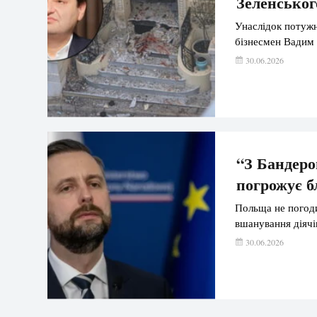
Зеленського
Унаслідок потужн
бізнесмен Вадим
30.06.2026
“З Бандеро
погрожує б
Польща не погоди
вшанування діяч
30.06.2026