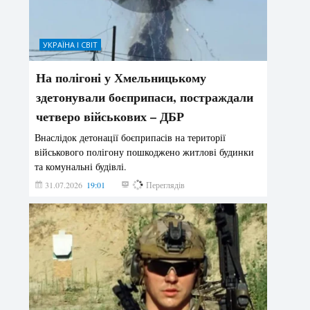
УКРАЇНА І СВІТ
На полігоні у Хмельницькому
здетонували боєприпаси, постраждали
четверо військових – ДБР
Внаслідок детонації боєприпасів на території
військового полігону пошкоджено житлові будинки
та комунальні будівлі.
31.07.2026
19:01
194
Переглядів