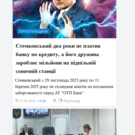
ТЕРНОПІЛЬЩИНА
Стемковський два роки не платив
банку по кредиту, а його дружина
заробляє мільйони на підпільній
сонячній станції
Стемковський з 29 листопада 2023 року по 11
березня 2025 року не сплачував коштів на погашення
заборгованості перед АТ "ОТП Банк"
07.08.2026
14:48
157
Переглядів