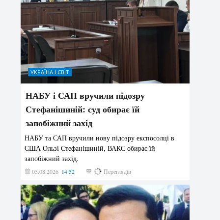
УКРАЇНА І СВІТ
НАБУ і САП вручили підозру
Стефанішиній: суд обирає їй
запобіжний захід
НАБУ та САП вручили нову підозру експосолці в
США Ользі Стефанішиній, ВАКС обирає їй
запобіжний захід.
05.08.2026
14:52
149
Переглядів