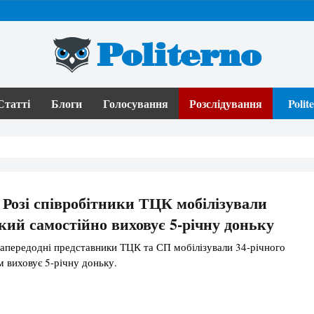
Politerno
Статті
Блоги
Голосування
Розслідування
Poli
Розі співробітники ТЦК мобілізували
який самостійно виховує 5-річну доньку
апередодні представники ТЦК та СП мобілізували 34-річного
м виховує 5-річну доньку.