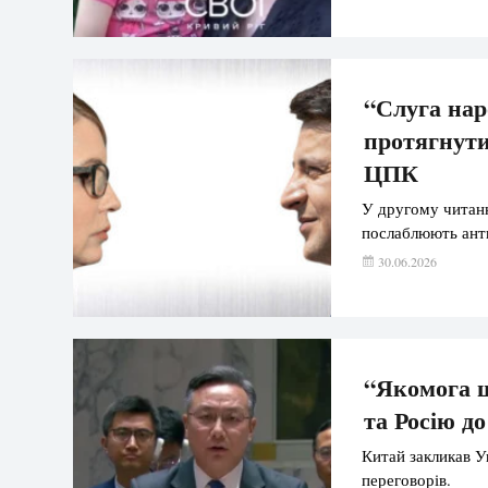
“Слуга нар
протягнути
ЦПК
У другому читан
послаблюють анти
30.06.2026
“Якомога 
та Росію д
Китай закликав У
переговорів.