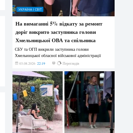
УКРАЇНА І СВІТ
На вимаганні 5% відкату за ремонт
доріг викрито заступника голови
Хмельницької ОВА та спільника
СБУ та ОГП викрили заступника голови
Хмельницької обласної військової адміністрації
03.08.2026
22:19
856
Переглядів