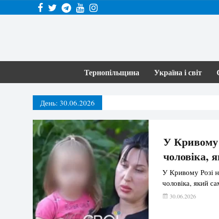
Тернопільщина
Україна і світ
День:
30.06.2026
У Кривому 
чоловіка, 
У Кривому Розі н
чоловіка, який са
30.06.2026