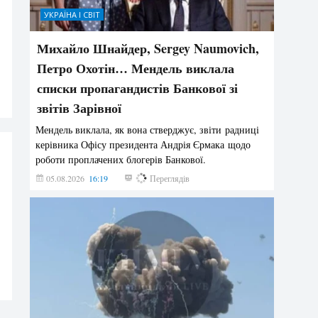
УКРАЇНА І СВІТ
Михайло Шнайдер, Sergey Naumovich,
Петро Охотін… Мендель виклала
списки пропагандистів Банкової зі
звітів Зарівної
Мендель виклала, як вона стверджує, звіти радниці
керівника Офісу президента Андрія Єрмака щодо
роботи проплачених блогерів Банкової.
05.08.2026
16:19
211
Переглядів