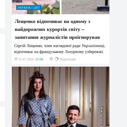
УКРАЇНА І СВІТ
Лещенко відпочиває на одному з
найдорожчих курортів світу –
запитання журналістів проігнорував
Сергій Лещенко, член наглядової ради Укрзалізниці,
відпочиває на французькому Лазурному узбережжі.
31.07.2026
21:00
218
Переглядів