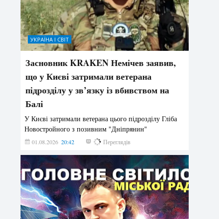
УКРАЇНА І СВІТ
Засновник KRAKEN Немічев заявив,
що у Києві затримали ветерана
підрозділу у зв’язку із вбивством на
Балі
У Києві затримали ветерана цього підрозділу Гліба
Новостройного з позивним "Дніпрянин"
01.08.2026
20:42
186
Переглядів