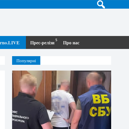
terno.LIVE
Прес-релізи
Про нас
Популярні