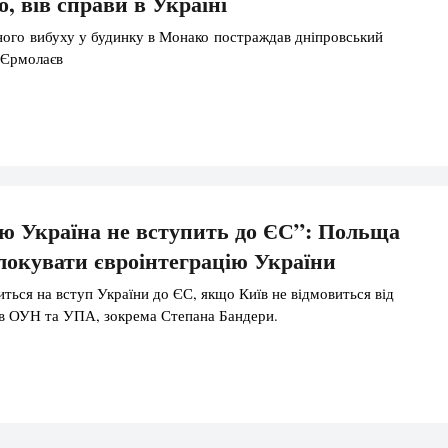
, вів справи в Україні
ого вибуху у будинку в Монако постраждав дніпровський
 Єрмолаєв
ю Україна не вступить до ЄС”: Польща
локувати євроінтеграцію України
ться на вступ України до ЄС, якщо Київ не відмовиться від
ів ОУН та УПА, зокрема Степана Бандери.