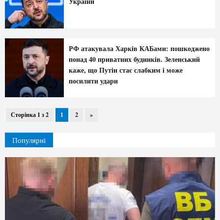
України
РФ атакувала Харків КАБами: пошкоджено
понад 40 приватних будинків. Зеленський
каже, що Путін стає слабким і може
посилити удари
Сторінка 1 з 2
1
2
»
Популярні