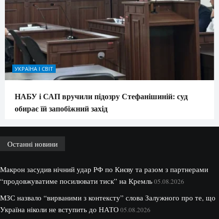
УКРАЇНА І СВІТ
НАБУ і САП вручили підозру Стефанішиній: суд
обирає їй запобіжний захід
Останні новини
Макрон засудив нічний удар РФ по Києву та разом з партнерами
“продовжуватиме посилювати тиск” на Кремль
05.08.2026
МЗС назвало “вирваними з контексту” слова Залужного про те, що
Україна ніколи не вступить до НАТО
05.08.2026