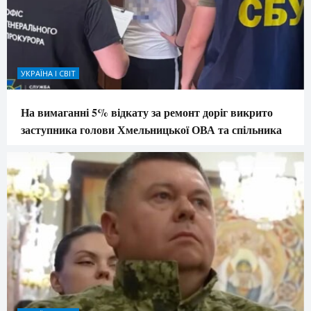
УКРАЇНА І СВІТ
На вимаганні 5% відкату за ремонт доріг викрито
заступника голови Хмельницької ОВА та спільника