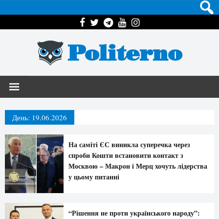
Politerno
День:
19.06.2026
На саміті ЄС виникла суперечка через
спроби Кошти встановити контакт з
Москвою – Макрон і Мерц хочуть лідерства
у цьому питанні
“Рішення не проти українського народу”: