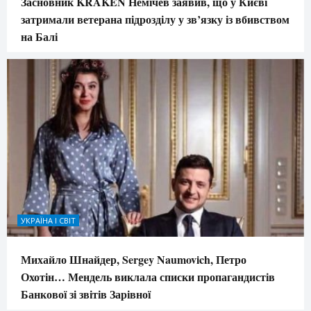
Засновник KRAKEN Немічев заявив, що у Києві
затримали ветерана підрозділу у зв’язку із вбивством
на Балі
УКРАЇНА І СВІТ
Михайло Шнайдер, Sergey Naumovich, Петро
Охотін… Мендель виклала списки пропагандистів
Банкової зі звітів Зарівної