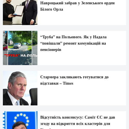
Навроцький забрав у Зеленського орден
Білого Орла
“Труба” на Польового. Як у Надала
“повішали” ремонт комунікацій на
пенсіонерів
Стармера закликають готуватися до
відставки – Times
Відсутність консенсусу: Саміт ЄС не дав
згоду на відкриття всіх кластерів для