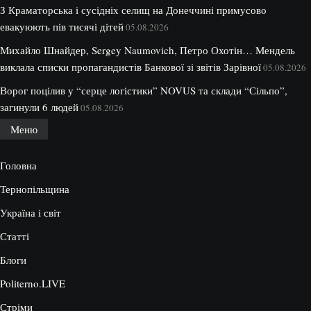
З Краматорська і сусідніх селищ на Донеччині примусово
евакуюють пів тисячі дітей
05.08.2026
Михайло Шнайдер, Sergey Naumovich, Петро Охотін… Мендель
виклала списки пропагандистів Банкової зі звітів Зарівної
05.08.2026
Ворог поцілив у “серце логістики” NOVUS та склади “Сільпо”,
загинули 6 людей
05.08.2026
Меню
Головна
Тернопільщина
Україна і світ
Статті
Блоги
Politerno.LIVE
Стріми