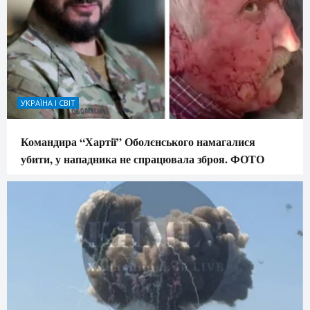
УКРАЇНА І СВІТ
Командира “Хартії” Оболєнського намагалися
убити, у нападника не спрацювала зброя. ФОТО