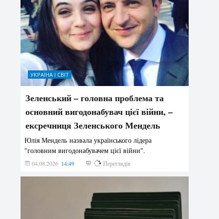
УКРАЇНА І СВІТ
Зеленський – головна проблема та
основний вигодонабувач цієї війни, –
ексречниця Зеленського Мендель
Юлія Мендель назвала українського лідера
"головним вигодонабувачем цієї війни".
04.08.2026
14:49
156
Переглядів