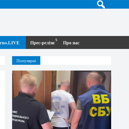
terno.LIVE
Прес-релізи
Про нас
Популярні