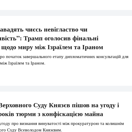
авадять чиєсь невігластво чи
вість”: Трамп оголосив фінальні
 щодо миру між Ізраїлем та Іраном
ро початок завершального етапу дипломатичних консультацій для
між Ізраїлем та Іраном.
Верховного Суду Князєв пішов на угоду і
років тюрми з конфіскацією майна
угоду про визнання винуватості між прокуратурою та колишнім
ого Суду Всеволодом Князєвим.