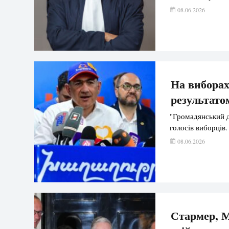
08.06.2026
На виборах
результато
"Громадянський д
голосів виборців.
08.06.2026
Стармер, М