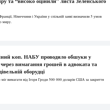
иру та “високо оцінили” листа Зеленського
Франції, Німеччини і України у спільній заяві визначили 5 умов
о миру.
йний коп. НАБУ проводило обшуки у
через вимагання грошей в адвоката та
дівельній оборудці
 міг вимагати від Ігоря Гроди 500 000 доларів США за закриття