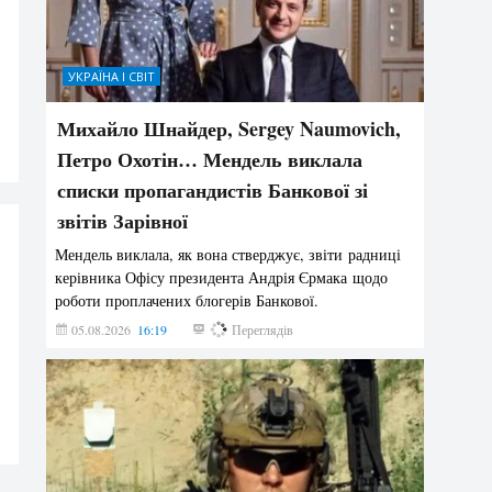
УКРАЇНА І СВІТ
Михайло Шнайдер, Sergey Naumovich,
Петро Охотін… Мендель виклала
списки пропагандистів Банкової зі
звітів Зарівної
Мендель виклала, як вона стверджує, звіти радниці
керівника Офісу президента Андрія Єрмака щодо
роботи проплачених блогерів Банкової.
05.08.2026
16:19
223
Переглядів