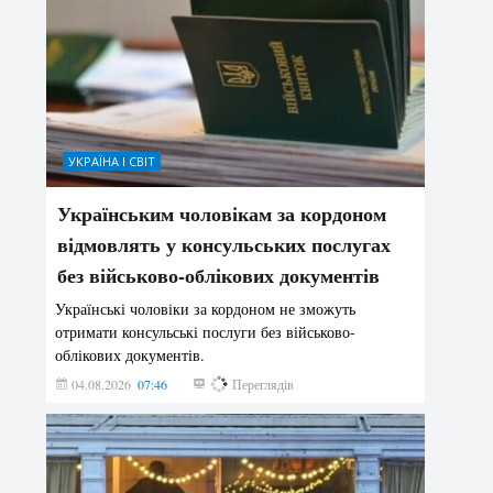
УКРАЇНА І СВІТ
Українським чоловікам за кордоном
відмовлять у консульських послугах
без військово-облікових документів
Українські чоловіки за кордоном не зможуть
отримати консульські послуги без військово-
облікових документів.
04.08.2026
07:46
145
Переглядів