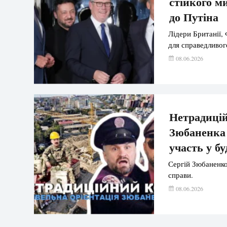
стійкого м
до Путіна
Лідери Британії, 
для справедливог
08.06.2026
Нетрадиці
Зюбаненка 
участь у бу
Сергій Зюбаненко
справи.
08.06.2026