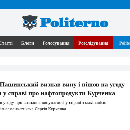
Politerno
Статті
Блоги
Голосування
Розслідування
Poli
Пашинський визнав вину і пішов на угоду
ом у справі про нафтопродукти Курченка
 угоду про визнання винуватості у справі з махінацією
ізнесмена-втікача Сергія Курченка.