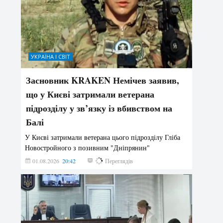
УКРАЇНА І СВІТ
Засновник KRAKEN Немічев заявив,
що у Києві затримали ветерана
підрозділу у зв’язку із вбивством на
Балі
У Києві затримали ветерана цього підрозділу Гліба
Новостройного з позивним "Дніпрянин"
01.08.2026
20:42
193
Переглядів