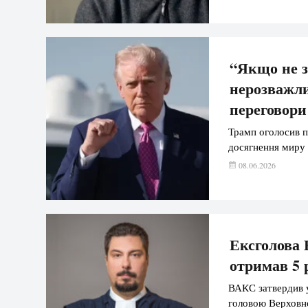
“Якщо не з
нерозважли
переговори
Трамп оголосив п
досягнення миру 
08.06.2026
Ексголова 
отримав 5 
ВАКС затвердив 
головою Верховн