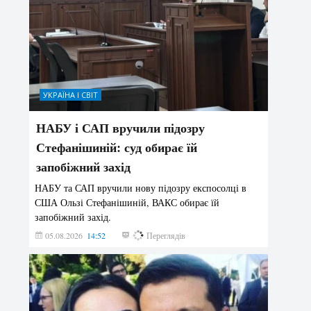
УКРАЇНА І СВІТ
НАБУ і САП вручили підозру
Стефанішиній: суд обирає їй
запобіжний захід
НАБУ та САП вручили нову підозру експосолці в
США Ользі Стефанішиній, ВАКС обирає їй
запобіжний захід.
05.08.2026
14:52
158
Переглядів