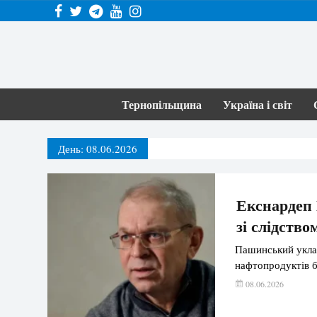
Тернопільщина
Україна і світ
День:
08.06.2026
Екснардеп 
зі слідств
Пашинський уклав
нафтопродуктів б
08.06.2026