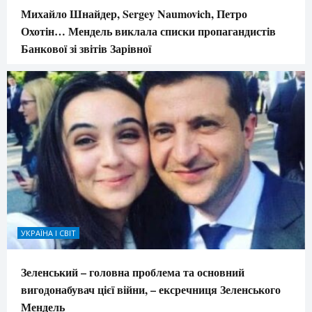
Михайло Шнайдер, Sergey Naumovich, Петро
Охотін… Мендель виклала списки пропагандистів
Банкової зі звітів Зарівної
УКРАЇНА І СВІТ
Зеленський – головна проблема та основний
вигодонабувач цієї війни, – ексречниця Зеленського
Мендель