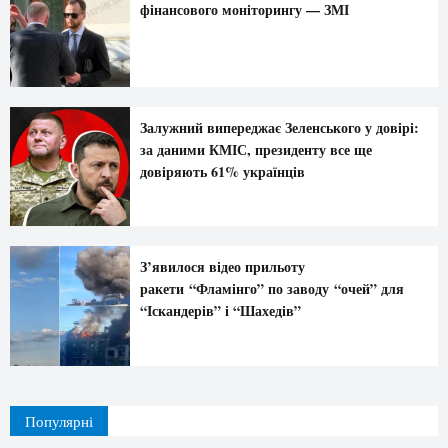
фінансового моніторингу — ЗМІ
Залужний випереджає Зеленського у довірі:
за даними КМІС, президенту все ще
довіряють 61% українців
З’явилося відео прильоту
ракети “Фламінго” по заводу “очей” для
“Іскандерів” і “Шахедів”
Популярні