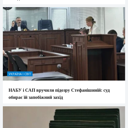
УКРАЇНА І СВІТ
НАБУ і САП вручили підозру Стефанішиній: суд
обирає їй запобіжний захід