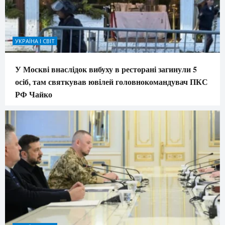
УКРАЇНА І СВІТ
У Москві внаслідок вибуху в ресторані загинули 5
осіб, там святкував ювілей головнокомандувач ПКС
РФ Чайко