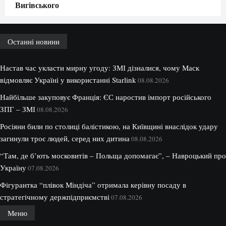
Вигівського
Останні новини
Настав час укласти мирну угоду: ЗМІ дізналися, чому Маск
відмовляє Україні у використанні Starlink
08.08.2026
Найбільше закуповує Франція: ЄС наростив імпорт російського
ЗПГ – ЗМІ
08.08.2026
Росіяни били по столиці балістикою, на Київщині внаслідок удару
загинули троє людей, серед них дитина
08.08.2026
“Там, де б’ють московитів – Польща допомагає”, – Навроцький про
Україну
07.08.2026
Фігурантка “плівок Міндіча” отримала керівну посаду в
стратегічному держпідприємстві
07.08.2026
Меню