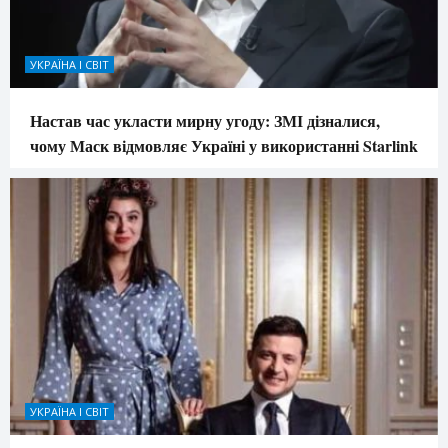
УКРАЇНА І СВІТ
Настав час укласти мирну угоду: ЗМІ дізналися,
чому Маск відмовляє Україні у використанні Starlink
УКРАЇНА І СВІТ