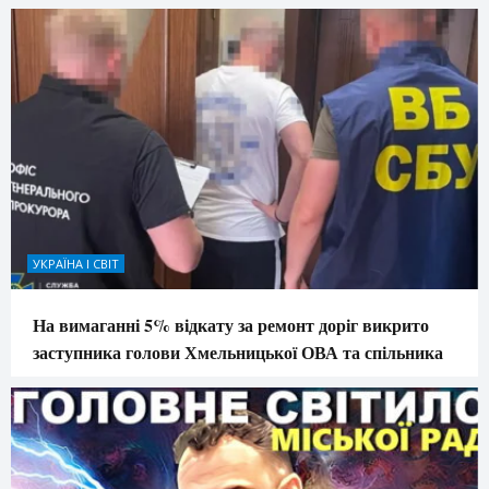
УКРАЇНА І СВІТ
На вимаганні 5% відкату за ремонт доріг викрито
заступника голови Хмельницької ОВА та спільника