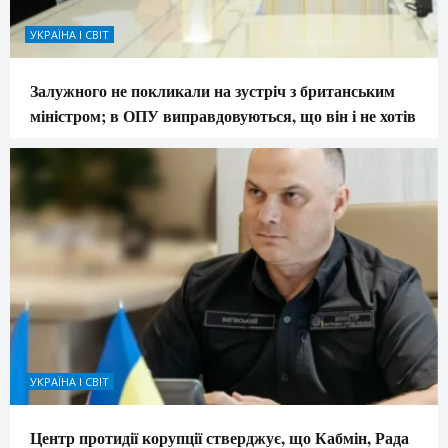
УКРАЇНА І СВІТ
Залужного не покликали на зустріч з британським
міністром; в ОПУ виправдовуються, що він і не хотів
УКРАЇНА І СВІТ
Центр протидії корупції стверджує, що Кабмін, Рада