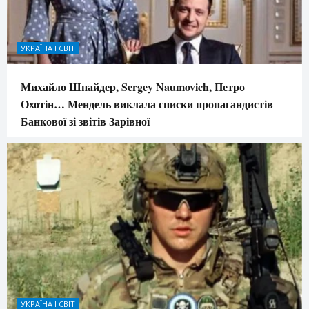
УКРАЇНА І СВІТ
Михайло Шнайдер, Sergey Naumovich, Петро
Охотін… Мендель виклала списки пропагандистів
Банкової зі звітів Зарівної
УКРАЇНА І СВІТ