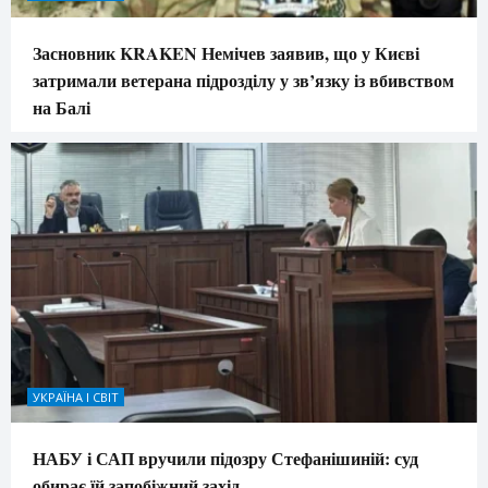
Засновник KRAKEN Немічев заявив, що у Києві
затримали ветерана підрозділу у зв’язку із вбивством
на Балі
УКРАЇНА І СВІТ
НАБУ і САП вручили підозру Стефанішиній: суд
обирає їй запобіжний захід