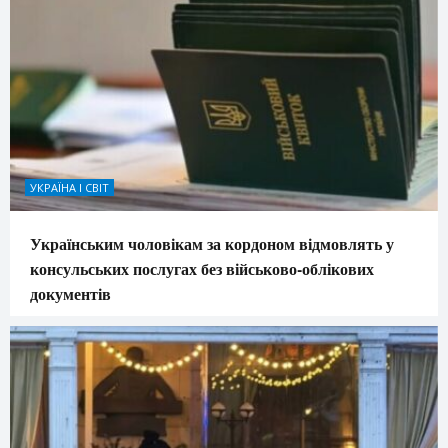
УКРАЇНА І СВІТ
Українським чоловікам за кордоном відмовлять у
консульських послугах без військово-облікових
документів