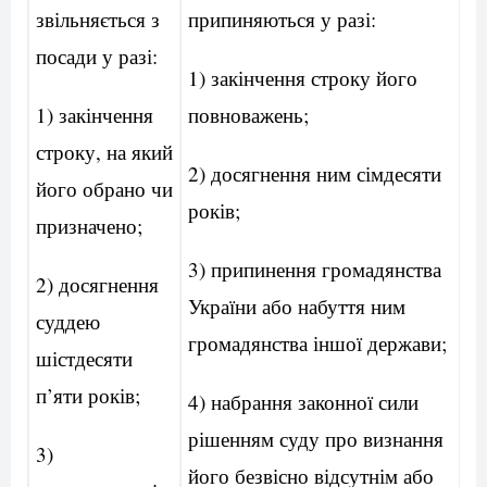
звільняється з
припиняються у разі:
посади у разі:
1) закінчення строку його
1) закінчення
повноважень;
строку, на який
2) досягнення ним сімдесяти
його обрано чи
років;
призначено;
3) припинення громадянства
2) досягнення
України або набуття ним
суддею
громадянства іншої держави;
шістдесяти
п’яти років;
4) набрання законної сили
рішенням суду про визнання
3)
його безвісно відсутнім або