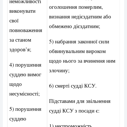
неможливості
оголошення померлим,
виконувати
визнання недієздатним або
свої
обмежено дієздатним;
повноваження
за станом
5) набрання законної сили
здоров’я;
обвинувальним вироком
щодо нього за вчинення ним
4) порушення
злочину;
суддею вимог
щодо
6) смерті судді КСУ.
несумісності;
Підставами для звільнення
5) порушення
судді КСУ з посади є:
суддею
1) неспроможність