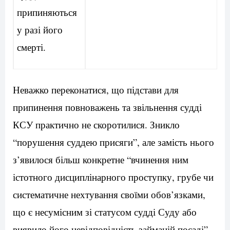
припиняються
у разі його
смерті.
Неважко переконатися, що підстави для
припинення повноважень та звільнення судді
КСУ практично не скоротилися. Зникло
“порушення суддею присяги”, але замість нього
з’явилося більш конкретне “вчинення ним
істотного дисциплінарного проступку, грубе чи
систематичне нехтування своїми обов’язками,
що є несумісним зі статусом судді Суду або
виявило його невідповідність займаній посаді”.