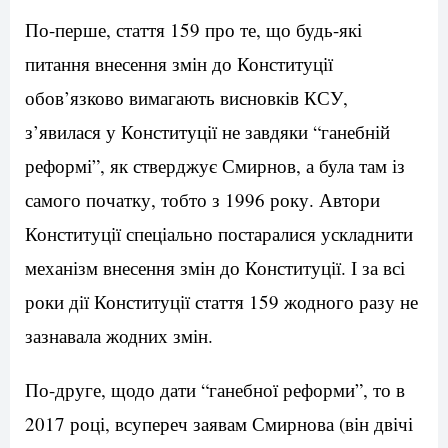
По-перше, стаття 159 про те, що будь-які
питання внесення змін до Конституції
обов’язково вимагають висновків КСУ,
з’явилася у Конституції не завдяки “ганебній
реформі”, як стверджує Смирнов, а була там із
самого початку, тобто з 1996 року. Автори
Конституції спеціально постаралися ускладнити
механізм внесення змін до Конституції. І за всі
роки дії Конституції стаття 159 жодного разу не
зазнавала жодних змін.
По-друге, щодо дати “ганебної реформи”, то в
2017 році, всупереч заявам Смирнова (він двічі