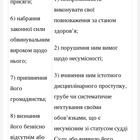
присяги;
виконувати свої
6) набрання
повноваження за станом
законної сили
здоров’я;
обвинувальним
2) порушення ним вимог
вироком щодо
щодо несумісності;
нього;
3) вчинення ним істотного
7) припинення
дисциплінарного проступку,
його
грубе чи систематичне
громадянства;
нехтування своїми
8) визнання
обов’язками, що є
його безвісно
несумісним зі статусом судді
відсутнім або
Суду або виявило його