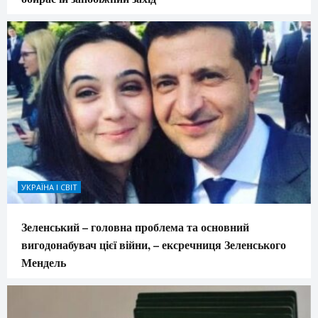
УКРАЇНА І СВІТ
Зеленський – головна проблема та основний
вигодонабувач цієї війни, – ексречниця Зеленського
Мендель