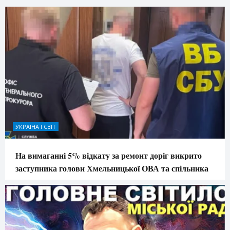
УКРАЇНА І СВІТ
На вимаганні 5% відкату за ремонт доріг викрито
заступника голови Хмельницької ОВА та спільника