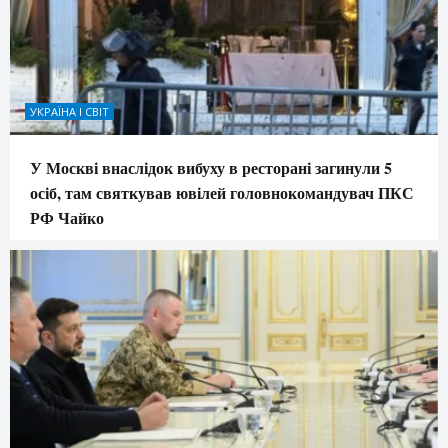
УКРАЇНА І СВІТ
У Москві внаслідок вибуху в ресторані загинули 5
осіб, там святкував ювілей головнокомандувач ПКС
РФ Чайко