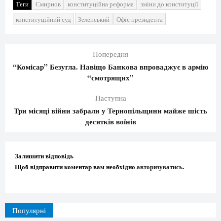
Теги
Смирнов
конституційна реформа
зміни до конституції
конституційний суд
Зеленський
Офіс президента
Попередня
“Комісар” Безугла. Навіщо Банкова впроваджує в армію
“смотрящих”
Наступна
Три місяці війни забрали у Тернопільщини майже шість
десятків воїнів
Залишити відповідь
Щоб відправити коментар вам необхідно
авторизуватись
.
Популярні