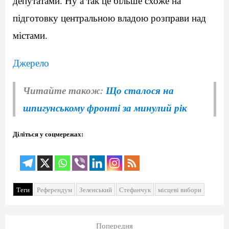
депутатами. Ну а так це більше схоже на
підготовку центральною владою розправи над
містами.
Джерело
Читайте також:
Що сталося на
шпигунському фронті за минулий рік
Діліться у соцмережах:
Теги
Референдум
Зеленський
Стефанчук
місцеві вибори
Попередня