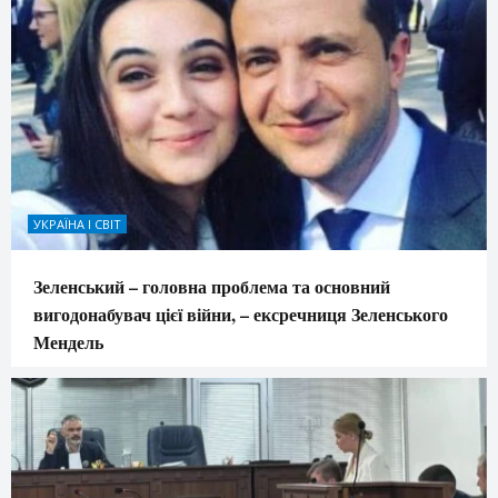
УКРАЇНА І СВІТ
Зеленський – головна проблема та основний
вигодонабувач цієї війни, – ексречниця Зеленського
Мендель