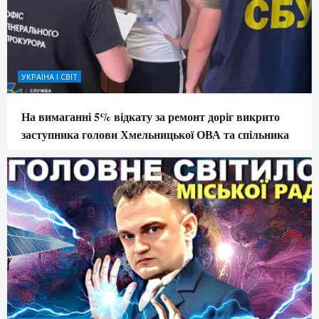
УКРАЇНА І СВІТ
На вимаганні 5% відкату за ремонт доріг викрито
заступника голови Хмельницької ОВА та спільника