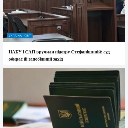
УКРАЇНА І СВІТ
НАБУ і САП вручили підозру Стефанішиній: суд
обирає їй запобіжний захід