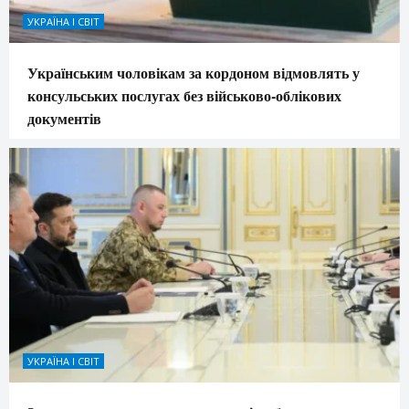
УКРАЇНА І СВІТ
Українським чоловікам за кордоном відмовлять у
консульських послугах без військово-облікових
документів
УКРАЇНА І СВІТ