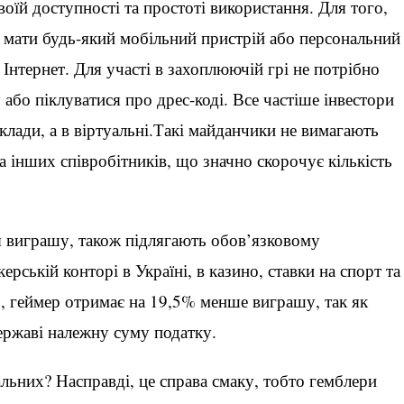
оїй доступності та простоті використання. Для того,
ь мати будь-який мобільний пристрій або персональний
Інтернет. Для участі в захоплюючій грі не потрібно
 або піклуватися про дрес-коді. Все частіше інвестори
аклади, а в віртуальні.Такі майданчики не вимагають
 інших співробітників, що значно скорочує кількість
я виграшу, також підлягають обов’язковому
ській конторі в Україні, в казино, ставки на спорт та
о, геймер отримає на 19,5% менше виграшу, так як
ержаві належну суму податку.
льних? Насправді, це справа смаку, тобто гемблери