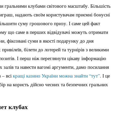
ми гральними клубами світового масштабу. Більшість
играш, надають своїм користувачам приємні бонусні
більшити суму грошового призу. І саме цей факт
 тому що саме в перших відвідувачі можуть отримати
ни, фіксовані суми в якості подарунку до дня
привілеїв, білети до лотерей та турнірів з великими
озитів. І перш ніж переглянути цікаву інформацію
х залів та навести вагомі аргументи, дамо посилання
 – всі
кращі казино України можна знайти “тут”
. І це
р на користь дійсно чесних та безпечних гральних
нет клубах