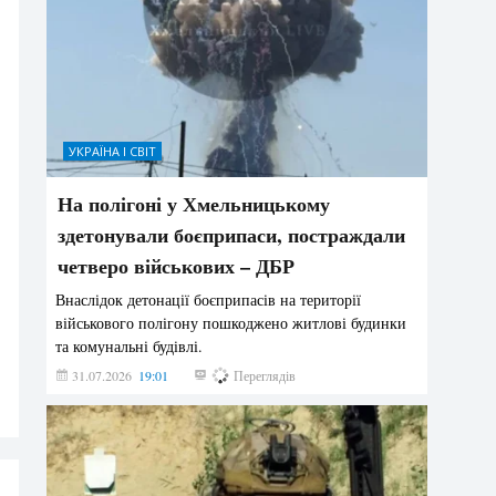
УКРАЇНА І СВІТ
На полігоні у Хмельницькому
здетонували боєприпаси, постраждали
четверо військових – ДБР
Внаслідок детонації боєприпасів на території
військового полігону пошкоджено житлові будинки
та комунальні будівлі.
31.07.2026
19:01
190
Переглядів