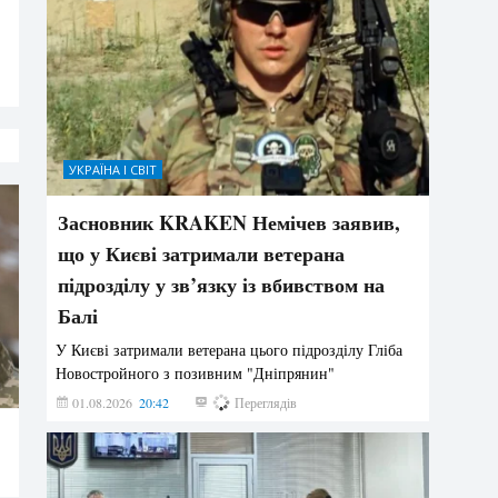
УКРАЇНА І СВІТ
Засновник KRAKEN Немічев заявив,
що у Києві затримали ветерана
підрозділу у зв’язку із вбивством на
Балі
У Києві затримали ветерана цього підрозділу Гліба
Новостройного з позивним "Дніпрянин"
01.08.2026
20:42
182
Переглядів