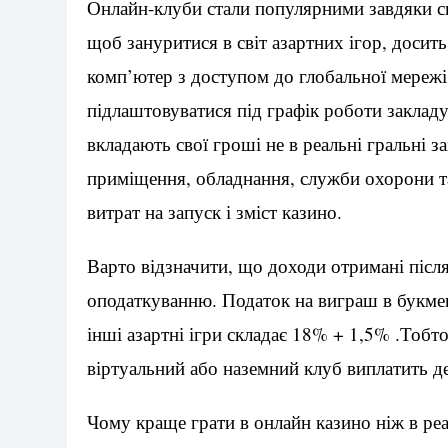
Онлайн-клуби стали популярними завдяки св
щоб зануритися в світ азартних ігор, досит
комп’ютер з доступом до глобальної мережі 
підлаштовуватися під графік роботи закладу
вкладають свої гроші не в реальні гральні з
приміщення, обладнання, служби охорони та
витрат на запуск і зміст казино.
Варто відзначити, що доходи отримані післ
оподаткуванню. Податок на виграш в букмекер
інші азартні ігри складає 18% + 1,5% .Тобт
віртуальний або наземний клуб виплатить д
Чому краще грати в онлайн казино ніж в реа