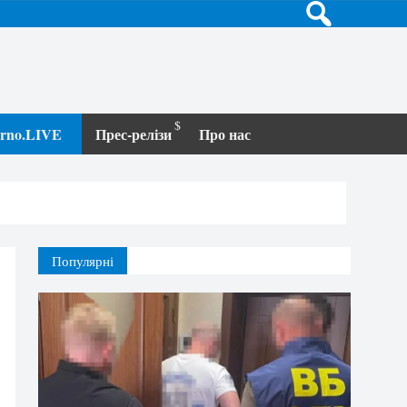
terno.LIVE
Прес-релізи
Про нас
Популярні