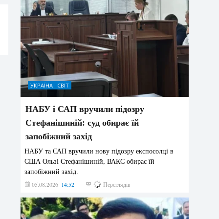
УКРАЇНА І СВІТ
НАБУ і САП вручили підозру
Стефанішиній: суд обирає їй
запобіжний захід
НАБУ та САП вручили нову підозру експосолці в
США Ользі Стефанішиній, ВАКС обирає їй
запобіжний захід.
05.08.2026
14:52
146
Переглядів