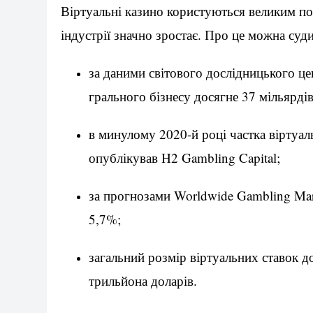
Віртуальні казино користуються великим попи
індустрії значно зростає. Про це можна суд
за даними світового дослідницького це
грального бізнесу досягне 37 мільярді
в минулому 2020-й році частка віртуа
опублікував H2 Gambling Capital;
за прогнозами Worldwide Gambling Mar
5,7%;
загальний розмір віртуальних ставок д
трильйона доларів.