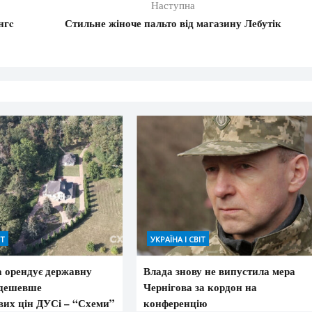
Наступна
нгc
Стильне жіноче пальто від магазину Лебутік
ІТ
УКРАЇНА І СВІТ
а орендує державну
Влада знову не випустила мера
 дешевше
Чернігова за кордон на
вих цін ДУСі – “Схеми”
конференцію