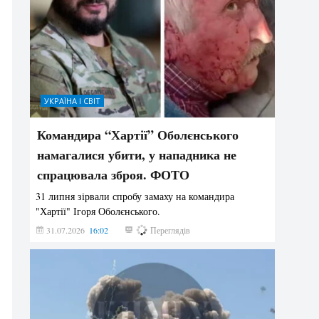
УКРАЇНА І СВІТ
Командира “Хартії” Оболєнського
намагалися убити, у нападника не
спрацювала зброя. ФОТО
31 липня зірвали спробу замаху на командира
"Хартії" Ігоря Оболєнського.
31.07.2026
16:02
198
Переглядів