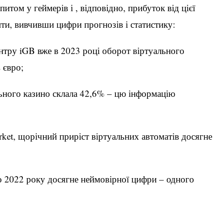
том у геймерів і , відповідно, прибуток від цієї
ити, вивчивши цифри прогнозів і статистику:
нтру iGB вже в 2023 році оборот віртуального
в євро;
льного казино склала 42,6% – цю інформацію
ket, щорічний приріст віртуальних автоматів досягне
о 2022 року досягне неймовірної цифри – одного