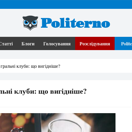
Politerno
Статті
Блоги
Голосування
Розслідування
Poli
 гральні клуби: що вигідніше?
льні клуби: що вигідніше?