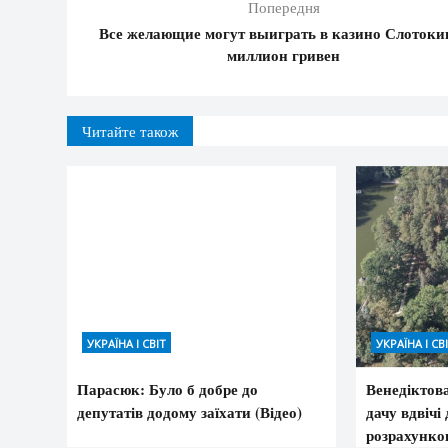
Попередня
Все желающие могут выиграть в казино Слотоки
миллион гривен
Читайте також
УКРАЇНА І СВІТ
УКРАЇНА І СВ
Парасюк: Було б добре до
Венедіктов
депутатів додому заїхати (Відео)
дачу вдвічі
розрахунко