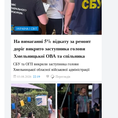
УКРАЇНА І СВІТ
На вимаганні 5% відкату за ремонт
доріг викрито заступника голови
Хмельницької ОВА та спільника
СБУ та ОГП викрили заступника голови
Хмельницької обласної військової адміністрації
03.08.2026
22:19
853
Переглядів