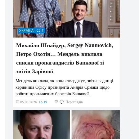
УКРАЇНА І СВІТ
Михайло Шнайдер, Sergey Naumovich,
Петро Охотін… Мендель виклала
списки пропагандистів Банкової зі
звітів Зарівної
Мендель виклала, як вона стверджує, звіти радниці
керівника Офісу президента Андрія Єрмака щодо
роботи проплачених блогерів Банкової.
05.08.2026
16:19
203
Переглядів