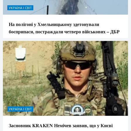
УКРАЇНА І СВІТ
На полігоні у Хмельницькому здетонували
боєприпаси, постраждали четверо військових – ДБР
УКРАЇНА І СВІТ
Засновник KRAKEN Немічев заявив, що у Києві