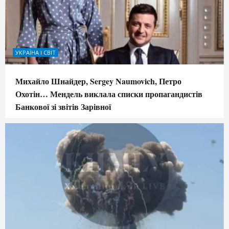
УКРАЇНА І СВІТ
Михайло Шнайдер, Sergey Naumovich, Петро
Охотін… Мендель виклала списки пропагандистів
Банкової зі звітів Зарівної