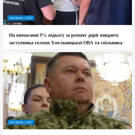
УКРАЇНА І СВІТ
На вимаганні 5% відкату за ремонт доріг викрито
заступника голови Хмельницької ОВА та спільника
УКРАЇНА І СВІТ