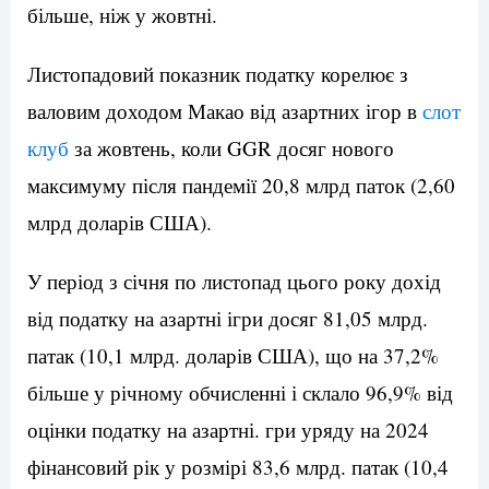
більше, ніж у жовтні.
Листопадовий показник податку корелює з
валовим доходом Макао від азартних ігор в
слот
клуб
за жовтень, коли GGR досяг нового
максимуму після пандемії 20,8 млрд паток (2,60
млрд доларів США).
У період з січня по листопад цього року дохід
від податку на азартні ігри досяг 81,05 млрд.
патак (10,1 млрд. доларів США), що на 37,2%
більше у річному обчисленні і склало 96,9% від
оцінки податку на азартні. гри уряду на 2024
фінансовий рік у розмірі 83,6 млрд. патак (10,4