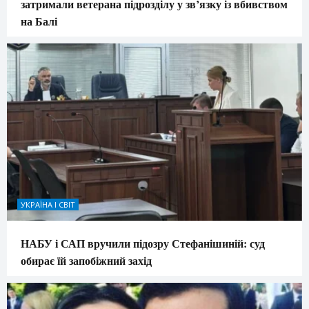
затримали ветерана підрозділу у зв’язку із вбивством
на Балі
УКРАЇНА І СВІТ
НАБУ і САП вручили підозру Стефанішиній: суд
обирає їй запобіжний захід