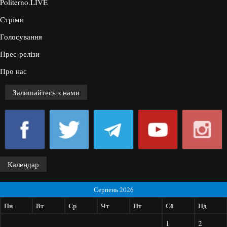
Politerno.LIVE
Стріми
Голосування
Прес-релізи
Про нас
Залишайтесь з нами
Календар
Серпень 2026
Пн
Вт
Ср
Чт
Пт
Сб
Нд
1
2