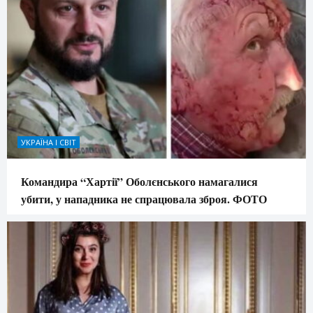
УКРАЇНА І СВІТ
Командира “Хартії” Оболєнського намагалися
убити, у нападника не спрацювала зброя. ФОТО