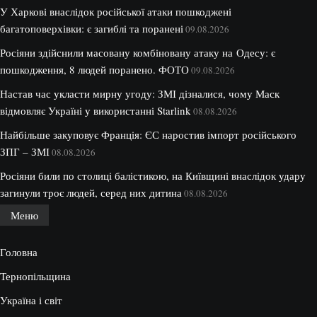
У Харкові внаслідок російської атаки пошкоджені
багатоповерхівки: є загиблі та поранені
09.08.2026
Росіяни здійснили масовану комбіновану атаку на Одесу: є
пошкодження, 8 людей поранено. ФОТО
09.08.2026
Настав час укласти мирну угоду: ЗМІ дізналися, чому Маск
відмовляє Україні у використанні Starlink
08.08.2026
Найбільше закуповує Франція: ЄС наростив імпорт російського
ЗПГ – ЗМІ
08.08.2026
Росіяни били по столиці балістикою, на Київщині внаслідок удару
загинули троє людей, серед них дитина
08.08.2026
Меню
Головна
Тернопільщина
Україна і світ