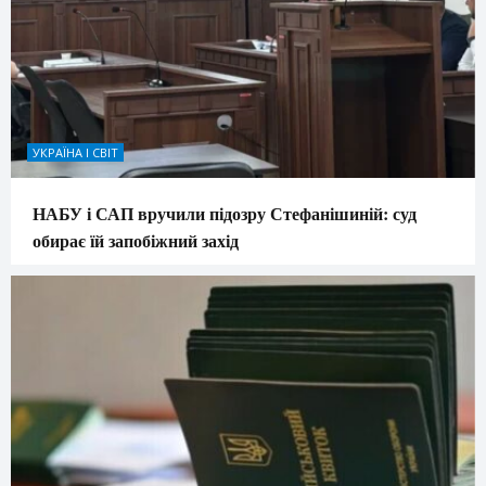
УКРАЇНА І СВІТ
НАБУ і САП вручили підозру Стефанішиній: суд
обирає їй запобіжний захід