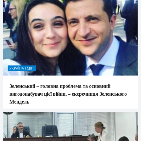
УКРАЇНА І СВІТ
Зеленський – головна проблема та основний
вигодонабувач цієї війни, – ексречниця Зеленського
Мендель