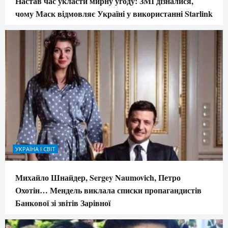
Настав час укласти мирну угоду: ЗМІ дізналися,
чому Маск відмовляє Україні у використанні Starlink
УКРАЇНА І СВІТ
Михайло Шнайдер, Sergey Naumovich, Петро
Охотін… Мендель виклала списки пропагандистів
Банкової зі звітів Зарівної