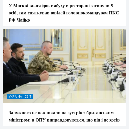
У Москві внаслідок вибуху в ресторані загинули 5
осіб, там святкував ювілей головнокомандувач ПКС
РФ Чайко
УКРАЇНА І СВІТ
Залужного не покликали на зустріч з британським
міністром; в ОПУ виправдовуються, що він і не хотів