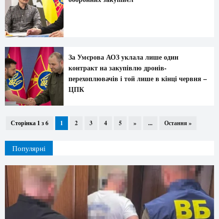
За Умєрова АОЗ уклала лише один
контракт на закупівлю дронів-
перехоплювачів і той лише в кінці червня –
ЦПК
Сторінка 1 з 6
1
2
3
4
5
»
...
Остання »
Популярні