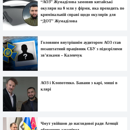
“АОЗ” Жумаділова замовив китайські
окуляри на 8 млн у фірми, яка проходить по
кримінальній справі щодо окулярів для
“ДОТ” Жумаділова
Головним внутрішнім аудитором АОЗ став
позаштатний працівник СБУ з підозрілими
зв’язками – Каленчук
АОЗ і Клопотенко. Банани з карі, миші в
клярі
Чмут увійшов до наглядової ради Агенції
оборонних закупівел