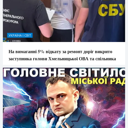
УКРАЇНА І СВІТ
На вимаганні 5% відкату за ремонт доріг викрито
заступника голови Хмельницької ОВА та спільника