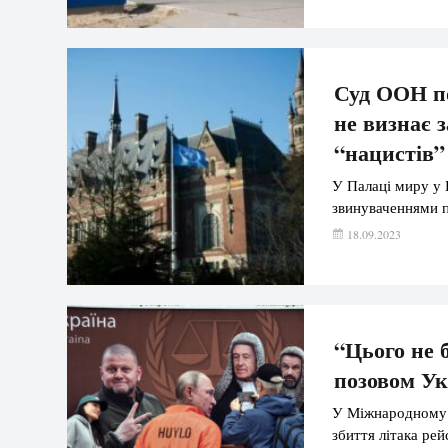
Суд ООН по
не визнає 
“нацистів”
У Палаці миру у Г
звинуваченнями п
18.09.2023
“Цього не 
позовом У
У Міжнародному 
збиття літака ре