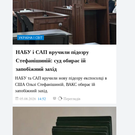
УКРАЇНА І СВІТ
НАБУ і САП вручили підозру
Стефанішиній: суд обирає їй
запобіжний захід
НАБУ та САП вручили нову підозру експосолці в
США Ользі Стефанішиній, ВАКС обирає їй
запобіжний захід.
05.08.2026
14:52
173
Переглядів