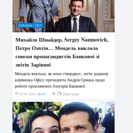
УКРАЇНА І СВІТ
Михайло Шнайдер, Sergey Naumovich,
Петро Охотін… Мендель виклала
списки пропагандистів Банкової зі
звітів Зарівної
Мендель виклала, як вона стверджує, звіти радниці
керівника Офісу президента Андрія Єрмака щодо
роботи проплачених блогерів Банкової.
05.08.2026
16:19
249
Переглядів