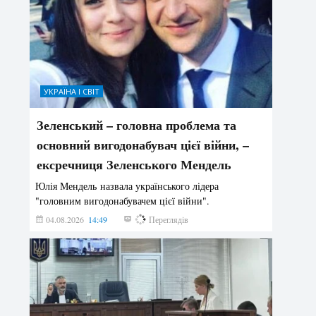
УКРАЇНА І СВІТ
Зеленський – головна проблема та
основний вигодонабувач цієї війни, –
ексречниця Зеленського Мендель
Юлія Мендель назвала українського лідера
"головним вигодонабувачем цієї війни".
04.08.2026
14:49
180
Переглядів