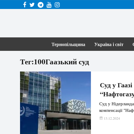
Тернопільщина
Україна і світ
Тег:100Гаазький суд
Суд у Гааз
“Нафтогазу
Суд у Нідерланда
компенсації "Наф
13.12.2024