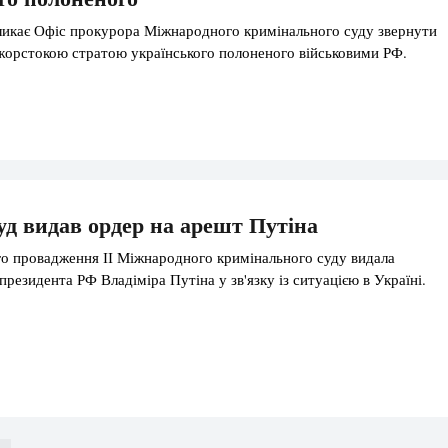
ликає Офіс прокурора Міжнародного кримінального суду звернути
з жорстокою стратою українського полоненого військовими РФ.
уд видав ордер на арешт Путіна
о провадження ІІ Міжнародного кримінального суду видала
резидента РФ Владіміра Путіна у зв'язку із ситуацією в Україні.