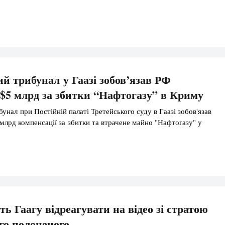
й трибунал у Гаазі зобов’язав РФ
$5 млрд за збитки “Нафтогазу” в Криму
унал при Постійній палаті Третейського суду в Гаазі зобов'язав
млрд компенсації за збитки та втрачене майно "Нафтогазу" у
ь Гаагу відреагувати на відео зі стратою
го полоненого