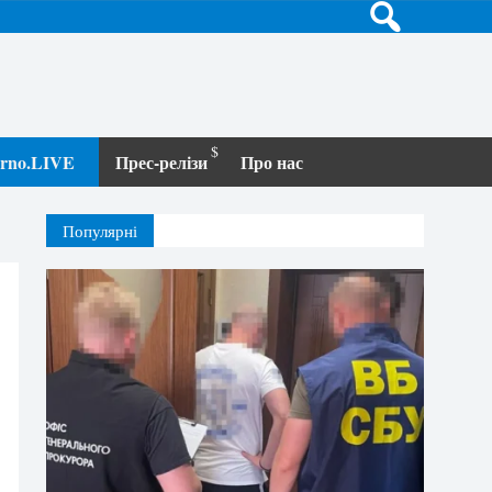
terno.LIVE
Прес-релізи
Про нас
Популярні