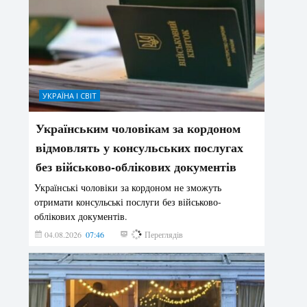
УКРАЇНА І СВІТ
Українським чоловікам за кордоном
відмовлять у консульських послугах
без військово-облікових документів
Українські чоловіки за кордоном не зможуть
отримати консульські послуги без військово-
облікових документів.
04.08.2026
07:46
162
Переглядів