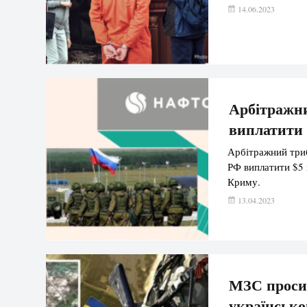
14.06.2023
Арбітражни
виплатити 
Арбітражний триб
РФ виплатити $5 
Криму.
13.04.2023
МЗС просит
українсько