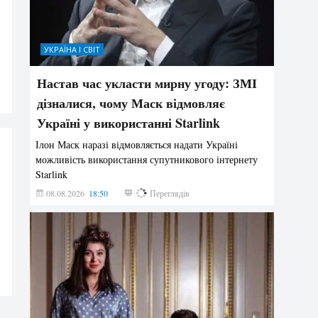
УКРАЇНА І СВІТ
Настав час укласти мирну угоду: ЗМІ
дізналися, чому Маск відмовляє
Україні у використанні Starlink
Ілон Маск наразі відмовляється надати Україні
можливість використання супутникового інтернету
Starlink
08.08.2026
18:50
308
Переглядів