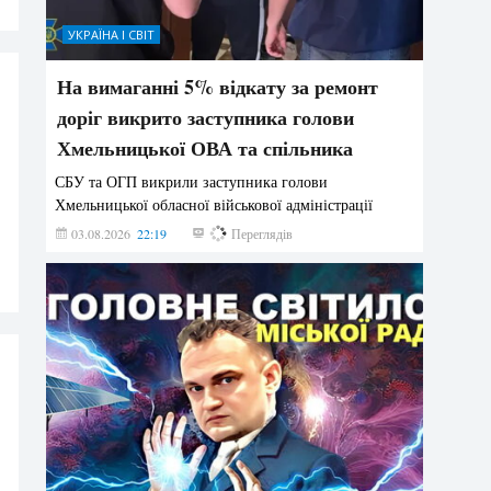
УКРАЇНА І СВІТ
На вимаганні 5% відкату за ремонт
доріг викрито заступника голови
Хмельницької ОВА та спільника
СБУ та ОГП викрили заступника голови
Хмельницької обласної військової адміністрації
03.08.2026
22:19
886
Переглядів