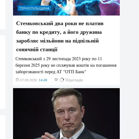
ТЕРНОПІЛЬЩИНА
Стемковський два роки не платив
банку по кредиту, а його дружина
заробляє мільйони на підпільній
сонячній станції
Стемковський з 29 листопада 2023 року по 11
березня 2025 року не сплачував коштів на погашення
заборгованості перед АТ "ОТП Банк"
07.08.2026
14:48
424
Переглядів