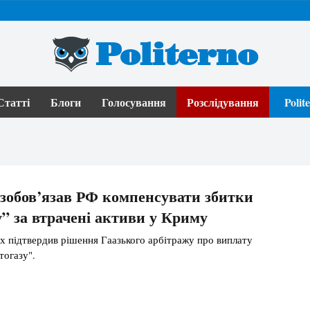
Politerno
Статті
Блоги
Голосування
Розслідування
Poli
і зобов’язав РФ компенсувати збитки
” за втрачені активи у Криму
х підтвердив рішення Гаазького арбітражу про виплату
тогазу".