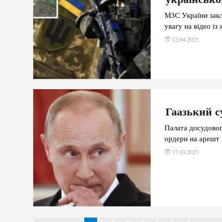
МЗС України зак
увагу на відео і
12.04.2023
Гаазький с
Палата досудовог
ордери на арешт п
17.03.2023