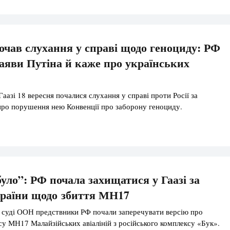
чав слухання у справі щодо геноциду: РФ
заяви Путіна й каже про українських
аазі 18 вересня почалися слухання у справі проти Росії за
ро порушення нею Конвенції про заборону геноциду.
було”: РФ почала захищатися у Гаазі за
країни щодо збиття МН17
суді ООН предствники РФ почали заперечувати версію про
йсу МН17 Малайзійських авіаліній з російського комплексу «Бук».