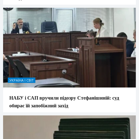
УКРАЇНА І СВІТ
НАБУ і САП вручили підозру Стефанішиній: суд
обирає їй запобіжний захід