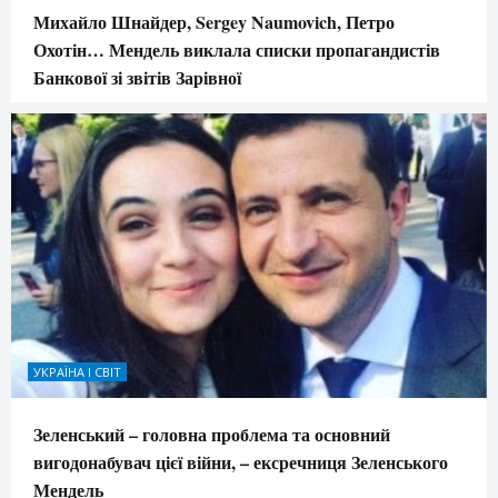
Михайло Шнайдер, Sergey Naumovich, Петро
Охотін… Мендель виклала списки пропагандистів
Банкової зі звітів Зарівної
УКРАЇНА І СВІТ
Зеленський – головна проблема та основний
вигодонабувач цієї війни, – ексречниця Зеленського
Мендель