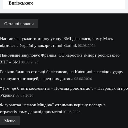
Вигівського
Останні новини
Настав час укласти мирну угоду: ЗМІ дізналися, чому Маск
відмовляє Україні у використанні Starlink
08.08.2026
Найбільше закуповує Франція: ЄС наростив імпорт російського
ЗПГ – ЗМІ
08.08.2026
Росіяни били по столиці балістикою, на Київщині внаслідок удару
загинули троє людей, серед них дитина
08.08.2026
“Там, де б’ють московитів – Польща допомагає”, – Навроцький про
Україну
07.08.2026
Фігурантка “плівок Міндіча” отримала керівну посаду в
стратегічному держпідприємстві
07.08.2026
Меню