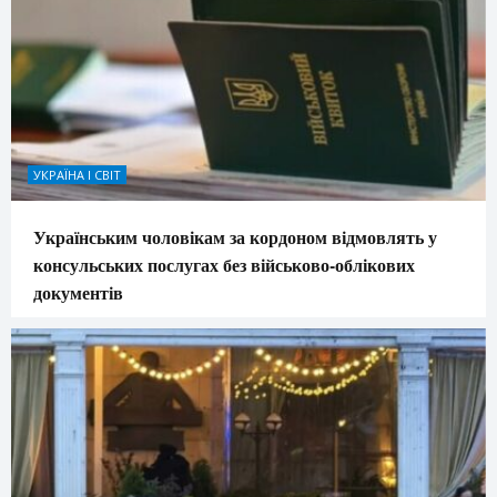
УКРАЇНА І СВІТ
Українським чоловікам за кордоном відмовлять у
консульських послугах без військово-облікових
документів