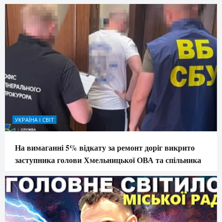
УКРАЇНА І СВІТ
На вимаганні 5% відкату за ремонт доріг викрито
заступника голови Хмельницької ОВА та спільника