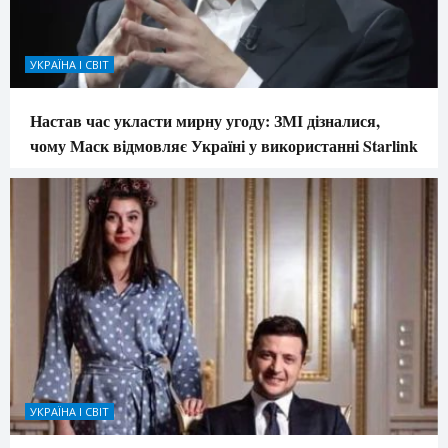
УКРАЇНА І СВІТ
Настав час укласти мирну угоду: ЗМІ дізналися,
чому Маск відмовляє Україні у використанні Starlink
УКРАЇНА І СВІТ