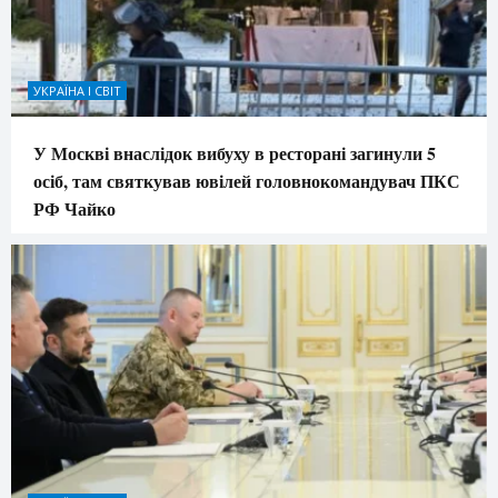
УКРАЇНА І СВІТ
У Москві внаслідок вибуху в ресторані загинули 5
осіб, там святкував ювілей головнокомандувач ПКС
РФ Чайко