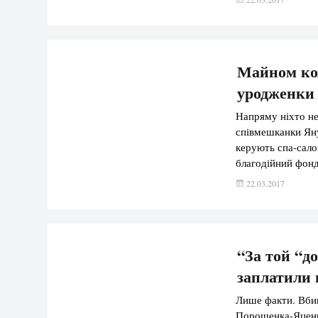
Абу Іззадін, тако
Майном ко
уродженки
Напряму ніхто не 
співмешканки Ян
керують спа-сало
благодійний фонд
жінкою Янукович 
22.03.2017
“За той “д
заплатили 
Лише факти. Вбив
Порошенка-Яценюк