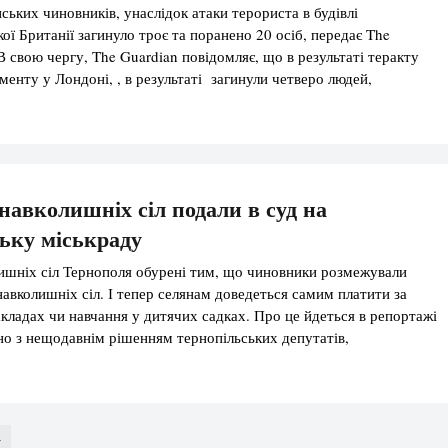
ських чиновників, унаслідок атаки терориста в будівлі
ої Британії загинуло троє та поранено 20 осіб, передає The
В свою чергу, The Guardian повідомляє, що в результаті теракту
аменту у Лондоні, , в результаті загинули четверо людей,
римали поранення. Самого нападника застрелила поліція біля
ту. Лідер […]
авколишніх сіл подали в суд на
ьку міськраду
ишніх сіл Тернополя обурені тим, що чиновники розмежували
навколишніх сіл. І тепер селянам доведеться самим платити за
акладах чи навчання у дитячих садках. Про це йдеться в репортажі
дно з нещодавнім рішенням тернопільських депутатів,
кільнят, які не є жителями Тернополя, мають брати на себе
]
»