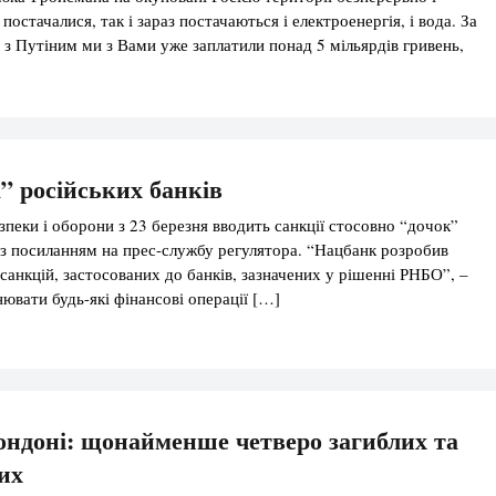
 постачалися, так і зараз постачаються і електроенергія, і вода. За
 з Путіним ми з Вами уже заплатили понад 5 мільярдів гривень,
300 мільйонів щомісяця – і це лише […]
” російських банків
пеки і оборони з 23 березня вводить санкції стосовно “дочок”
 з посиланням на прес-службу регулятора. “Нацбанк розробив
 санкцій, застосованих до банків, зазначених у рішенні РНБО”, –
ювати будь-які фінансові операції […]
ондоні: щонайменше четверо загиблих та
их