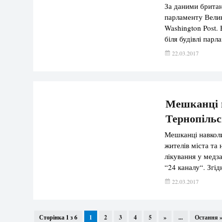
За даними британ
парламенту Велик
Washington Post. 
біля будівлі парл
щонайменше 20 от
22.03.2017
будівлі парламен
Мешканці н
Тернопільс
Мешканці навкол
жителів міста та 
лікування у медз
“24 каналу“. Згі
фінансування дош
22.03.2017
сільські ради. […
Сторінка 1 з 6
1
2
3
4
5
»
...
Остання 