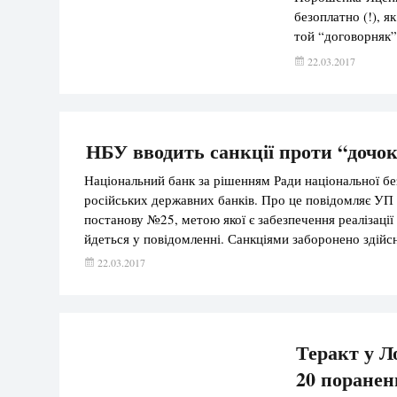
безоплатно (!), як
той “договорняк”
сума зростає на 
22.03.2017
НБУ вводить санкції проти “дочок
Національний банк за рішенням Ради національної без
російських державних банків. Про це повідомляє УП
постанову №25, метою якої є забезпечення реалізації
йдеться у повідомленні. Санкціями заборонено здійсн
22.03.2017
Теракт у Л
20 поранен