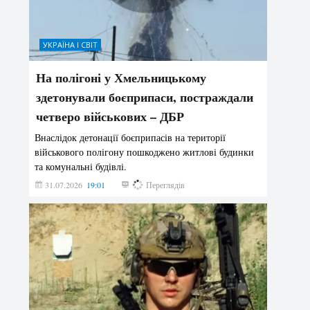
УКРАЇНА І СВІТ
На полігоні у Хмельницькому
здетонували боєприпаси, постраждали
четверо військових – ДБР
Внаслідок детонації боєприпасів на території
військового полігону пошкоджено житлові будинки
та комунальні будівлі.
31.07.2026
19:01
193
Переглядів