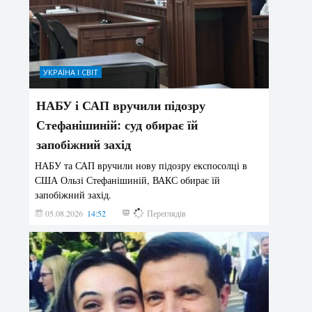
УКРАЇНА І СВІТ
НАБУ і САП вручили підозру
Стефанішиній: суд обирає їй
запобіжний захід
НАБУ та САП вручили нову підозру експосолці в
США Ользі Стефанішиній, ВАКС обирає їй
запобіжний захід.
05.08.2026
14:52
148
Переглядів