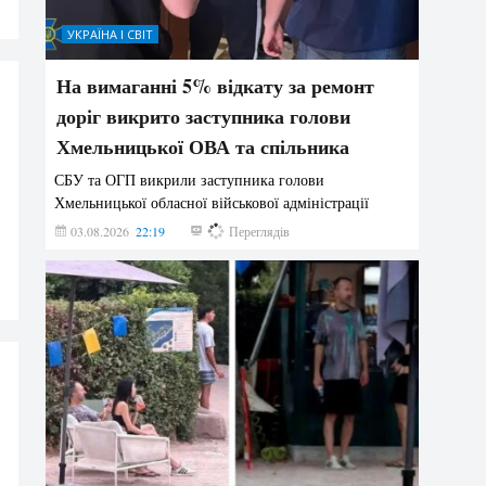
УКРАЇНА І СВІТ
На вимаганні 5% відкату за ремонт
доріг викрито заступника голови
Хмельницької ОВА та спільника
СБУ та ОГП викрили заступника голови
Хмельницької обласної військової адміністрації
03.08.2026
22:19
856
Переглядів