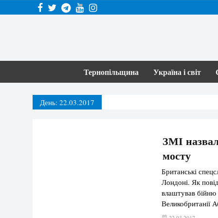
Тернопільщина
Україна і світ
День:
22.03.2017
ЗМІ назвал
мосту
Британські спецс
Лондоні. Як пові
влаштував бійню 
Великобританії А
терористичної ді
22.03.2017