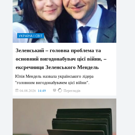
УКРАЇНА І СВІТ
Зеленський – головна проблема та
основний вигодонабувач цієї війни, –
ексречниця Зеленського Мендель
Юлія Мендель назвала українського лідера
"головним вигодонабувачем цієї війни".
04.08.2026
14:49
140
Переглядів