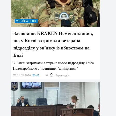
УКРАЇНА І СВІТ
Засновник KRAKEN Немічев заявив,
що у Києві затримали ветерана
підрозділу у зв’язку із вбивством на
Балі
У Києві затримали ветерана цього підрозділу Гліба
Новостройного з позивним "Дніпрянин"
01.08.2026
20:42
185
Переглядів