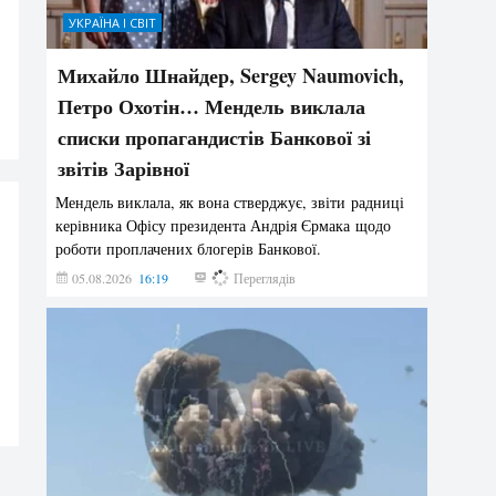
УКРАЇНА І СВІТ
Михайло Шнайдер, Sergey Naumovich,
Петро Охотін… Мендель виклала
списки пропагандистів Банкової зі
звітів Зарівної
Мендель виклала, як вона стверджує, звіти радниці
керівника Офісу президента Андрія Єрмака щодо
роботи проплачених блогерів Банкової.
05.08.2026
16:19
211
Переглядів