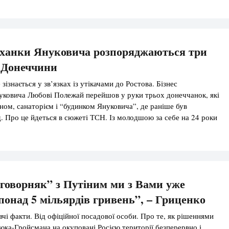
ж відомий під ім’ям Тревор Брукс, […]
ханки Януковича розпоряджаються три
 Донеччини
зізнається у зв’язках із утікачами до Ростова. Бізнес
уковича Любові Полежай перейшов у руки трьох донеччанок, які
ном, санаторієм і “будинком Януковича”, де раніше був
. Про це йдеться в сюжеті ТСН. Із молодшою за себе на 24 роки
зустрівся у “Межигір’ї”, де її сестра працювала кухаркою. […]
оговорняк” з Путіним ми з Вами уже
понад 5 мільярдів гривень”, – Гриценко
чі факти. Від офіційної посадової особи. Про те, як рішеннями
а-Гройсмана на окуповані Росією території безперервно і