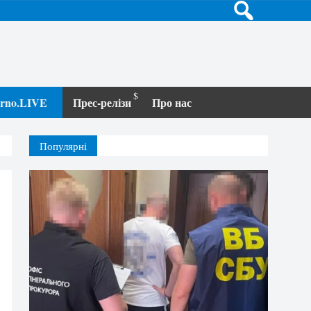
terno.LIVE
Прес-релізи
Про нас
Популярні