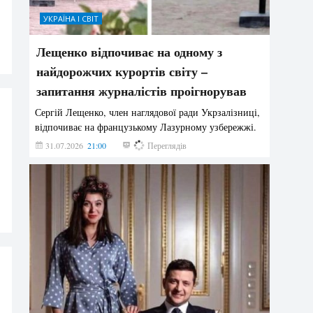
УКРАЇНА І СВІТ
Лещенко відпочиває на одному з
найдорожчих курортів світу –
запитання журналістів проігнорував
Сергій Лещенко, член наглядової ради Укрзалізниці,
відпочиває на французькому Лазурному узбережжі.
31.07.2026
21:00
217
Переглядів