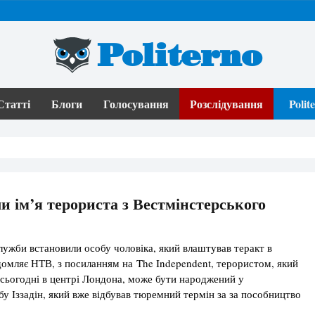
Politerno
Статті
Блоги
Голосування
Розслідування
Poli
и ім’я терориста з Вестмінстерського
лужби встановили особу чоловіка, який влаштував теракт в
домляє НТВ, з посиланням на The Independent, терористом, який
сьогодні в центрі Лондона, може бути народжений у
бу Іззадін, який вже відбував тюремний термін за за пособництво
яльності і розпалювання ненависті. Громадянин Великобританії