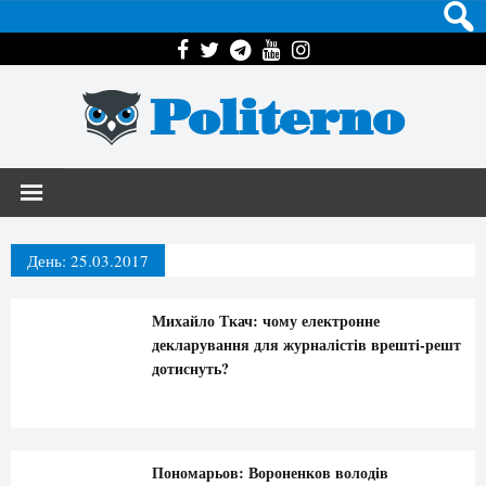
Politerno
День:
25.03.2017
Михайло Ткач: чому електронне
декларування для журналістів врешті-решт
дотиснуть?
Пономарьов: Вороненков володів