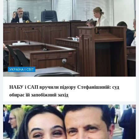
УКРАЇНА І СВІТ
НАБУ і САП вручили підозру Стефанішиній: суд
обирає їй запобіжний захід