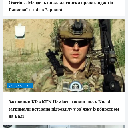
Охотін… Мендель виклала списки пропагандистів
Банкової зі звітів Зарівної
УКРАЇНА І СВІТ
Засновник KRAKEN Немічев заявив, що у Києві
затримали ветерана підрозділу у зв’язку із вбивством
на Балі