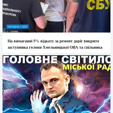
УКРАЇНА І СВІТ
На вимаганні 5% відкату за ремонт доріг викрито
заступника голови Хмельницької ОВА та спільника