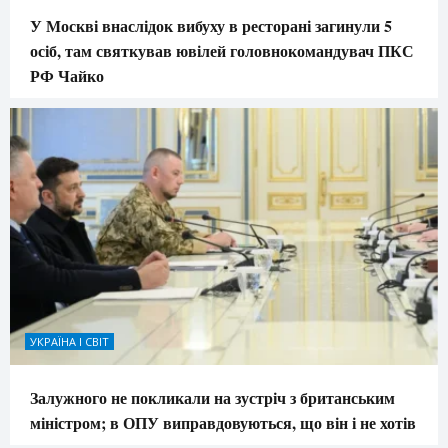
У Москві внаслідок вибуху в ресторані загинули 5
осіб, там святкував ювілей головнокомандувач ПКС
РФ Чайко
УКРАЇНА І СВІТ
Залужного не покликали на зустріч з британським
міністром; в ОПУ виправдовуються, що він і не хотів