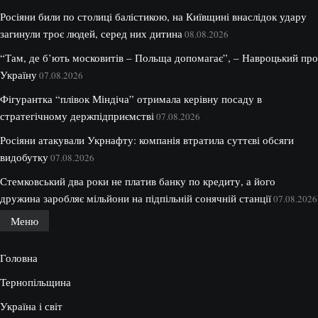
Росіяни били по столиці балістикою, на Київщині внаслідок удару
загинули троє людей, серед них дитина
08.08.2026
“Там, де б’ють московитів – Польща допомагає”, – Навроцький про
Україну
07.08.2026
Фігурантка “плівок Міндіча” отримала керівну посаду в
стратегічному держпідприємстві
07.08.2026
Росіяни атакували Укрнафту: компанія втратила суттєві обсяги
видобутку
07.08.2026
Стемковський два роки не платив банку по кредиту, а його
дружина заробляє мільйони на підпільній сонячній станції
07.08.2026
Меню
Головна
Тернопільщина
Україна і світ