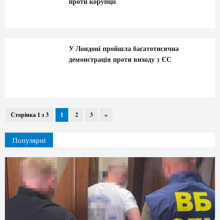
проти корупції
У Лондоні пройшла багатотисячна
демонстрація проти виходу з ЄС
Сторінка 1 з 3
1
2
3
»
Популярні