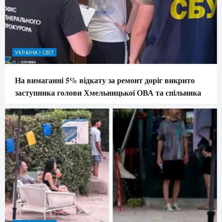
УКРАЇНА І СВІТ
На вимаганні 5% відкату за ремонт доріг викрито
заступника голови Хмельницької ОВА та спільника