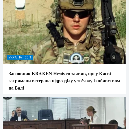
УКРАЇНА І СВІТ
Засновник KRAKEN Немічев заявив, що у Києві
затримали ветерана підрозділу у зв’язку із вбивством
на Балі