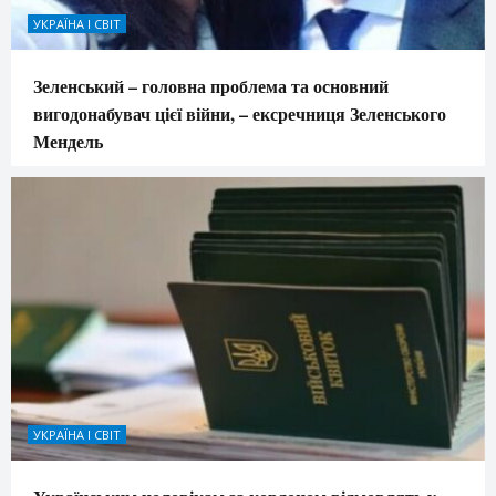
УКРАЇНА І СВІТ
Зеленський – головна проблема та основний
вигодонабувач цієї війни, – ексречниця Зеленського
Мендель
УКРАЇНА І СВІТ