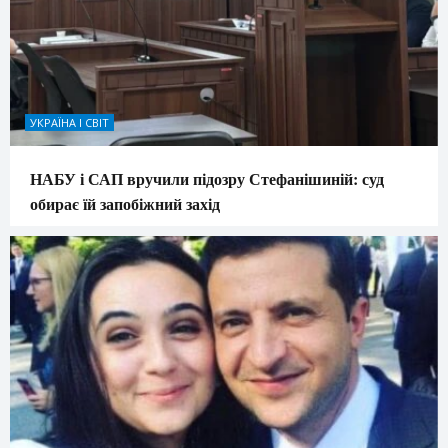
УКРАЇНА І СВІТ
НАБУ і САП вручили підозру Стефанішиній: суд
обирає їй запобіжний захід