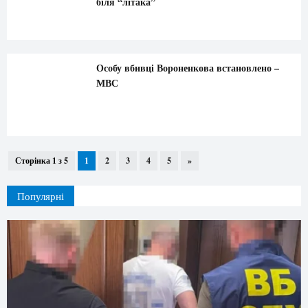
біля “літака”
Особу вбивці Вороненкова встановлено –
МВС
Сторінка 1 з 5
1
2
3
4
5
»
Популярні