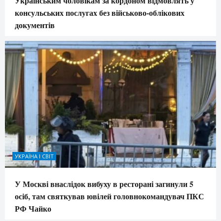
Українським чоловікам за кордоном відмовлять у
консульських послугах без військово-облікових
документів
УКРАЇНА І СВІТ
У Москві внаслідок вибуху в ресторані загинули 5
осіб, там святкував ювілей головнокомандувач ПКС
РФ Чайко