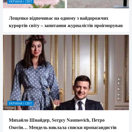
УКРАЇНА І СВІТ
Лещенко відпочиває на одному з найдорожчих
курортів світу – запитання журналістів проігнорував
УКРАЇНА І СВІТ
Михайло Шнайдер, Sergey Naumovich, Петро
Охотін… Мендель виклала списки пропагандистів