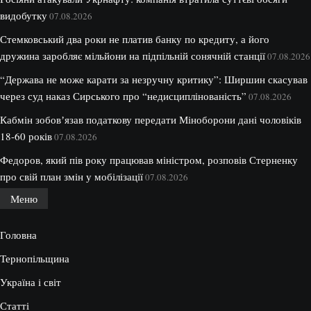
видобутку
07.08.2026
Стемковський два роки не платив банку по кредиту, а його
дружина заробляє мільйони на підпільній сонячній станції
07.08.2026
“Держава не може карати за незручну критику”: Ширшин скасував
через суд наказ Сирського про “недисциплінованість”
07.08.2026
Кабмін зобовʼязав податкову передати Міноборони дані чоловіків
18-60 років
07.08.2026
Федоров, який пів року працював міністром, розповів Стерненку
про свій план змін у мобілізації
07.08.2026
Меню
Головна
Тернопільщина
Україна і світ
Статті