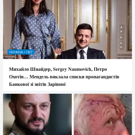
УКРАЇНА І СВІТ
Михайло Шнайдер, Sergey Naumovich, Петро
Охотін… Мендель виклала списки пропагандистів
Банкової зі звітів Зарівної