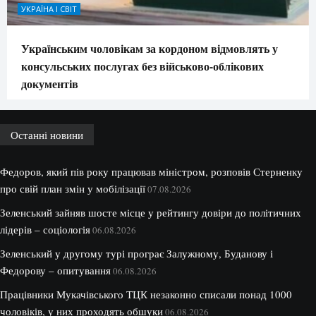
УКРАЇНА І СВІТ
Українським чоловікам за кордоном відмовлять у
консульських послугах без військово-облікових
документів
Останні новини
Федоров, який пів року працював міністром, розповів Стерненку
про свій план змін у мобілізації
07.08.2026
Зеленський зайняв шосте місце у рейтингу довіри до політичних
лідерів – соціологія
06.08.2026
Зеленський у другому турі програє Залужному, Буданову і
Федорову – опитування
06.08.2026
Працівники Мукачівського ТЦК незаконно списали понад 1000
чоловіків, у них проходять обшуки
06.08.2026