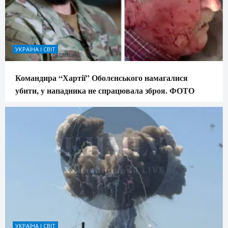
УКРАЇНА І СВІТ
Командира “Хартії” Оболєнського намагалися
убити, у нападника не спрацювала зброя. ФОТО
УКРАЇНА І СВІТ