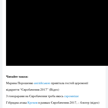
Читайте також:
Марина Порошенко
англійською
привітала гостей церемонії
відкриття “Євробачення-2017” (Відео)
З гонорарами на Євробачення треба якось
скромніше
Гібридна атака
Кремля
в рамках Євробачення-2017, – блогер (відео)