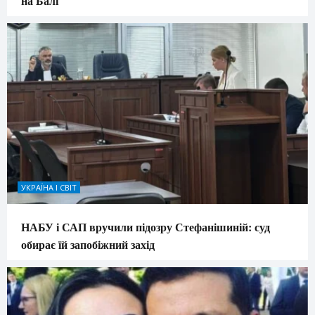
на Балі
УКРАЇНА І СВІТ
НАБУ і САП вручили підозру Стефанішиній: суд
обирає їй запобіжний захід