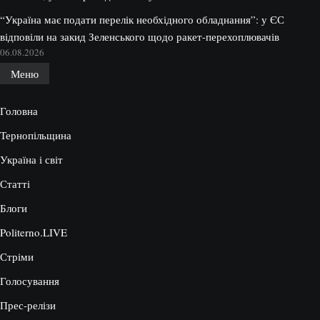
“Україна має подати перелік необхідного обладнання”: у ЄС
відповіли на закид Зеленського щодо ракет-перехоплювачів
06.08.2026
Меню
Головна
Тернопільщина
Україна і світ
Статті
Блоги
Politerno.LIVE
Стріми
Голосування
Прес-релізи