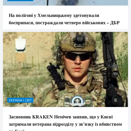
На полігоні у Хмельницькому здетонували
боєприпаси, постраждали четверо військових – ДБР
УКРАЇНА І СВІТ
Засновник KRAKEN Немічев заявив, що у Києві
затримали ветерана підрозділу у зв’язку із вбивством