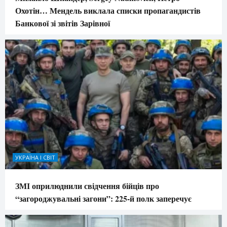
Охотін… Мендель виклала списки пропагандистів
Банкової зі звітів Зарівної
УКРАЇНА І СВІТ
ЗМІ оприлюднили свідчення бійців про
“загороджувальні загони”: 225-й полк заперечує