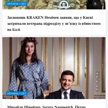
УКРАЇНА І СВІТ
Засновник KRAKEN Немічев заявив, що у Києві
затримали ветерана підрозділу у зв’язку із вбивством
на Балі
УКРАЇНА І СВІТ
Михайло Шнайдер, Sergey Naumovich, Петро