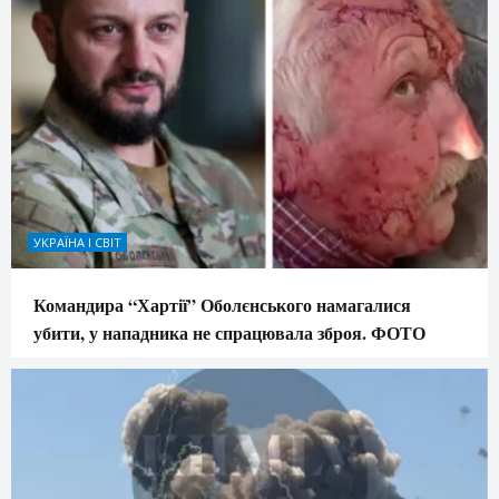
УКРАЇНА І СВІТ
Командира “Хартії” Оболєнського намагалися
убити, у нападника не спрацювала зброя. ФОТО