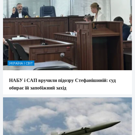
УКРАЇНА І СВІТ
НАБУ і САП вручили підозру Стефанішиній: суд
обирає їй запобіжний захід