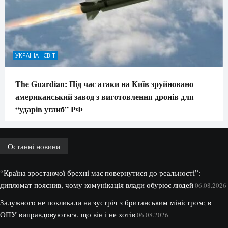
УКРАЇНА І СВІТ
The Guardian: Під час атаки на Київ зруйновано
американський завод з виготовлення дронів для
“ударів углиб” РФ
Останні новини
“Країна зростаючої брехні має повернутися до реальності”:
дипломат пояснив, чому комунікація влади обурює людей
06.08.2026
Залужного не покликали на зустріч з британським міністром; в
ОПУ виправдовуються, що він і не хотів
06.08.2026