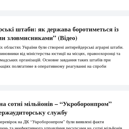
псу сучасної російської економічної моделі. Перш […]
ські штаби: як держава боротиметься із
и зловмисниками” (Відео)
іх областях України були створені антирейдерські аграрні штаби.
чиновники від міністерства юстиції на місцях, правоохоронці та
мадських організацій. Основне завдання таких штабів при
аціях полягатиме в оперативному реагуванні на спроби
оплень агропідприємств та вирощеного фермерами врожаю,
канал. Наприклад, пан Сергій. Він голова фермерського
[…]
а сотні мільйонів – “Укроборонпром”
ержаудиторську службу
перевірок на ДК “Укроборонпром” були виявлені факти
ень та неефективного управління ресурсами на сотні мільйонів