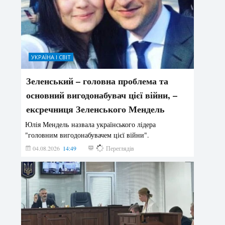
УКРАЇНА І СВІТ
Зеленський – головна проблема та
основний вигодонабувач цієї війни, –
ексречниця Зеленського Мендель
Юлія Мендель назвала українського лідера
"головним вигодонабувачем цієї війни".
04.08.2026
14:49
166
Переглядів