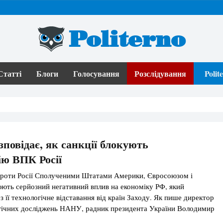
Politerno
Статті
Блоги
Голосування
Розслідування
Poli
зповідає, як санкції блокують
ію ВПК Росії
 проти Росії Сполученими Штатами Америки, Євросоюзом і
ють серйозний негативний вплив на економіку РФ, який
 її технологічне відставання від країн Заходу. Як пише директор
егічних досліджень НАНУ, радник президента України Володимир
у матеріалі для DT.UA нові санкції США ghbpdtlenm до