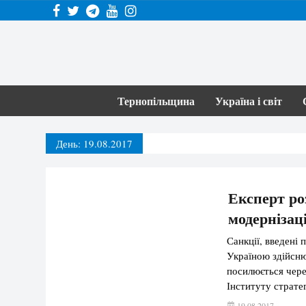
Тернопільщина
Україна і світ
День:
19.08.2017
Експерт ро
модернізац
Санкції, введені
Україною здійсню
посилюється через
Інституту страт
Горбулін у своєм
19.08.2017