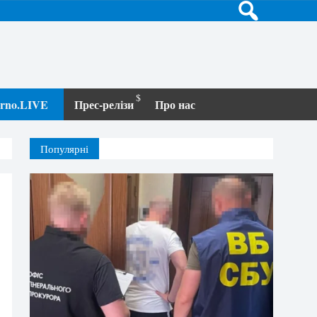
terno.LIVE
Прес-релізи
Про нас
Популярні