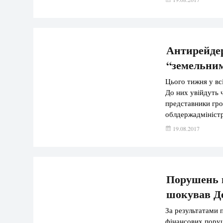
поступового кола
Антирейдер
“земельним
Цього тижня у вс
До них увійдуть 
представники гро
облдержадміністр
рейдерських зах
19.08.2017
повідомляє “24” 
господарства на 
Порушень н
шокував Д
За результатами 
фінансових поруш