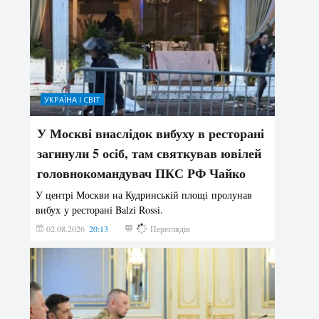
УКРАЇНА І СВІТ
У Москві внаслідок вибуху в ресторані
загинули 5 осіб, там святкував ювілей
головнокомандувач ПКС РФ Чайко
У центрі Москви на Кудринській площі пролунав
вибух у ресторані Balzi Rossi.
02.08.2026
20:13
144
Переглядів