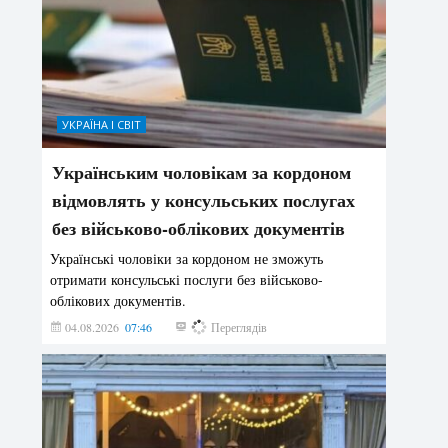
УКРАЇНА І СВІТ
Українським чоловікам за кордоном
відмовлять у консульських послугах
без військово-облікових документів
Українські чоловіки за кордоном не зможуть
отримати консульські послуги без військово-
облікових документів.
04.08.2026
07:46
156
Переглядів