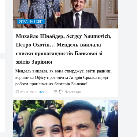
УКРАЇНА І СВІТ
Михайло Шнайдер, Sergey Naumovich,
Петро Охотін… Мендель виклала
списки пропагандистів Банкової зі
звітів Зарівної
Мендель виклала, як вона стверджує, звіти радниці
керівника Офісу президента Андрія Єрмака щодо
роботи проплачених блогерів Банкової.
05.08.2026
16:19
241
Переглядів