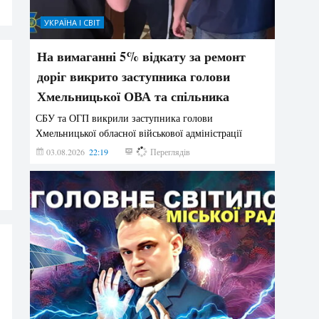
УКРАЇНА І СВІТ
На вимаганні 5% відкату за ремонт
доріг викрито заступника голови
Хмельницької ОВА та спільника
СБУ та ОГП викрили заступника голови
Хмельницької обласної військової адміністрації
03.08.2026
22:19
879
Переглядів