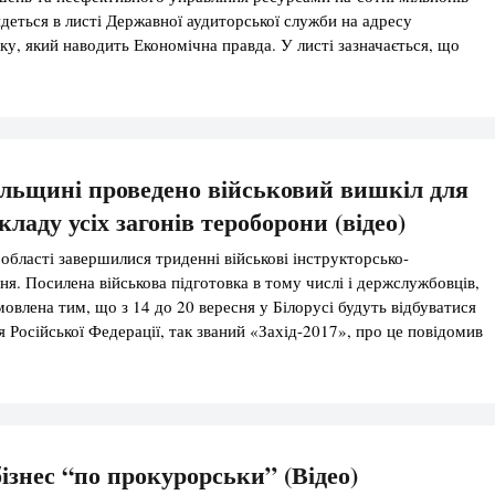
йдеться в листі Державної аудиторської служби на адресу
у, який наводить Економічна правда. У листі зазначається, що
16 років у плановому порядку були проведені державні фінансові
 діяльності дванадцяти підприємств-учасників ДК
. […]
льщині проведено військовий вишкіл для
кладу усіх загонів тероборони (відео)
 області завершилися триденні військові інструкторсько-
ня. Посилена військова підготовка в тому числі і держслужбовців,
мовлена тим, що з 14 до 20 вересня у Білорусі будуть відбуватися
я Російської Федерації, так званий «Захід-2017», про це повідомив
ської ОДА Степан Барна. Особливістю останніх військових зборів
чання провели […]
ізнес “по прокурорськи” (Відео)