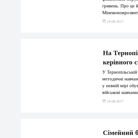
гривень. Про це 
Мінекономрозвитк
впродовж 2014-20
19.08.2017
аудити та ревізії
“Укроборонпром”
На Тернопі
керівного с
У Тернопільській
методичні навчан
у певній мірі обу
військові навчанн
голова Тернопіль
19.08.2017
стало те, що нав
Сімейний б