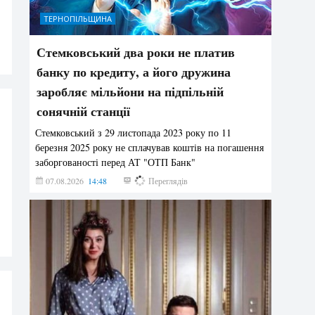
ТЕРНОПІЛЬЩИНА
Стемковський два роки не платив
банку по кредиту, а його дружина
заробляє мільйони на підпільній
сонячній станції
Стемковський з 29 листопада 2023 року по 11
березня 2025 року не сплачував коштів на погашення
заборгованості перед АТ "ОТП Банк"
07.08.2026
14:48
382
Переглядів