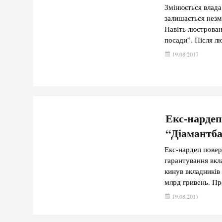
Змінюється влада,
залишається незм
Навіть люстрован
посади”. Після л
Голомша тут же з
19.08.2017
за професіоналіз
Екс-нарде
“Діамантба
Екс-нардеп повер
гарантування вкл
кинув вкладників
млрд гривень. Пр
гарантування вкл
19.08.2017
погодився виплат