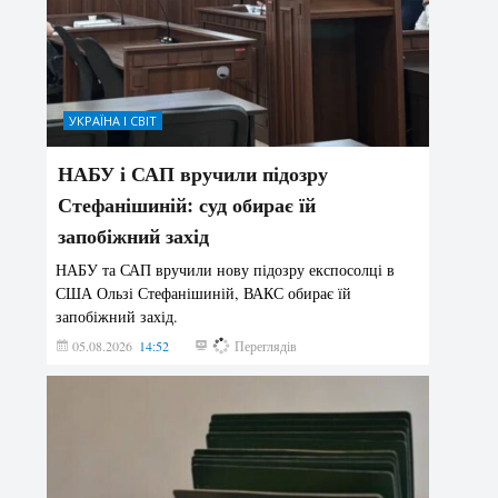
УКРАЇНА І СВІТ
НАБУ і САП вручили підозру
Стефанішиній: суд обирає їй
запобіжний захід
НАБУ та САП вручили нову підозру експосолці в
США Ользі Стефанішиній, ВАКС обирає їй
запобіжний захід.
05.08.2026
14:52
165
Переглядів