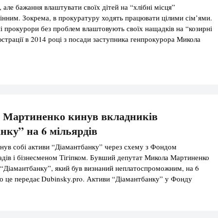
 але бажання влаштувати своїх дітей на “хлібні місця”
інним. Зокрема, в прокуратуру ходять працювати цілими сім’ями.
і прокурори без проблем влаштовують своїх нащадків на “козирні
юстрації в 2014 році з посади заступника генпрокурора Микола
айнявся політикою. Він затято бореться з корупціонерами і ратує
м. Сьогодні, […]
п Мартиненко кинув вкладників
нку” на 6 мільярдів
нув собі активи “Діамантбанку” через схему з Фондом
адів і бізнесменом Тігіпком. Бувший депутат Микола Мартиненко
 “Діамантбанку”, який був визнаний неплатоспроможним, на 6
о це передає Dubinsky.pro. Активи “Діамантбанку” у Фонду
адів були викуплені бізнесменом Сергієм Тігіпком. Натомість він
ити клієнтам банку з вкладами до 200 тис. […]