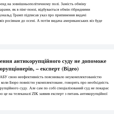
ренд на зовнішньополітичному полі. Замість обміну
рами, як в пінг-понзі, відбувається обмін гібридними
ональд Трамп підписав указ про припинення видачі
із росіянам до осені. А потім видача американських віз буде
осії тільки в Москві. Тепер-то російський уряд зрозуміє, що
м і терплячим зайчиком. Нинішній президент Америки, […]
ення антикорупційного суду не допоможе
рупціонерів, – експерт (Відео)
АБУ свою неефективність пояснювало неукомплектованістю
, коли Бюро повністю укомплектоване, говорять про необхідність
рупційного суду. Але сам по собі спеціалізований суд не покарає
о це на телеканалі ZIK заявив експерт з питань антикорупційної
Вакаров. “Ми не можемо дати оцінку тому, наскільки якісно
 матеріали до суду, тому […]