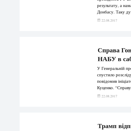
результату, а нам
Донбасу. Таку ду
справ Володимир 
22.08.2017
питань тимчасов
Справа Гон
НАБУ в саб
У Генеральній пр
спустило розслід
повідомив ініціа
Куценко. “Справу,
Національного ба
22.08.2017
спустили для роз
Трамп відп