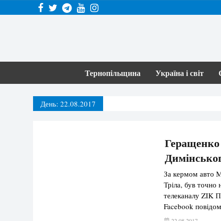
Тернопільщина
Україна і світ
День:
22.08.2017
Геращенко 
Димінськог
За кермом авто Me
Тріла, був точно
телеканалу ZIK П
Facebook повідом
триває рoзслідув
22.08.2017