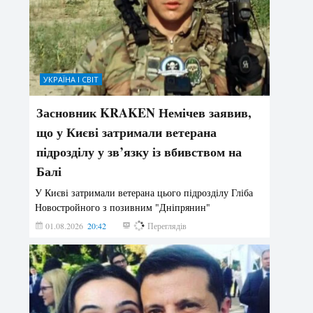
УКРАЇНА І СВІТ
Засновник KRAKEN Немічев заявив,
що у Києві затримали ветерана
підрозділу у зв’язку із вбивством на
Балі
У Києві затримали ветерана цього підрозділу Гліба
Новостройного з позивним "Дніпрянин"
01.08.2026
20:42
201
Переглядів