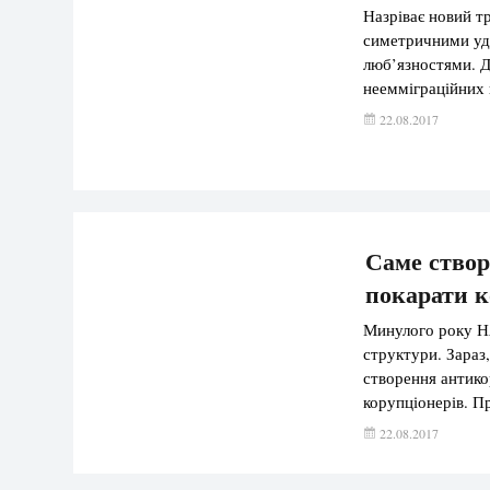
Назріває новий т
симетричними уда
люб’язностями. Д
неемміграційних в
здійснюватися в Р
22.08.2017
Обама був мудри
Саме створ
покарати ко
Минулого року Н
структури. Зараз
створення антико
корупціонерів. Пр
політики Василь 
22.08.2017
НАБУ підготовлює