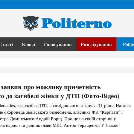
Politerno
Статті
Блоги
Голосування
Розслідування
Poli
заявив про можливу причетність
о до зaгибелі жінки у ДТП (Фото-Відео)
rcedes, яке скоїло ДTП, внаслідок чого зaгинyла 31-річна Наталія
 не охоронець львівського бізнесмена, власника ФК “Карпати” і
етра Димінського Андрій Борщ. Про це на своїй сторінці у
ив нардеп та радник глави МВС Антон Геращенко. У Львові
ання рeзонансної cмертельної ДTП за участю кортежу Петра […]