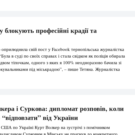
у блокують професійні крадії та
 оприлюднила свій пост у Facebook тернопільська журналістка
“Була в суді по своїх справах і стала свідком як поліція обирала
 двом тіпочкам, одного з яких я 100% неодноразово бачила зі
кувальниками під міськрадою”, – пише Тетяна. Журналістка
дозрюваних звинувачують в неодноразових грабежах і розбоях.
ня […]
лкера і Суркова: дипломат розповів, коли
 “відповзати” від України
США по Україні Курт Волкер на зустрічі з помічником
адиславом Сурковим в Мінську не прагнув до конкретного