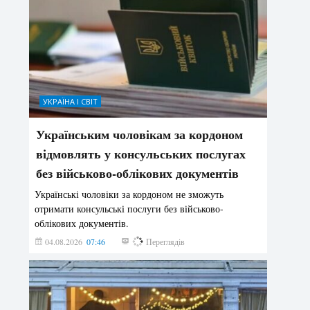
УКРАЇНА І СВІТ
Українським чоловікам за кордоном
відмовлять у консульських послугах
без військово-облікових документів
Українські чоловіки за кордоном не зможуть
отримати консульські послуги без військово-
облікових документів.
04.08.2026
07:46
153
Переглядів