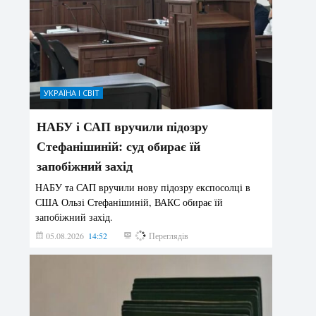
УКРАЇНА І СВІТ
НАБУ і САП вручили підозру
Стефанішиній: суд обирає їй
запобіжний захід
НАБУ та САП вручили нову підозру експосолці в
США Ользі Стефанішиній, ВАКС обирає їй
запобіжний захід.
05.08.2026
14:52
162
Переглядів