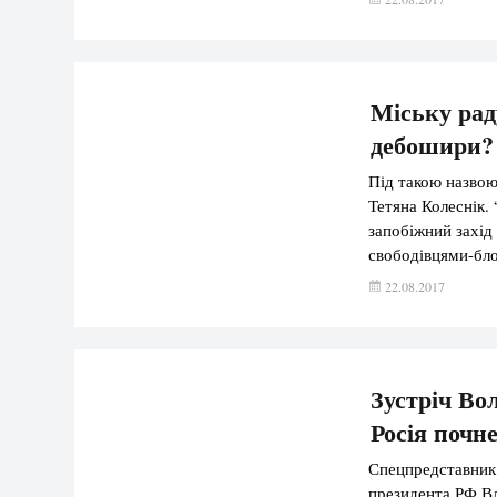
Міську рад
дебошири?
Під такою назвою
Тетяна Колеснік. 
запобіжний захід
свободівцями-бло
стверджує, що пі
22.08.2017
Зокрема 20 серп
Зустріч Во
Росія почне
Спецпредставник 
президента РФ Вл