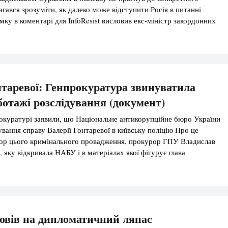
агався зрозуміти, як далеко може відступити Росія в питанні
мку в коментарі для InfoResist висловив екс-міністр закордонних
Огризко. На думку дипломата, заява заступника міністра з
о окупованих територій […]
таревої: Генпрокуратура звинуватила
отажі розслідування (документ)
окуратурі заявили, що Національне антикорупційне бюро України
ування справу Валерії Гонтаревої в київську поліцію Про це
тор цього кримінального провадження, прокурор ГПУ Владислав
 яку відкривала НАБУ і в матеріалах якої фігурує глава
нку і директор-розпорядник Фонду гарантування вкладів фізосіб,
слідування до Слідчого управління Нацполіціі міста Києва. […]
овів на дипломатичний ляпас