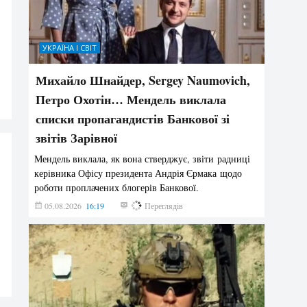
УКРАЇНА І СВІТ
Михайло Шнайдер, Sergey Naumovich,
Петро Охотін… Мендель виклала
списки пропагандистів Банкової зі
звітів Зарівної
Мендель виклала, як вона стверджує, звіти радниці
керівника Офісу президента Андрія Єрмака щодо
роботи проплачених блогерів Банкової.
05.08.2026
16:19
237
Переглядів