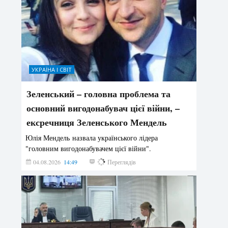
УКРАЇНА І СВІТ
Зеленський – головна проблема та
основний вигодонабувач цієї війни, –
ексречниця Зеленського Мендель
Юлія Мендель назвала українського лідера
"головним вигодонабувачем цієї війни".
04.08.2026
14:49
163
Переглядів