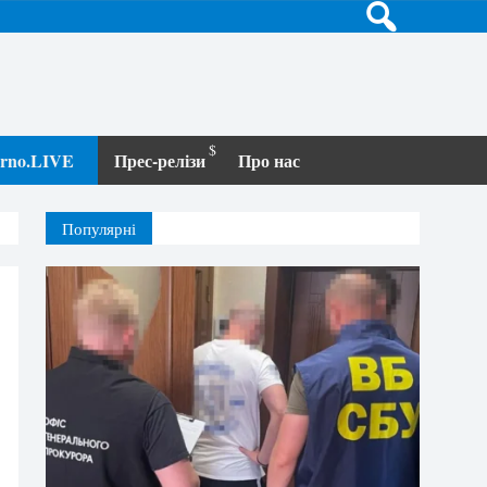
terno.LIVE
Прес-релізи
Про нас
Популярні