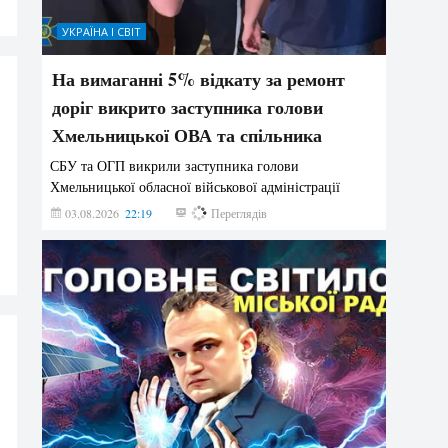
УКРАЇНА І СВІТ
На вимаганні 5% відкату за ремонт
доріг викрито заступника голови
Хмельницької ОВА та спільника
СБУ та ОГП викрили заступника голови
Хмельницької обласної військової адміністрації
03.08.2026
22:19
877
Переглядів