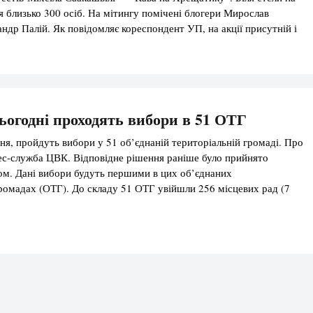
я близько 300 осіб. На мітингу помічені блогери Мирослав
ндр Палій. Як повідомляє кореспондент УП, на акції присутній і
 військовий, який серед інших закликав вийти на акцію. Також […]
сьогодні проходять вибори в 51 ОТГ
дня, пройдуть вибори у 51 об’єднаній територіальній громаді. Про
ес-служба ЦВК. Відповідне рішення раніше було прийнято
м. Дані вибори будуть першими в цих об’єднаних
ромадах (ОТГ). До складу 51 ОТГ увійшли 256 місцевих рад (7
них та 30 сільських). Зокрема, у Вінницькій області такі вибори
…]