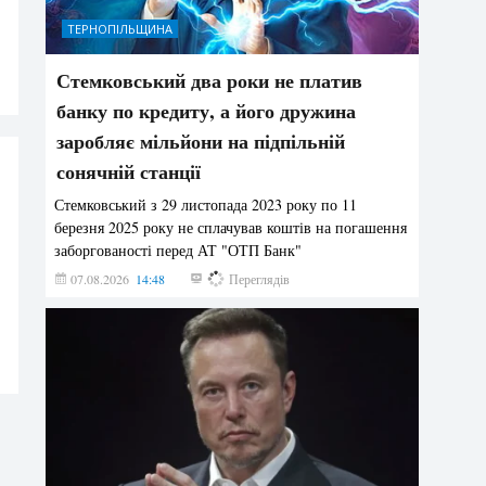
ТЕРНОПІЛЬЩИНА
Стемковський два роки не платив
банку по кредиту, а його дружина
заробляє мільйони на підпільній
сонячній станції
Стемковський з 29 листопада 2023 року по 11
березня 2025 року не сплачував коштів на погашення
заборгованості перед АТ "ОТП Банк"
07.08.2026
14:48
411
Переглядів