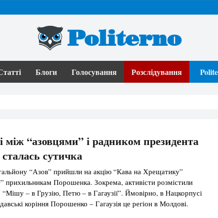
Politerno
Статті
Блоги
Голосування
Розслідування
Poli
 між “азовцями” і радником президента
сталась сутичка
тальйону “Азов” прийшли на акцію “Кава на Хрещатику”
т” прихильникам Порошенка. Зокрема, активісти розмістили
 “Мішу – в Грузію, Петю – в Гагаузії”. Ймовірно, в Нацкорпусі
давські коріння Порошенко – Гагаузія це регіон в Молдові.
шенко жив в Бендерах – зараз це територія невизнаного