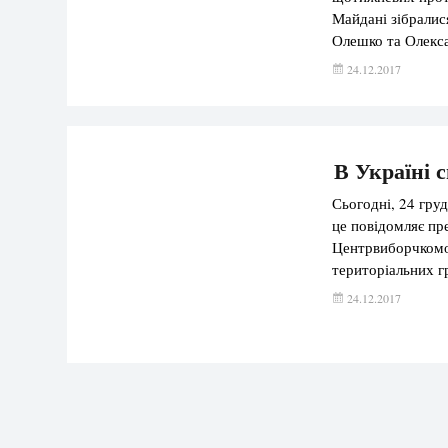
Майдані зібралис
Олешко та Олекса
Олексій Петров –
24.12.2017
В Україні 
Сьогодні, 24 гру
це повідомляє пр
Центрвиборчкомо
територіальних г
міських, 19 селищ
24.12.2017
відбудуться в 1 [