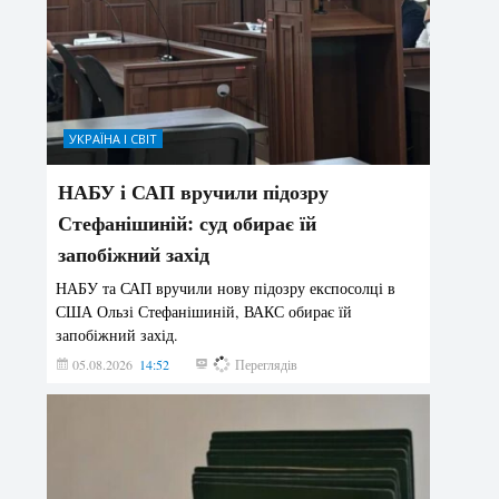
УКРАЇНА І СВІТ
НАБУ і САП вручили підозру
Стефанішиній: суд обирає їй
запобіжний захід
НАБУ та САП вручили нову підозру експосолці в
США Ользі Стефанішиній, ВАКС обирає їй
запобіжний захід.
05.08.2026
14:52
169
Переглядів