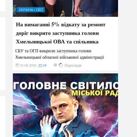
УКРАЇНА І СВІТ
На вимаганні 5% відкату за ремонт
доріг викрито заступника голови
Хмельницької ОВА та спільника
СБУ та ОГП викрили заступника голови
Хмельницької обласної військової адміністрації
03.08.2026
22:19
883
Переглядів