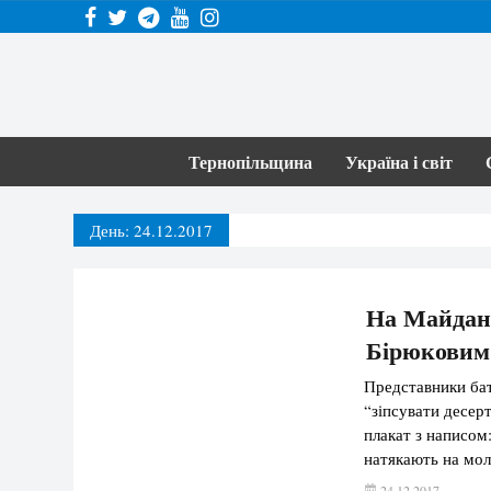
Тернопільщина
Україна і світ
День:
24.12.2017
На Майдані
Бірюковим 
Представники ба
“зіпсувати десер
плакат з написом:
натякають на мол
Правда, сам Поро
24.12.2017