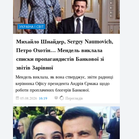
УКРАЇНА І СВІТ
Михайло Шнайдер, Sergey Naumovich,
Петро Охотін… Мендель виклала
списки пропагандистів Банкової зі
звітів Зарівної
Мендель виклала, як вона стверджує, звіти радниці
керівника Офісу президента Андрія Єрмака щодо
роботи проплачених блогерів Банкової.
05.08.2026
16:19
247
Переглядів