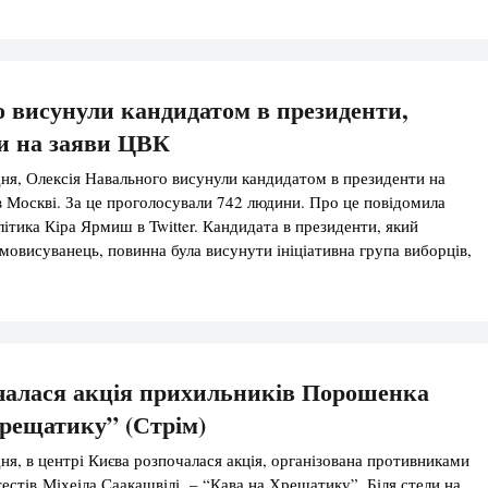
акож на […]
 висунули кандидатом в президенти,
и на заяви ЦВК
дня, Олексія Навального висунули кандидатом в президенти на
в Москві. За це проголосували 742 людини. Про це повідомила
літика Кіра Ярмиш в Twitter. Кандидата в президенти, який
амовисуванець, повинна була висунути ініціативна група виборців,
 менше 500 чоловік. До Москви Навального висунули на зустрічах
чалася акція прихильників Порошенка
рещатику” (Стрім)
дня, в центрі Києва розпочалася акція, організована противниками
стів Міхеіла Саакашвілі – “Кава на Хрещатику”. Біля стели на