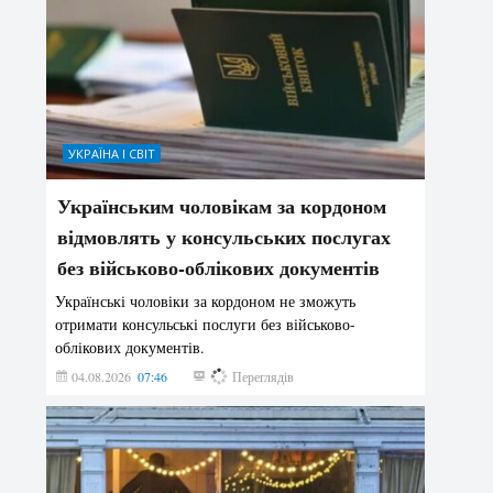
УКРАЇНА І СВІТ
Українським чоловікам за кордоном
відмовлять у консульських послугах
без військово-облікових документів
Українські чоловіки за кордоном не зможуть
отримати консульські послуги без військово-
облікових документів.
04.08.2026
07:46
158
Переглядів