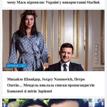
чому Маск відмовляє Україні у використанні Starlink
УКРАЇНА І СВІТ
Михайло Шнайдер, Sergey Naumovich, Петро
Охотін… Мендель виклала списки пропагандистів
Банкової зі звітів Зарівної