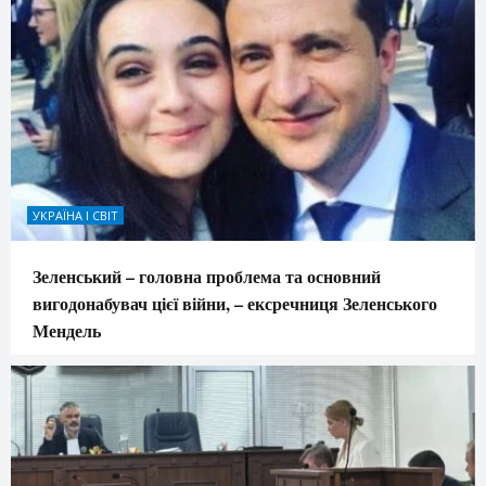
УКРАЇНА І СВІТ
Зеленський – головна проблема та основний
вигодонабувач цієї війни, – ексречниця Зеленського
Мендель