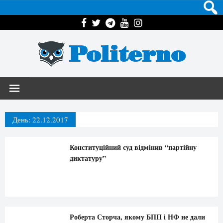
Politerno
День:
22.12.2017
Конституційний суд відмінив “партійну
диктатуру”
Роберта Сторча, якому БПП і НФ не дали