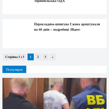
Тернопільська ОДА
Перекладача-шпигуна Єжова арештували
на 60 днів – подробиці (Відео)
Сторінка 1 з 3
1
2
3
»
Популярні