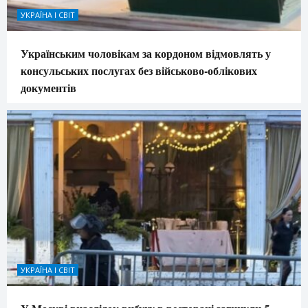
УКРАЇНА І СВІТ
Українським чоловікам за кордоном відмовлять у
консульських послугах без військово-облікових
документів
УКРАЇНА І СВІТ