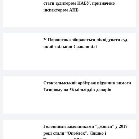
стати аудитором НАБУ, призначено
інспектором АНБ
У Порошенка збираються ліквідувати суд,
який звільнив Саакашвілі
Стокгольмський арбітраж відхилив вимоги
Газпрому на 56 мільярдів доларів
Головними замовниками “джинси” у 2017
році стали “Опоблок”, Ляшко і