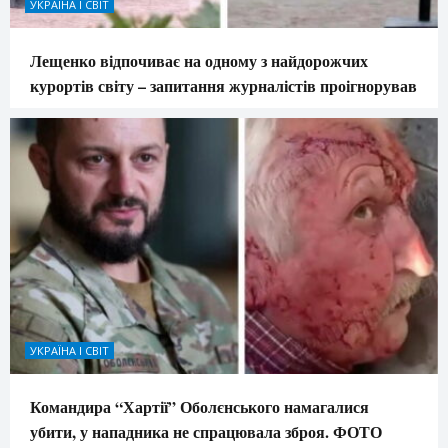
УКРАЇНА І СВІТ
Лещенко відпочиває на одному з найдорожчих
курортів світу – запитання журналістів проігнорував
УКРАЇНА І СВІТ
Командира “Хартії” Оболєнського намагалися
убити, у нападника не спрацювала зброя. ФОТО