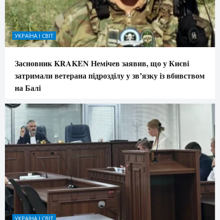
УКРАЇНА І СВІТ
Засновник KRAKEN Немічев заявив, що у Києві
затримали ветерана підрозділу у зв’язку із вбивством
на Балі
УКРАЇНА І СВІТ