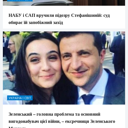
НАБУ і САП вручили підозру Стефанішиній: суд
обирає їй запобіжний захід
УКРАЇНА І СВІТ
Зеленський – головна проблема та основний
вигодонабувач цієї війни, – ексречниця Зеленського