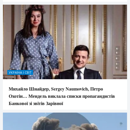
УКРАЇНА І СВІТ
Михайло Шнайдер, Sergey Naumovich, Петро
Охотін… Мендель виклала списки пропагандистів
Банкової зі звітів Зарівної