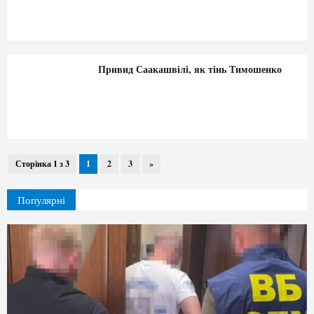
Привид Саакашвілі, як тінь Тимошенко
Сторінка 1 з 3
1
2
3
»
Популярні