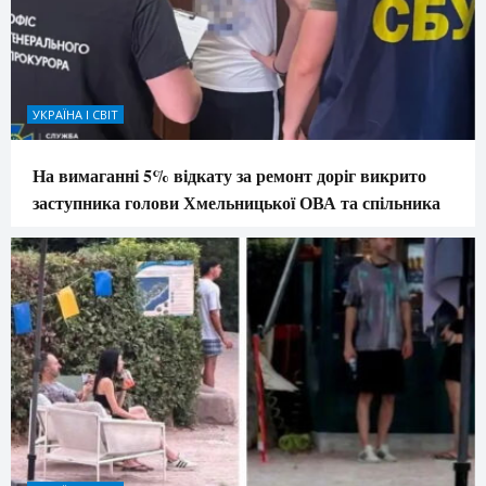
УКРАЇНА І СВІТ
На вимаганні 5% відкату за ремонт доріг викрито
заступника голови Хмельницької ОВА та спільника