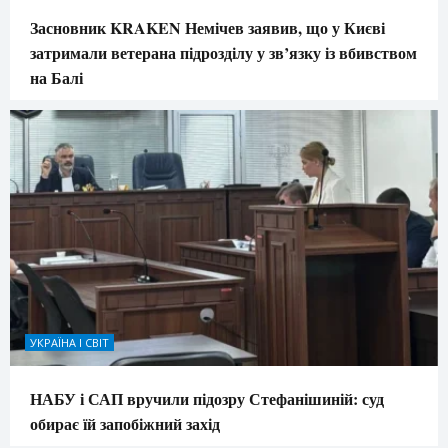
Засновник KRAKEN Немічев заявив, що у Києві
затримали ветерана підрозділу у зв’язку із вбивством
на Балі
УКРАЇНА І СВІТ
НАБУ і САП вручили підозру Стефанішиній: суд
обирає їй запобіжний захід