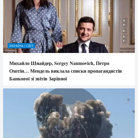
УКРАЇНА І СВІТ
Михайло Шнайдер, Sergey Naumovich, Петро
Охотін… Мендель виклала списки пропагандистів
Банкової зі звітів Зарівної