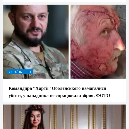
УКРАЇНА І СВІТ
Командира “Хартії” Оболєнського намагалися
убити, у нападника не спрацювала зброя. ФОТО