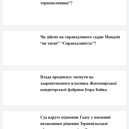
тернополянина”?
Чи дійсно на справедливого суддю Мандзія
“не тисне” “Справедливість”?
Влада продовжує тиснути на
заарештованого власника Житомирської
кондитерської фабрики Ігора Бойка
Суд вдруге відмовив Гадзу у визнанні
незаконним рішення Тернопільської