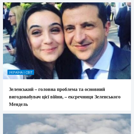
УКРАЇНА І СВІТ
Зеленський – головна проблема та основний
вигодонабувач цієї війни, – ексречниця Зеленського
Мендель