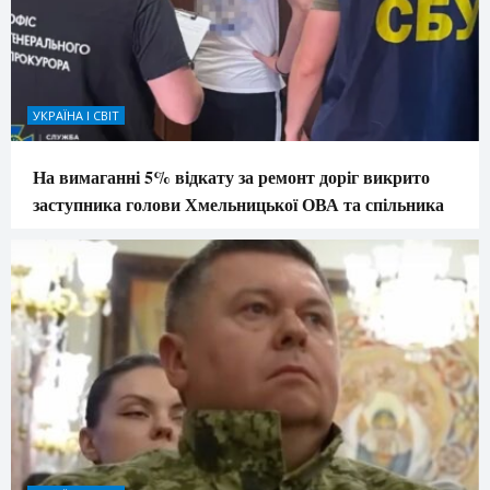
УКРАЇНА І СВІТ
На вимаганні 5% відкату за ремонт доріг викрито
заступника голови Хмельницької ОВА та спільника