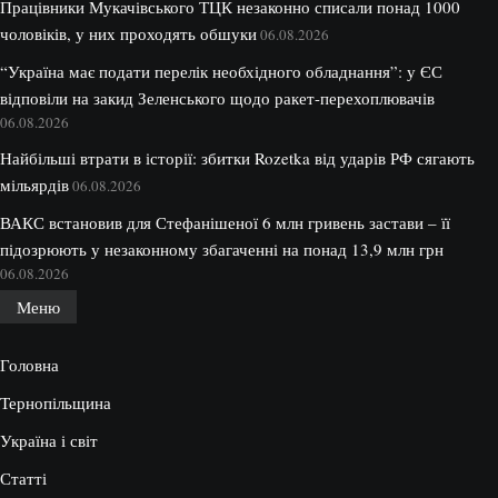
Працівники Мукачівського ТЦК незаконно списали понад 1000
чоловіків, у них проходять обшуки
06.08.2026
“Україна має подати перелік необхідного обладнання”: у ЄС
відповіли на закид Зеленського щодо ракет-перехоплювачів
06.08.2026
Найбільші втрати в історії: збитки Rozetka від ударів РФ сягають
мільярдів
06.08.2026
ВАКС встановив для Стефанішеної 6 млн гривень застави – її
підозрюють у незаконному збагаченні на понад 13,9 млн грн
06.08.2026
Меню
Головна
Тернопільщина
Україна і світ
Статті