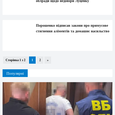
облради щодо недовіри Луценку
Порошенко підписав закони про примусове
стягнення аліментів та домашнє насильство
Сторінка 1 з 2
1
2
»
Популярні