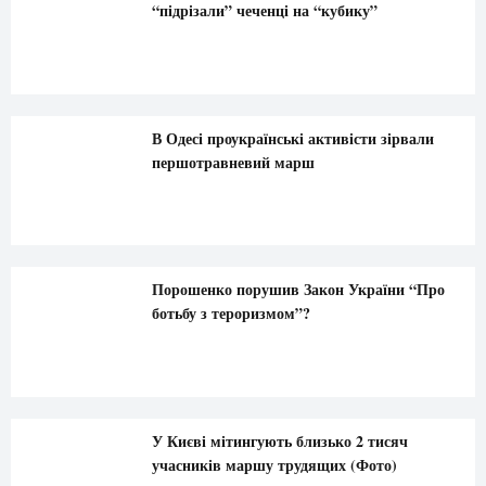
“підрізали” чеченці на “кубику”
В Одесі проукраїнські активісти зірвали
першотравневий марш
Порошенко порушив Закон України “Про
ботьбу з тероризмом”?
У Києві мітингують близько 2 тисяч
учасників маршу трудящих (Фото)