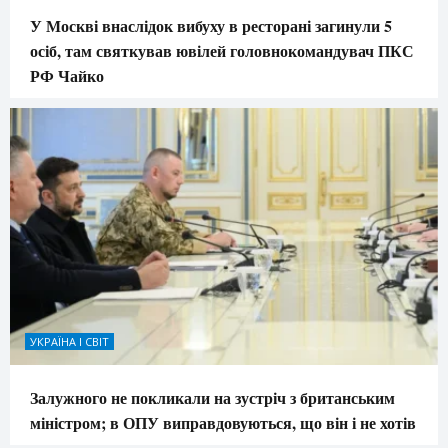
У Москві внаслідок вибуху в ресторані загинули 5
осіб, там святкував ювілей головнокомандувач ПКС
РФ Чайко
УКРАЇНА І СВІТ
Залужного не покликали на зустріч з британським
міністром; в ОПУ виправдовуються, що він і не хотів