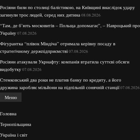
Росіяни били по столиці балістикою, на Київщині внаслідок удару
загинули троє людей, серед них дитина
08.08.2026
“Там, де б’ють московитів – Польща допомагає”, – Навроцький про
Україну
07.08.2026
Фігурантка “плівок Міндіча” отримала керівну посаду в
стратегічному держпідприємстві
07.08.2026
Росіяни атакували Укрнафту: компанія втратила суттєві обсяги
видобутку
07.08.2026
Стемковський два роки не платив банку по кредиту, а його
дружина заробляє мільйони на підпільній сонячній станції
07.08.2026
Меню
Головна
Тернопільщина
Україна і світ