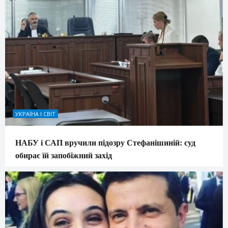
УКРАЇНА І СВІТ
НАБУ і САП вручили підозру Стефанішиній: суд
обирає їй запобіжний захід