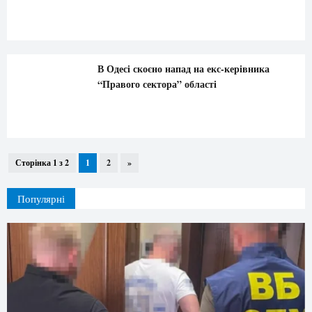
В Одесі скоєно напад на екс-керівника
“Правого сектора” області
Сторінка 1 з 2
1
2
»
Популярні