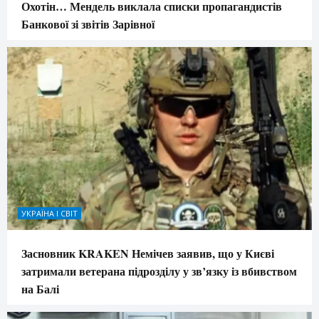
Охотін… Мендель виклала списки пропагандистів
Банкової зі звітів Зарівної
УКРАЇНА І СВІТ
Засновник KRAKEN Немічев заявив, що у Києві
затримали ветерана підрозділу у зв’язку із вбивством
на Балі