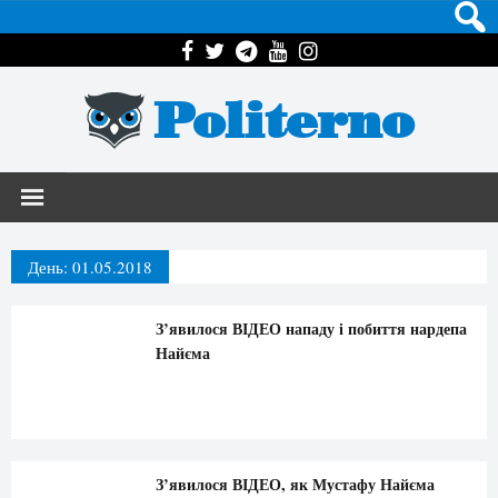
Politerno
День:
01.05.2018
З’явилося ВІДЕО нападу і побиття нардепа
Найєма
З’явилося ВІДЕО, як Мустафу Найєма