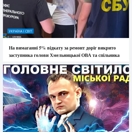
УКРАЇНА І СВІТ
На вимаганні 5% відкату за ремонт доріг викрито
заступника голови Хмельницької ОВА та спільника