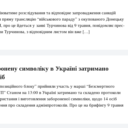
юватиме розслідування та відповідне запровадження санкцій
и пряму трансляцію “військового параду” з окупованого Донецьку
, про це йдеться у заяві Турчинова від 9 травня, повідомляє прес-
ми Турчинова, з відповідним листом він вже […]
ронену символіку в Україні затримано
іб
позиційного блоку” прийняли участь у марші “Безсмертного
П” Станом на 13:00 в Україні затримано та складено протоколи
ористання і виготовлення забороненої символіки, щодо 14 осіб
ння про складення адмінпротоколів. Про це на брифінгу 9 травня
 заступник міністра внутрішніх справ Сергій Яровий. “Щодо 10