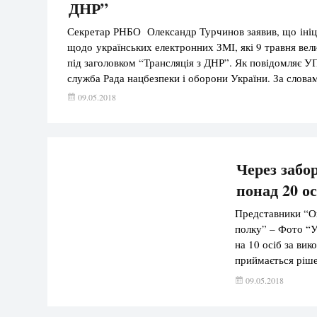
ДНР”
Секретар РНБО Олександр Турчинов заявив, що ініці
щодо українських електронних ЗМІ, які 9 травня вел
під заголовком “Трансляція з ДНР”. Як повідомляє УП
служба Рада нацбезпеки і оборони України. За слова
09.05.2018
Через забо
понад 20 ос
Представники “О
полку” – Фото “У
на 10 осіб за вик
приймається ріше
повідомив перший
09.05.2018
осіб […]