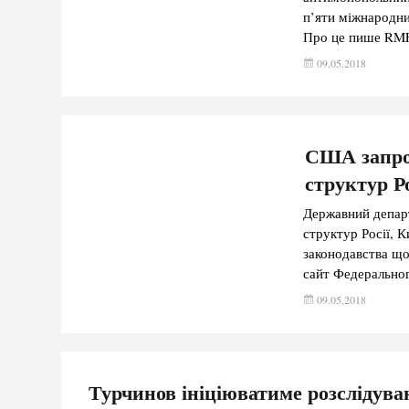
п’яти міжнародни
Про це пише RMF2
незаконному ство
09.05.2018
що в 2016 році “
США запро
структур Р
Державний депар
структур Росії, 
законодавства щ
сайт Федеральног
запроваджуються с
09.05.2018
підпадають оборо
[…]
Турчинов ініціюватиме розслідуванн