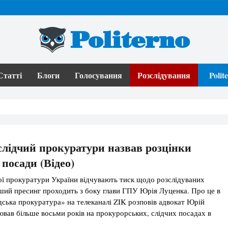
Politerno
Статті
Блоги
Голосування
Розслідування
Poli
лідчий прокуратури назвав розцінки
 посади (Відео)
ої прокуратури України відчувають тиск щодо розслідуваних
ший пресинг проходить з боку глави ГПУ Юрія Луценка. Про це в
ська прокуратура» на телеканалі ZIK розповів адвокат Юрій
ював більше восьми років на прокурорських, слідчих посадах в
ї області і Генпрокуратури. Остання моя посада – слідчий з