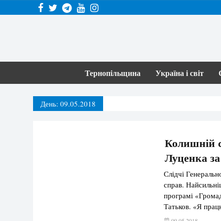
Тернопільщина
Україна і світ
День:
09.05.2018
Колишній с
Луценка за
Слідчі Генеральн
справ. Найсильні
програмі «Громад
Татьков. «Я прац
органах Донецько
09.05.2018