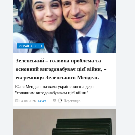
УКРАЇНА І СВІТ
Зеленський – головна проблема та
основний вигодонабувач цієї війни, –
ексречниця Зеленського Мендель
Юлія Мендель назвала українського лідера
"головним вигодонабувачем цієї війни".
04.08.2026
14:49
157
Переглядів