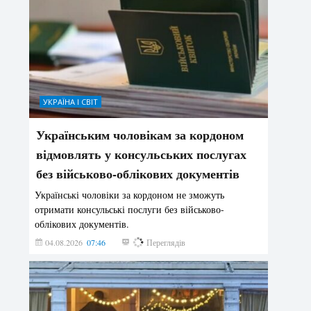
УКРАЇНА І СВІТ
Українським чоловікам за кордоном
відмовлять у консульських послугах
без військово-облікових документів
Українські чоловіки за кордоном не зможуть
отримати консульські послуги без військово-
облікових документів.
04.08.2026
07:46
147
Переглядів