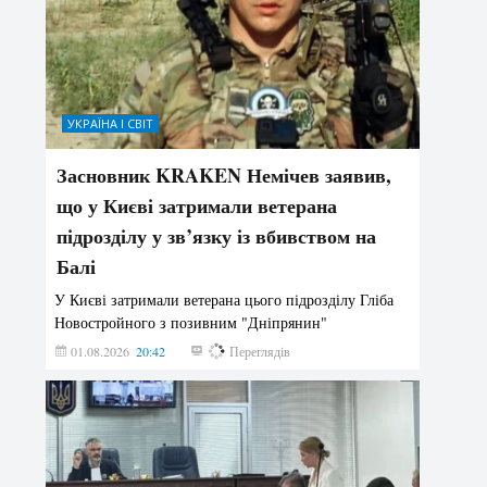
УКРАЇНА І СВІТ
Засновник KRAKEN Немічев заявив,
що у Києві затримали ветерана
підрозділу у зв’язку із вбивством на
Балі
У Києві затримали ветерана цього підрозділу Гліба
Новостройного з позивним "Дніпрянин"
01.08.2026
20:42
194
Переглядів