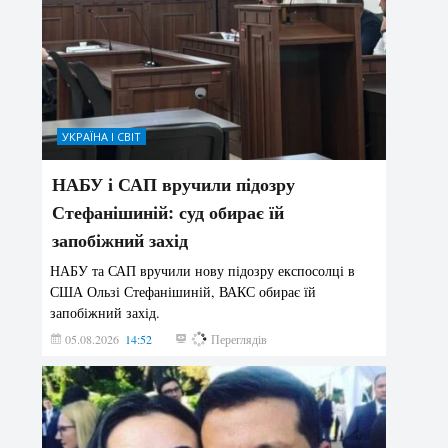
УКРАЇНА І СВІТ
НАБУ і САП вручили підозру
Стефанішиній: суд обирає їй
запобіжний захід
НАБУ та САП вручили нову підозру експосолці в
США Ользі Стефанішиній, ВАКС обирає їй
запобіжний захід.
05.08.2026
14:52
159
Переглядів