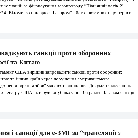
х компаній за фінансування газопроводу “Північний потік-2”.
4. Відомство підозрює “Газпром” і його іноземних партнерів в
ренні консорціуму в обхід польського законодавства. Нагадаємо,
Газпром” і його іноземні […]
ваджують санкції проти оборонних
осії та Китаю
тамент США вирішив запровадити санкції проти оборонних
Китаю та інших країн через порушення американського
одо непоширення зброї масового знищення. Документ внесено на
о реєстру США, але буде опубліковано 10 травня. Загалом санкції
тосовно 28 осіб і структур, окрім російських під санкції
нні структури Ірану, Північної Кореї, Китаю, а також компанії
я і санкції для е-ЗМІ за “трансляції з