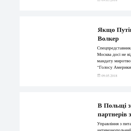
особливо важлив
Якщо Путін
Волкер
Спецпредставник
Москва досі не в
мандату миротвор
“Голосу Америки”
спеціального пр
09.05.2018
переговорів Курт
В Польщі з
партнерів з
Управління з пит
антимонопольний 