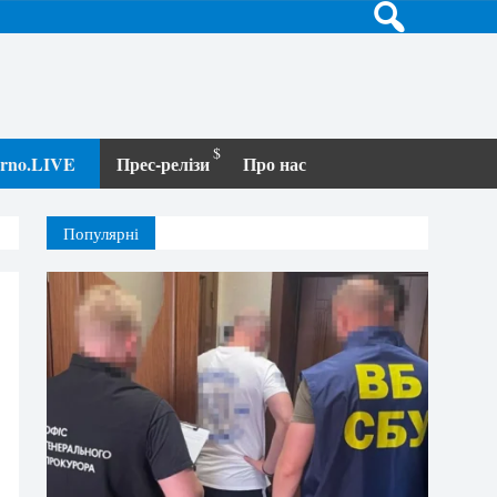
terno.LIVE
Прес-релізи
Про нас
Популярні