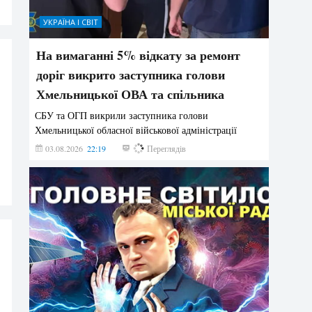
УКРАЇНА І СВІТ
На вимаганні 5% відкату за ремонт
доріг викрито заступника голови
Хмельницької ОВА та спільника
СБУ та ОГП викрили заступника голови
Хмельницької обласної військової адміністрації
03.08.2026
22:19
873
Переглядів