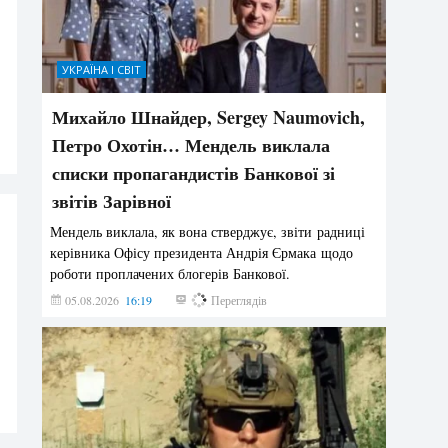
УКРАЇНА І СВІТ
Михайло Шнайдер, Sergey Naumovich,
Петро Охотін… Мендель виклала
списки пропагандистів Банкової зі
звітів Зарівної
Мендель виклала, як вона стверджує, звіти радниці
керівника Офісу президента Андрія Єрмака щодо
роботи проплачених блогерів Банкової.
05.08.2026
16:19
228
Переглядів