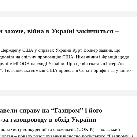
их справ […]
 захоче, війна в Україні закінчиться –
 Держдепу США у справах України Курт Волкер заявив, що
ідповіла на спільну пропозицію США, Німеччини і Франції щодо
чої місії ООН на сході України. Про це він сказав в інтерв’ю
. Гельсінкська комісія США провела в Сенаті брифінг за участю
едставника Державного департаменту США щодо українських
а […]
авели справу на “Газпром” і його
-за газопроводу в обхід України
ань захисту конкуренції та споживачів (UOKiK) – польський
орган – почало розслідування відносно російського “Газпрому” і