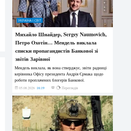
УКРАЇНА І СВІТ
Михайло Шнайдер, Sergey Naumovich,
Петро Охотін… Мендель виклала
списки пропагандистів Банкової зі
звітів Зарівної
Мендель виклала, як вона стверджує, звіти радниці
керівника Офісу президента Андрія Єрмака щодо
роботи проплачених блогерів Банкової.
05.08.2026
16:19
222
Переглядів