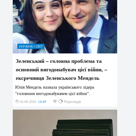
УКРАЇНА І СВІТ
Зеленський – головна проблема та
основний вигодонабувач цієї війни, –
ексречниця Зеленського Мендель
Юлія Мендель назвала українського лідера
"головним вигодонабувачем цієї війни".
04.08.2026
14:49
149
Переглядів