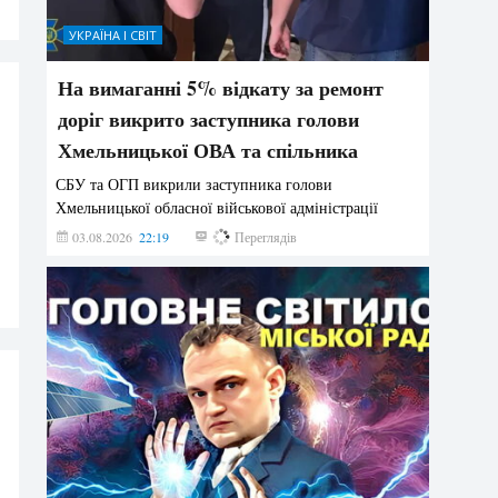
УКРАЇНА І СВІТ
На вимаганні 5% відкату за ремонт
доріг викрито заступника голови
Хмельницької ОВА та спільника
СБУ та ОГП викрили заступника голови
Хмельницької обласної військової адміністрації
03.08.2026
22:19
866
Переглядів