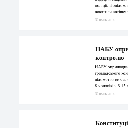
поліції. Повідом
викотили автівку 
джерела з оточенн
06.06.2018
НАБУ опри
контролю
НАБУ оприлюднило
громадського кон
відомство виклал
8 чоловіків. З 1
Романюков), решт
06.06.2018
представники […
Конституці