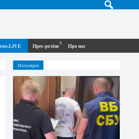
terno.LIVE
Прес-релізи
Про нас
Популярні