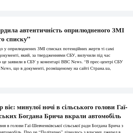
рдила автентичність оприлюдненого ЗМІ
о списку”
о у оприлюднених ЗМІ списках потенційних жертв ті самі
 документі, який, за твердженнями СБУ, вилучили під час
о це заявили в СБУ у коментарі ВВС News. “В прес-центрі СБУ
News, що в документі, розміщеному на сайті Страна.ua,
 прізвища, що і в списку, який […]
р віє: минулої ночі в сільського голови Гаї-
ьких Богдана Брича вкрали автомобіль
рвня в голови Гаї-Шевченківської сільської ради Богдана Брича з
 автомобіль. Про це “Політерно” дізналось з власних джерел в