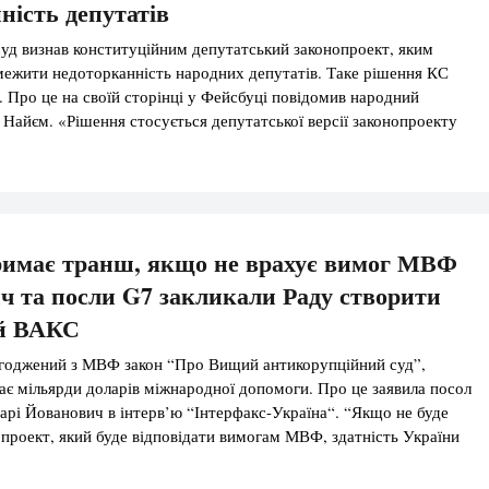
ність депутатів
уд визнав конституційним депутатський законопроект, яким
ежити недоторканність народних депутатів. Таке рішення КС
. Про це на своїй сторінці у Фейсбуці повідомив народний
Найєм. «Рішення стосується депутатської версії законопроекту
онувалося обмежити недоторканність уже зараз, на цій сесії
титуційний суд також планує розглянути президентський
203, яким […]
римає транш, якщо не врахує вимог МВФ
ч та посли G7 закликали Раду створити
й ВАКС
годжений з МВФ закон “Про Вищий антикорупційний суд”,
ає мільярди доларів міжнародної допомоги. Про це заявила посол
рі Йованович в інтерв’ю “Інтерфакс-Україна“. “Якщо не буде
проект, який буде відповідати вимогам МВФ, здатність України
цією буде підірвана, Україна не отримає мільярди доларів
іка дестабілізується. Вчинити […]