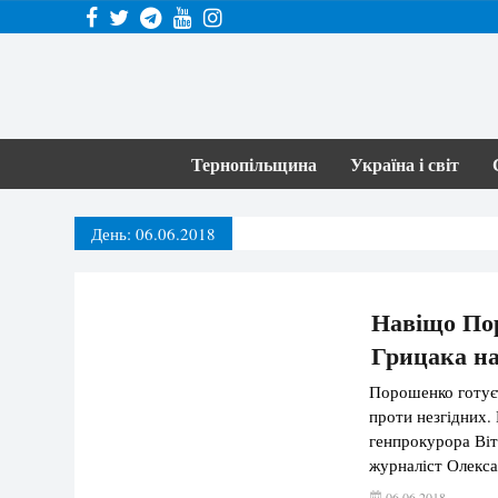
Тернопільщина
Україна і світ
День:
06.06.2018
Навіщо По
Грицака на
Порошенко готуєт
проти незгідних. 
генпрокурора Віт
журналіст Олекса
ще з часів робот
06.06.2018