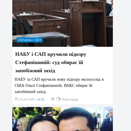
УКРАЇНА І СВІТ
НАБУ і САП вручили підозру
Стефанішиній: суд обирає їй
запобіжний захід
НАБУ та САП вручили нову підозру експосолці в
США Ользі Стефанішиній, ВАКС обирає їй
запобіжний захід.
05.08.2026
14:52
157
Переглядів