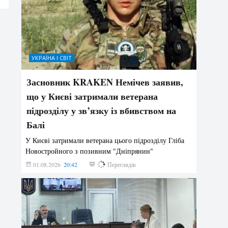
УКРАЇНА І СВІТ
Засновник KRAKEN Немічев заявив,
що у Києві затримали ветерана
підрозділу у зв’язку із вбивством на
Балі
У Києві затримали ветерана цього підрозділу Гліба
Новостройного з позивним "Дніпрянин"
01.08.2026
20:42
192
Переглядів