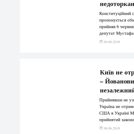
недоторкан
Конституційний с
пропонується обм
прийняв 6 червня
депутат Мустафа 
№6773, яким проп
06.06.2018
парламенту. Конс
законопроект №7
Київ не от
– Йованови
незалежни
Прийнявши не уз
Україна не отрим
США в Україні Ма
прийнятий законо
боротися з коруп
06.06.2018
допомоги, економ