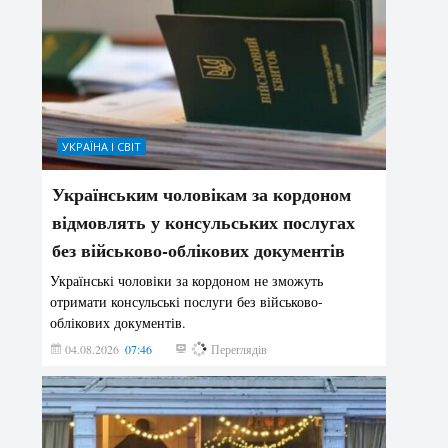
УКРАЇНА І СВІТ
Українським чоловікам за кордоном
відмовлять у консульських послугах
без військово-облікових документів
Українські чоловіки за кордоном не зможуть
отримати консульські послуги без військово-
облікових документів.
04.08.2026
07:46
141
Переглядів