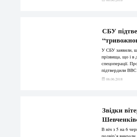
СБУ підтве
“тривожног
У СБУ заявили, щ
прізвища, що і в
спецоперації. Пр
підтвердили ВВС 
фігурують ті самі
06.06.2018
Звідки віте
Шевченківс
В ніч з 5 на 6 че
подвір’я викрали