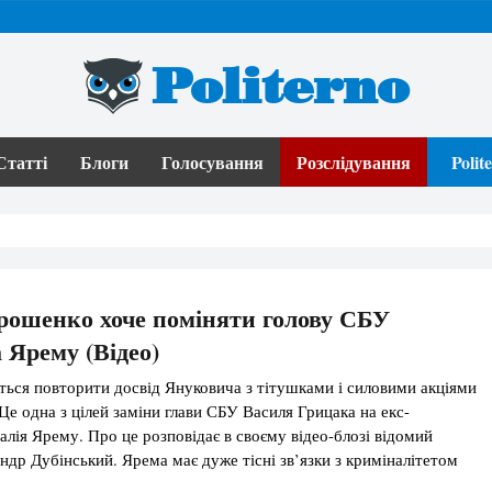
Politerno
Статті
Блоги
Голосування
Розслідування
Poli
рошенко хоче поміняти голову СБУ
 Ярему (Відео)
ься повторити досвід Януковича з тітушками і силовими акціями
Це одна з цілей заміни глави СБУ Василя Грицака на екс-
алія Ярему. Про це розповідає в своєму відео-блозі відомий
ндр Дубінський. Ярема має дуже тісні зв’язки з криміналітетом
и в київському УБОЗі разом з главою держохорони Гелетеєм і […]