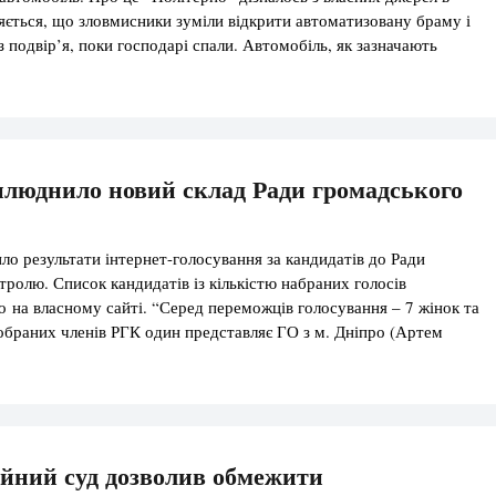
ляється, що зловмисники зуміли відкрити автоматизовану браму і
з подвір’я, поки господарі спали. Автомобіль, як зазначають
я відомого активіста і голови села, не з […]
люднило новий склад Ради громадського
 результати інтернет-голосування за кандидатів до Ради
тролю. Список кандидатів із кількістю набраних голосів
о на власному сайті. “Серед переможців голосування – 7 жінок та
5 обраних членів РГК один представляє ГО з м. Дніпро (Артем
а — з м. Київ”, – йдеться в повідомленні Бюро. До РГК увійшли
]
йний суд дозволив обмежити