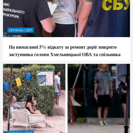
УКРАЇНА І СВІТ
На вимаганні 5% відкату за ремонт доріг викрито
заступника голови Хмельницької ОВА та спільника