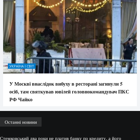
УКРАЇНА І СВІТ
У Москві внаслідок вибуху в ресторані загинули 5
осіб, там святкував ювілей головнокомандувач ПКС
РФ Чайко
Останні новини
Стемковський два роки не платив банку по кредиту, а його