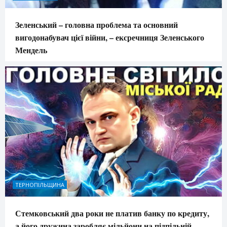
Зеленський – головна проблема та основний
вигодонабувач цієї війни, – ексречниця Зеленського
Мендель
ТЕРНОПІЛЬЩИНА
Стемковський два роки не платив банку по кредиту,
а його дружина заробляє мільйони на підпільній