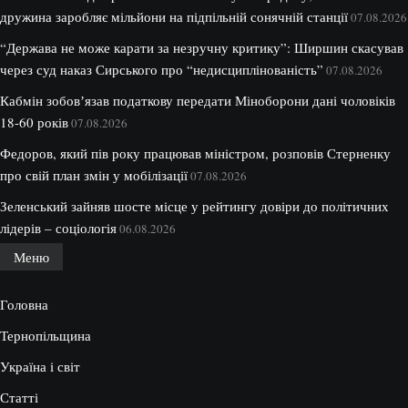
дружина заробляє мільйони на підпільній сонячній станції
07.08.2026
“Держава не може карати за незручну критику”: Ширшин скасував
через суд наказ Сирського про “недисциплінованість”
07.08.2026
Кабмін зобовʼязав податкову передати Міноборони дані чоловіків
18-60 років
07.08.2026
Федоров, який пів року працював міністром, розповів Стерненку
про свій план змін у мобілізації
07.08.2026
Зеленський зайняв шосте місце у рейтингу довіри до політичних
лідерів – соціологія
06.08.2026
Меню
Головна
Тернопільщина
Україна і світ
Статті