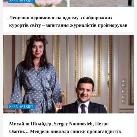
УКРАЇНА І СВІТ
Лещенко відпочиває на одному з найдорожчих
курортів світу – запитання журналістів проігнорував
УКРАЇНА І СВІТ
Михайло Шнайдер, Sergey Naumovich, Петро
Охотін… Мендель виклала списки пропагандистів