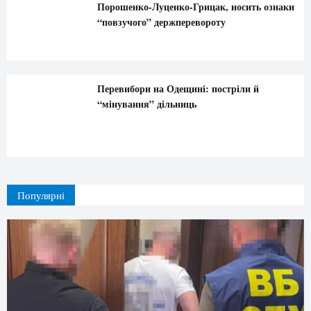
Порошенко-Луценко-Грицак, носить ознаки
“повзучого” держперевороту
Перевибори на Одещині: постріли й
“мінування” дільниць
Популярні