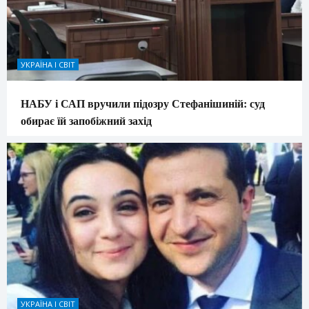
УКРАЇНА І СВІТ
НАБУ і САП вручили підозру Стефанішиній: суд
обирає їй запобіжний захід
УКРАЇНА І СВІТ