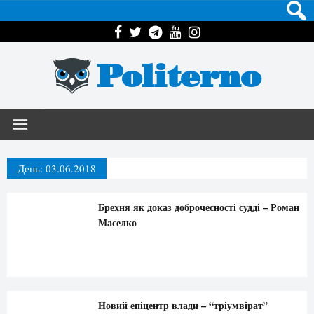
Politerno
День:
03.06.2018
Брехня як доказ доброчесності судді – Роман
Маселко
Новий епіцентр влади – “тріумвірат”