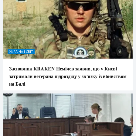
УКРАЇНА І СВІТ
Засновник KRAKEN Немічев заявив, що у Києві
затримали ветерана підрозділу у зв’язку із вбивством
на Балі