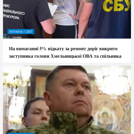
УКРАЇНА І СВІТ
На вимаганні 5% відкату за ремонт доріг викрито
заступника голови Хмельницької ОВА та спільника