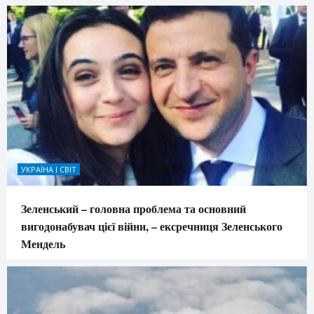
УКРАЇНА І СВІТ
Зеленський – головна проблема та основний
вигодонабувач цієї війни, – ексречниця Зеленського
Мендель