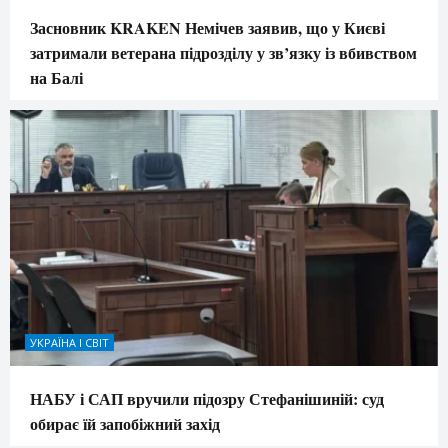
Засновник KRAKEN Немічев заявив, що у Києві
затримали ветерана підрозділу у зв’язку із вбивством
на Балі
УКРАЇНА І СВІТ
НАБУ і САП вручили підозру Стефанішиній: суд
обирає їй запобіжний захід