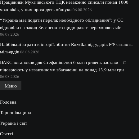
Працівники Мукачівського ТЦК незаконно списали понад 1000
чоловіків, у них проходять обшуки
06.08.2026
“Україна має подати перелік необхідного обладнання”: у ЄС
відповіли на закид Зеленського щодо ракет-перехоплювачів
06.08.2026
Найбільші втрати в історії: збитки Rozetka від ударів РФ сягають
мільярдів
06.08.2026
ВАКС встановив для Стефанішеної 6 млн гривень застави – її
підозрюють у незаконному збагаченні на понад 13,9 млн грн
06.08.2026
Меню
Головна
Тернопільщина
Україна і світ
Статті