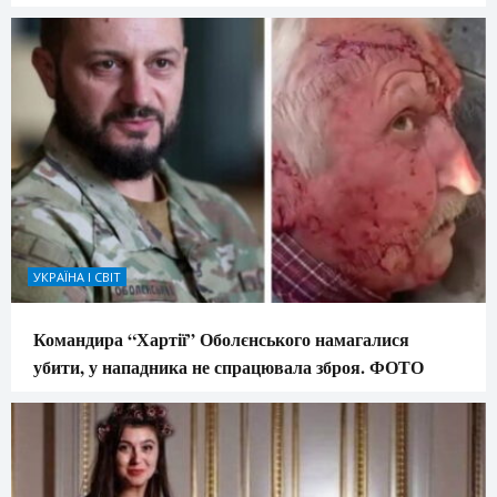
УКРАЇНА І СВІТ
Командира “Хартії” Оболєнського намагалися
убити, у нападника не спрацювала зброя. ФОТО