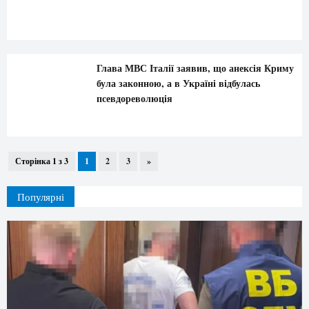
Глава МВС Італії заявив, що анексія Криму
була законною, а в Україні відбулась
псевдореволюція
Сторінка 1 з 3
1
2
3
»
Популярні