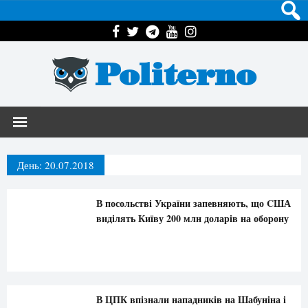
Politerno
День:
20.07.2018
В посольстві України запевняють, що CША
виділять Київу 200 млн доларів на оборону
В ЦПК впізнали нападників на Шабуніна і