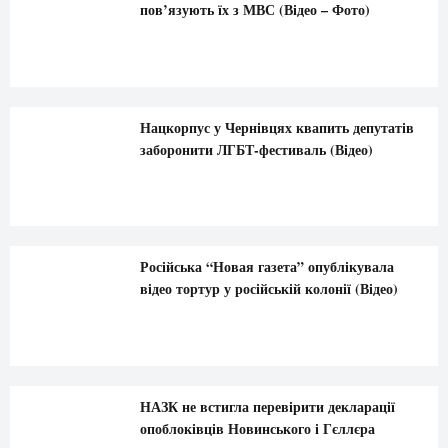
пов’язують їх з МВС (Відео – Фото)
Нацкорпус у Чернівцях квапить депутатів
заборонити ЛГБТ-фестиваль (Відео)
Російська “Новая газета” опублікувала
відео тортур у російській колонії (Відео)
НАЗК не встигла перевірити декларації
опоблоківців Новинського і Гєллєра