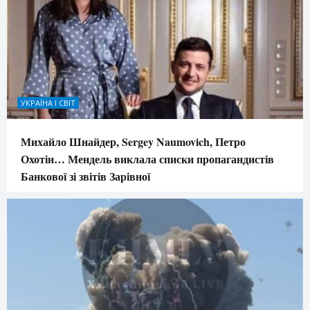
УКРАЇНА І СВІТ
Михайло Шнайдер, Sergey Naumovich, Петро
Охотін… Мендель виклала списки пропагандистів
Банкової зі звітів Зарівної