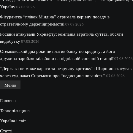
Україну
07.08.2026
Фігурантка “плівок Міндіча” отримала керівну посаду в
стратегічному держпідприємстві
07.08.2026
Росіяни атакували Укрнафту: компанія втратила суттєві обсяги
видобутку
07.08.2026
Стемковський два роки не платив банку по кредиту, а його
дружина заробляє мільйони на підпільній сонячній станції
07.08.2026
“Держава не може карати за незручну критику”: Ширшин скасував
через суд наказ Сирського про “недисциплінованість”
07.08.2026
Меню
Головна
Тернопільщина
Україна і світ
Статті