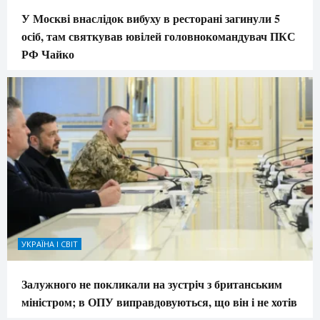
У Москві внаслідок вибуху в ресторані загинули 5
осіб, там святкував ювілей головнокомандувач ПКС
РФ Чайко
УКРАЇНА І СВІТ
Залужного не покликали на зустріч з британським
міністром; в ОПУ виправдовуються, що він і не хотів