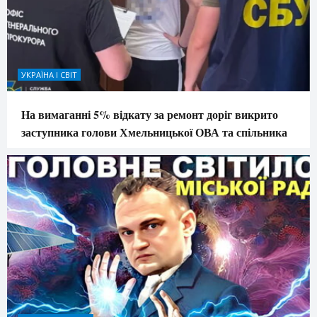
УКРАЇНА І СВІТ
На вимаганні 5% відкату за ремонт доріг викрито
заступника голови Хмельницької ОВА та спільника