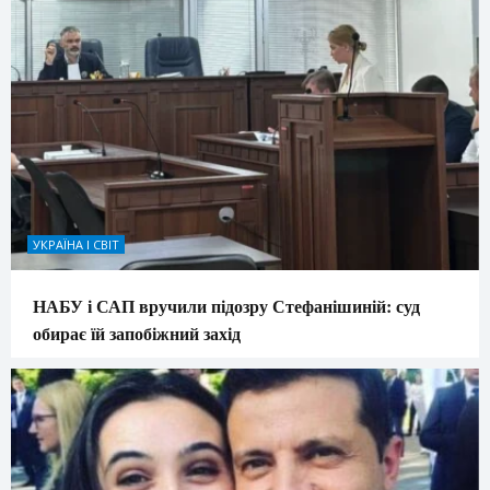
УКРАЇНА І СВІТ
НАБУ і САП вручили підозру Стефанішиній: суд
обирає їй запобіжний захід