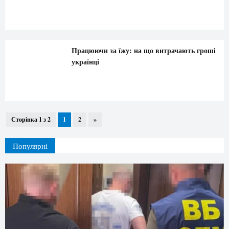
Працюючи за їжу: на що витрачають гроші
українці
Сторінка 1 з 2
1
2
»
Популярні