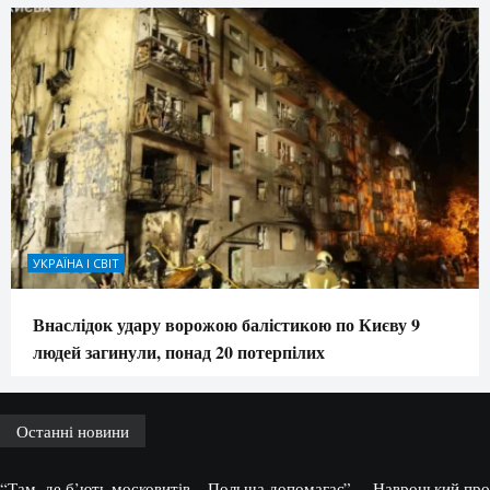
УКРАЇНА І СВІТ
Внаслідок удару ворожою балістикою по Києву 9
людей загинули, понад 20 потерпілих
Останні новини
“Там, де б’ють московитів – Польща допомагає”, – Навроцький про