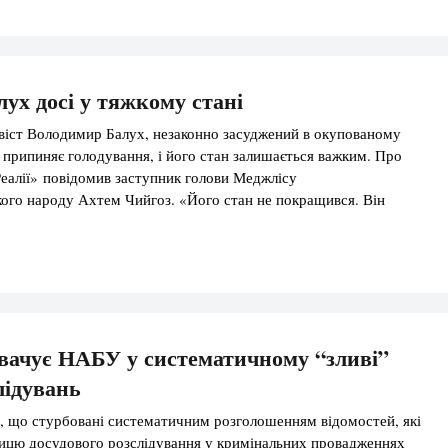
 знімальної групи підтвердили […]
лух досі у тяжкому стані
віст Володимир Балух, незаконно засуджений в окупованому
 припиняє голодування, і його стан залишається важким. Про
еалії» повідомив заступник голови Меджлісу
ого народу Ахтем Чийгоз. «Його стан не покращився. Він
жким. Він, як сам каже, «перебуває в колії», в яку зайшов
зав Чийгоз. Як повідомлялося, 5 липня підконтрольний […]
вачує НАБУ у систематичному “зливі”
лідувань
, що стурбовані систематичним розголошенням відомостей, які
ицю досудового розслідування у кримінальних провадженнях