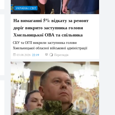
УКРАЇНА І СВІТ
На вимаганні 5% відкату за ремонт
доріг викрито заступника голови
Хмельницької ОВА та спільника
СБУ та ОГП викрили заступника голови
Хмельницької обласної військової адміністрації
03.08.2026
22:19
835
Переглядів