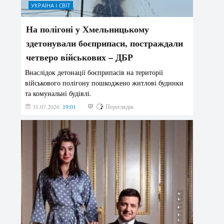
УКРАЇНА І СВІТ
На полігоні у Хмельницькому
здетонували боєприпаси, постраждали
четверо військових – ДБР
Внаслідок детонації боєприпасів на території
військового полігону пошкоджено житлові будинки
та комунальні будівлі.
31.07.2026
19:01
178
Переглядів