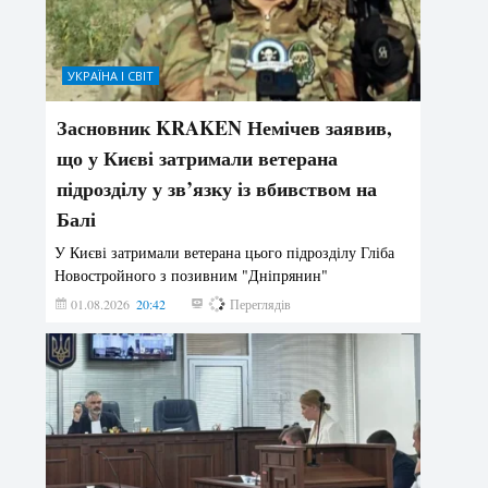
УКРАЇНА І СВІТ
Засновник KRAKEN Немічев заявив,
що у Києві затримали ветерана
підрозділу у зв’язку із вбивством на
Балі
У Києві затримали ветерана цього підрозділу Гліба
Новостройного з позивним "Дніпрянин"
01.08.2026
20:42
169
Переглядів