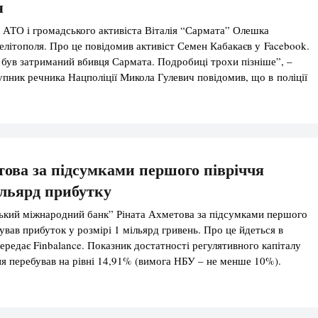
я
АТО і громадського активіста Віталія “Сармата” Олешка
елітополя. Про це повідомив активіст Семен Кабакаєв у Facebook.
 був затриманий вбивця Сармата. Подробиці трохи пізніше”, –
тупник речника Нацполіції Микола Гулевич повідомив, що в поліції
ревіряють. Проте згодом радник начальника Головного
ліції в Одеській області Руслан Форостяк інформацію підтвердив.
ова за підсумками першого півріччя
льярд прибутку
ький міжнародний банк” Ріната Ахметова за підсумками першого
ував прибуток у розмірі 1 мільярд гривень. Про це йдеться в
передає Finbalance. Показник достатності регулятивного капіталу
 перебував на рівні 14,91% (вимога НБУ – не менше 10%).
ітності “ТАСкомбанку” Сергія Тігіпка, за першу половину року він