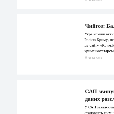
джерел, загибель
Чийгоз: Ба
Український акти
Росією Криму, не
це сайту «Крим.Р
кримськотатарськ
продовжує бути ва
31.07.2018
спочатку», – ска
САП звину
даних розс
У САП заявляють
становлять таємн