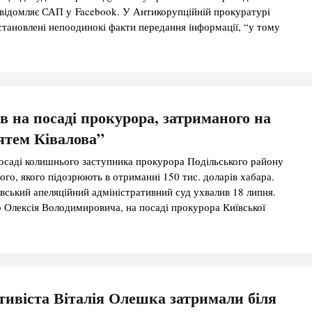
відомляє САП у Facebook. У Антикорупційній прокуратурі
становлені непоодинокі факти передання інформації, “у тому
х документів працівниками НАБУ третім особам”. “Зокрема,
х депутатів України, у засобах масової інформації та соціальних
в на посаді прокурора, затриманого на
зятем Ківалова”
осаді колишнього заступника прокурора Подільського району
ого, якого підозрюють в отриманні 150 тис. доларів хабара.
вський апеляційний адміністративний суд ухвалив 18 липня.
 Олексія Володимировича, на посаді прокурора Київської
тури № 7”, – йдеться у вироку. Суд погодився визнати
скасувати наказ про звільнення Білого та позбавлення […]
ивіста Віталія Олешка затримали біля