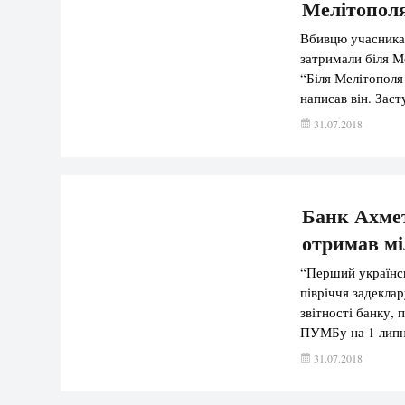
Мелітопол
Вбивцю учасника 
затримали біля М
“Біля Мелітополя
написав він. Зас
цю інформацію пе
31.07.2018
управління Нацпо
Він зазначив, […]
Банк Ахмет
отримав мі
“Перший українс
півріччя задеклар
звітності банку, 
ПУМБу на 1 липня
Відповідно до зв
31.07.2018
отримав […]