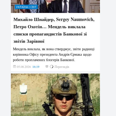
УКРАЇНА І СВІТ
Михайло Шнайдер, Sergey Naumovich,
Петро Охотін… Мендель виклала
списки пропагандистів Банкової зі
звітів Зарівної
Мендель виклала, як вона стверджує, звіти радниці
керівника Офісу президента Андрія Єрмака щодо
роботи проплачених блогерів Банкової.
05.08.2026
16:19
172
Переглядів