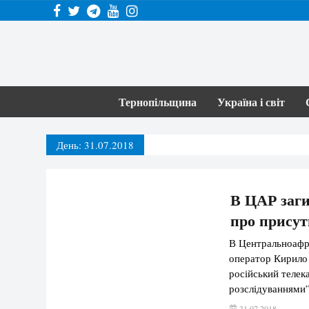
Тернопільщина
Україна і світ
День:
31.07.2018
В ЦАР заги
про присут
В Центральноафри
оператор Кирило 
російський телек
розслідуваннями
“Вагнер” – це був
31.07.2018