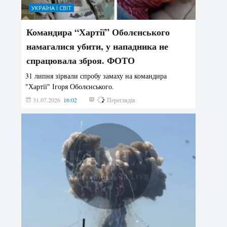
УКРАЇНА І СВІТ
Командира “Хартії” Оболєнського
намагалися убити, у нападника не
спрацювала зброя. ФОТО
31 липня зірвали спробу замаху на командира
"Хартії" Ігоря Оболєнського.
31.07.2026
16:02
185
Переглядів