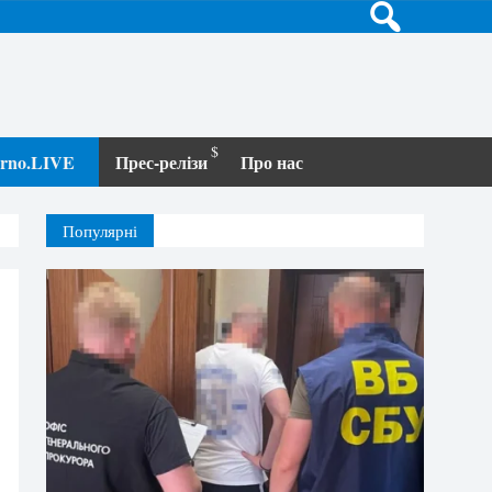
terno.LIVE
Прес-релізи
Про нас
Популярні