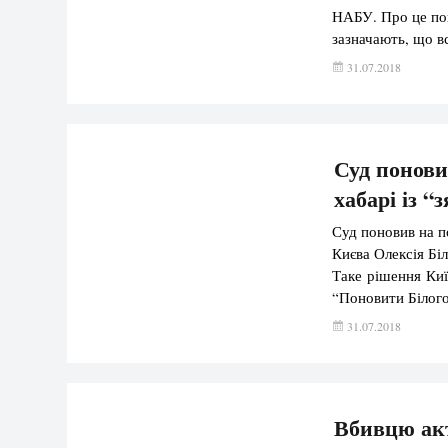
НАБУ. Про це по
зазначають, що в
числі і службови
31.07.2018
одним із народни
мережах […]
Суд понови
хабарі із “
Суд поновив на п
Києва Олексія Біл
Таке рішення Киї
“Поновити Білого
місцевої прокура
31.07.2018
протиправним та 
Вбивцю акт