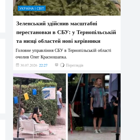
УКРАЇНА І СВІТ
Зеленський здійснив масштабні
перестановки в СБУ: у Тернопільській
та низці областей нові керівники
Головне управління СБУ в Тернопільській області
очолив Олег Красношапка.
30.07.2026
22:27
626
Переглядів