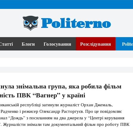
Politerno
Статті
Блоги
Голосування
Розслідування
Poli
нула знімальна група, яка робила фільм
ність ПВК “Вагнер” у країні
канській республіці загинули журналіст Орхан Джемаль,
Радченко і режисер Олександр Расторгуєв. Про це повідомляє
анал “Дождь” з посиланням на два джерела у “Центрі керування
”. Журналісти знімали там документальний фільм про роботу ПВК
 спільний проект “ЦУР” і Расторгуєва. За словами одного із