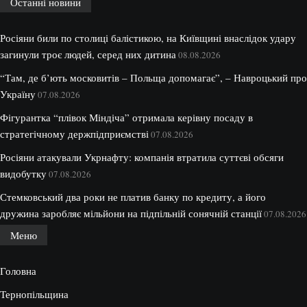
Останні новини
Росіяни били по столиці балістикою, на Київщині внаслідок удару
загинули троє людей, серед них дитина
08.08.2026
“Там, де б’ють московитів – Польща допомагає”, – Навроцький про
Україну
07.08.2026
Фігурантка “плівок Міндіча” отримала керівну посаду в
стратегічному держпідприємстві
07.08.2026
Росіяни атакували Укрнафту: компанія втратила суттєві обсяги
видобутку
07.08.2026
Стемковський два роки не платив банку по кредиту, а його
дружина заробляє мільйони на підпільній сонячній станції
07.08.2026
Меню
Головна
Тернопільщина