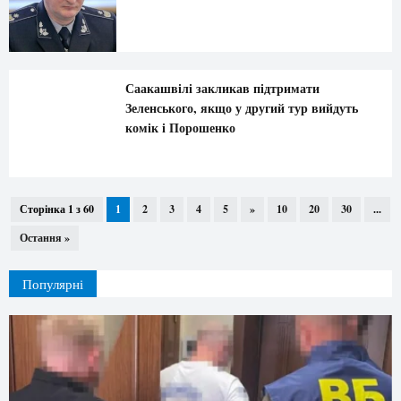
Саакашвілі закликав підтримати
Зеленського, якщо у другий тур вийдуть
комік і Порошенко
Сторінка 1 з 60
1
2
3
4
5
»
10
20
30
...
Остання »
Популярні