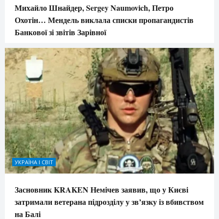
Михайло Шнайдер, Sergey Naumovich, Петро
Охотін… Мендель виклала списки пропагандистів
Банкової зі звітів Зарівної
УКРАЇНА І СВІТ
Засновник KRAKEN Немічев заявив, що у Києві
затримали ветерана підрозділу у зв’язку із вбивством
на Балі