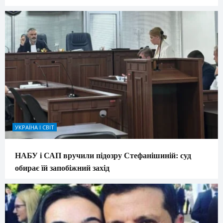
УКРАЇНА І СВІТ
НАБУ і САП вручили підозру Стефанішиній: суд
обирає їй запобіжний захід