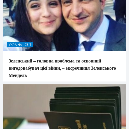
УКРАЇНА І СВІТ
Зеленський – головна проблема та основний
вигодонабувач цієї війни, – ексречниця Зеленського
Мендель