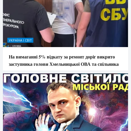
УКРАЇНА І СВІТ
На вимаганні 5% відкату за ремонт доріг викрито
заступника голови Хмельницької ОВА та спільника