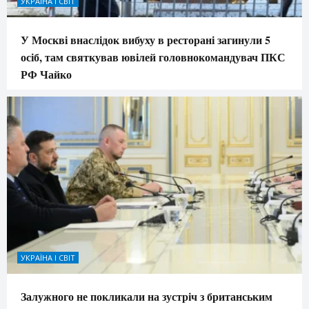
УКРАЇНА І СВІТ
У Москві внаслідок вибуху в ресторані загинули 5
осіб, там святкував ювілей головнокомандувач ПКС
РФ Чайко
УКРАЇНА І СВІТ
Залужного не покликали на зустріч з британським