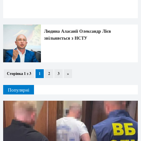
Людина Аласанії Олександр Лієв
звільняється з НСТУ
Сторінка 1 з 3
1
2
3
»
Популярні