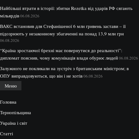
Найбільші втрати в історії: збитки Rozetka від ударів РФ сягають
мільярдів
06.08.2026
ВАКС встановив для Стефанішеної 6 млн гривень застави – її
підозрюють у незаконному збагаченні на понад 13,9 млн грн
06.08.2026
“Країна зростаючої брехні має повернутися до реальності”:
дипломат пояснив, чому комунікація влади обурює людей
06.08.2026
Залужного не покликали на зустріч з британським міністром; в
ОПУ виправдовуються, що він і не хотів
06.08.2026
Меню
Головна
Тернопільщина
Україна і світ
Статті