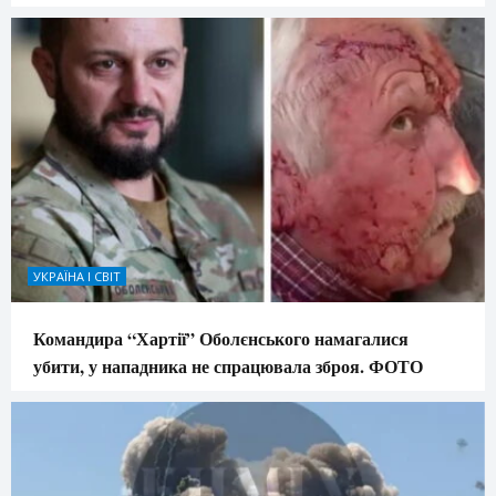
УКРАЇНА І СВІТ
Командира “Хартії” Оболєнського намагалися
убити, у нападника не спрацювала зброя. ФОТО