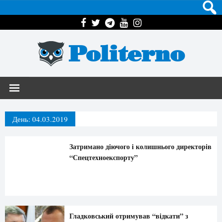
Politerno
День:
04.03.2019
Затримано діючого і колишнього директорів
“Спецтехноекспорту”
Гладковський отримував “відкати” з