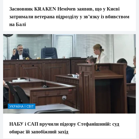
Засновник KRAKEN Немічев заявив, що у Києві
затримали ветерана підрозділу у зв’язку із вбивством
на Балі
УКРАЇНА І СВІТ
НАБУ і САП вручили підозру Стефанішиній: суд
обирає їй запобіжний захід