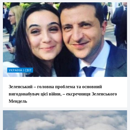
УКРАЇНА І СВІТ
Зеленський – головна проблема та основний
вигодонабувач цієї війни, – ексречниця Зеленського
Мендель