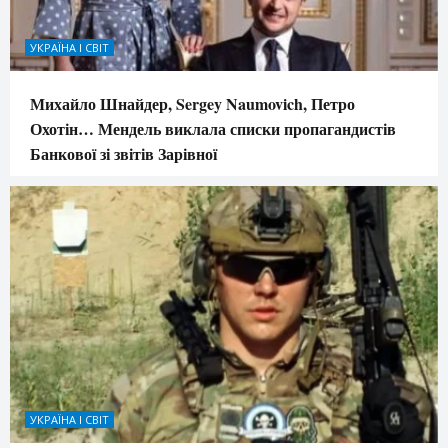
УКРАЇНА І СВІТ
Михайло Шнайдер, Sergey Naumovich, Петро
Охотін… Мендель виклала списки пропагандистів
Банкової зі звітів Зарівної
УКРАЇНА І СВІТ