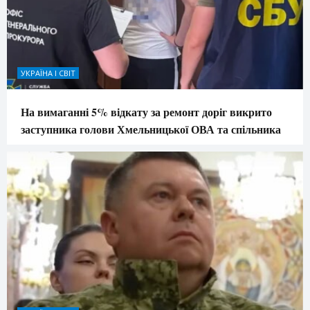
УКРАЇНА І СВІТ
На вимаганні 5% відкату за ремонт доріг викрито
заступника голови Хмельницької ОВА та спільника