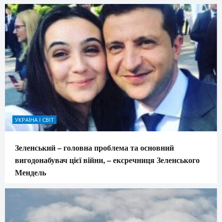
УКРАЇНА І СВІТ
Зеленський – головна проблема та основний
вигодонабувач цієї війни, – ексречниця Зеленського
Мендель