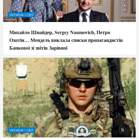
УКРАЇНА І СВІТ
Михайло Шнайдер, Sergey Naumovich, Петро
Охотін… Мендель виклала списки пропагандистів
Банкової зі звітів Зарівної
УКРАЇНА І СВІТ