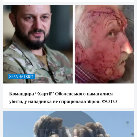
УКРАЇНА І СВІТ
Командира “Хартії” Оболєнського намагалися
убити, у нападника не спрацювала зброя. ФОТО