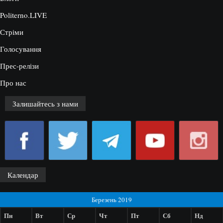
Politerno.LIVE
Стріми
Голосування
Прес-релізи
Про нас
Залишайтесь з нами
Календар
Березень 2019
Пн
Вт
Ср
Чт
Пт
Сб
Нд