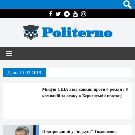
Politerno
День:
15.03.2019
Мінфін США ввів санкції проти 6 росіян і 8
компаній за атаку в Керченській протоці
Підозрюваний у “підкупі” Тимошенка