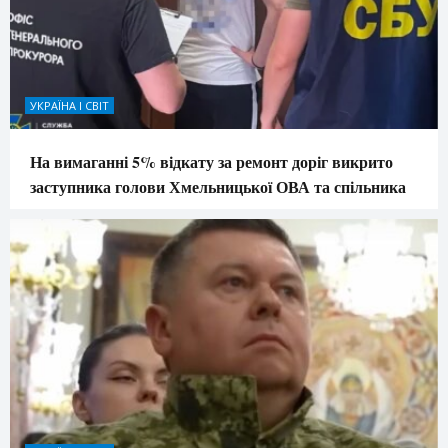
УКРАЇНА І СВІТ
На вимаганні 5% відкату за ремонт доріг викрито
заступника голови Хмельницької ОВА та спільника