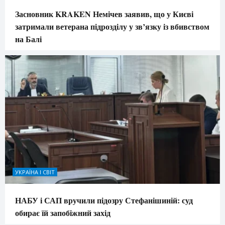
Засновник KRAKEN Немічев заявив, що у Києві
затримали ветерана підрозділу у зв’язку із вбивством
на Балі
УКРАЇНА І СВІТ
НАБУ і САП вручили підозру Стефанішиній: суд
обирає їй запобіжний захід