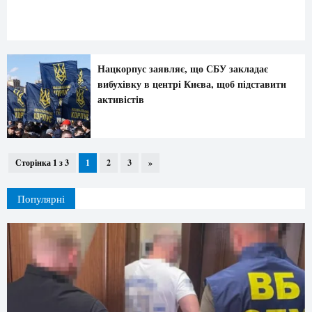
Нацкорпус заявляє, що СБУ закладає
вибухівку в центрі Києва, щоб підставити
активістів
Сторінка 1 з 3
1
2
3
»
Популярні