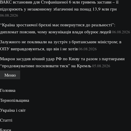
ВАКС встановив для Стефанішеної 6 млн гривень застави – її
підозрюють у незаконному збагаченні на понад 13,9 млн грн
06.08.2026
“Країна зростаючої брехні має повернутися до реальності”:
дипломат пояснив, чому комунікація влади обурює людей
06.08.2026
Залужного не покликали на зустріч з британським міністром; в
ОПУ виправдовуються, що він і не хотів
06.08.2026
Макрон засудив нічний удар РФ по Києву та разом з партнерами
“продовжуватиме посилювати тиск” на Кремль
05.08.2026
Меню
Головна
Тернопільщина
Україна і світ
Статті
Блоги