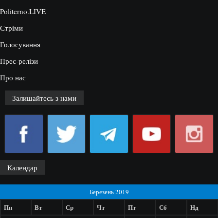
Politerno.LIVE
Стріми
Голосування
Прес-релізи
Про нас
Залишайтесь з нами
Календар
Березень 2019
Пн
Вт
Ср
Чт
Пт
Сб
Нд