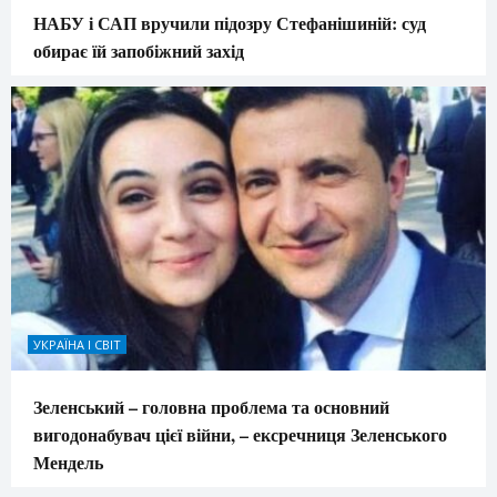
НАБУ і САП вручили підозру Стефанішиній: суд
обирає їй запобіжний захід
УКРАЇНА І СВІТ
Зеленський – головна проблема та основний
вигодонабувач цієї війни, – ексречниця Зеленського
Мендель