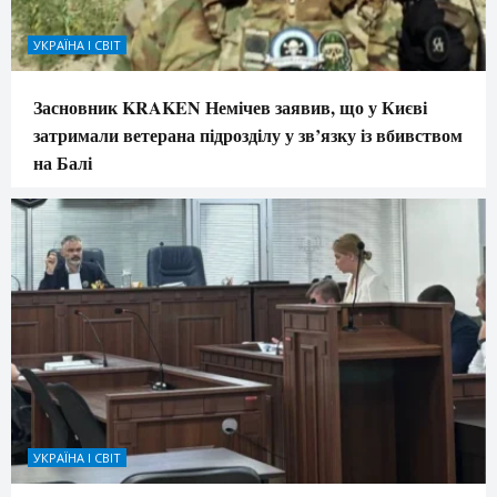
УКРАЇНА І СВІТ
Засновник KRAKEN Немічев заявив, що у Києві
затримали ветерана підрозділу у зв’язку із вбивством
на Балі
УКРАЇНА І СВІТ