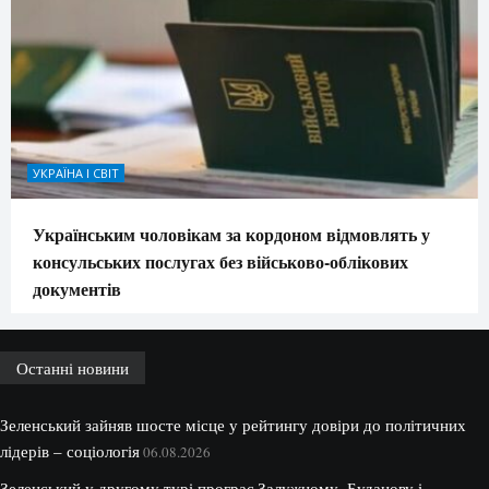
УКРАЇНА І СВІТ
Українським чоловікам за кордоном відмовлять у
консульських послугах без військово-облікових
документів
Останні новини
Зеленський зайняв шосте місце у рейтингу довіри до політичних
лідерів – соціологія
06.08.2026
Зеленський у другому турі програє Залужному, Буданову і