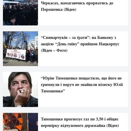
Черкасах, намагаючись прорватись до
Порошенка (Відео)
“Свинарчуків – за ґрати”: на Банкову з
акцією “День гніву” прийшов Нацкорпус
(Відео – Фото)
“Юрію Тимошенко пощастило, що його не
гримнули і поруч не знайшли візитку Юлії
Тимошенко”
Тимошенко прогнозує газ по 3,50 і обіцяє
перевірку відчуженого держмайна (Відео)