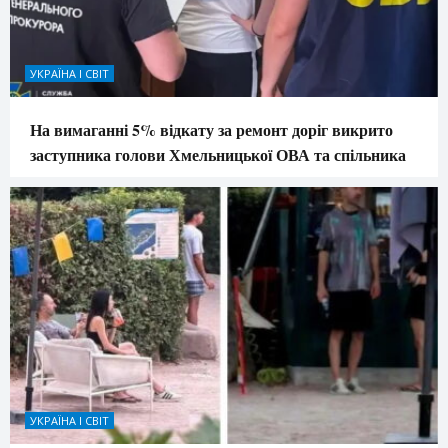
УКРАЇНА І СВІТ
На вимаганні 5% відкату за ремонт доріг викрито
заступника голови Хмельницької ОВА та спільника
УКРАЇНА І СВІТ