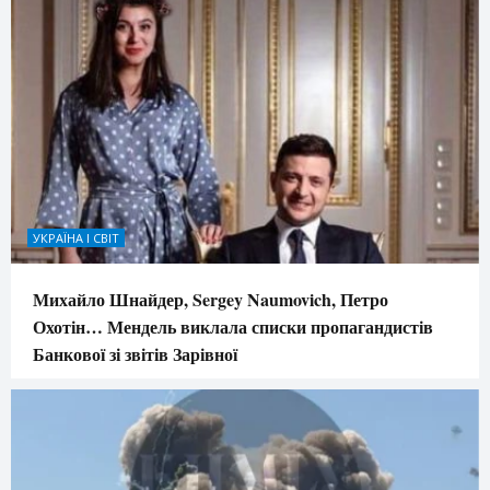
УКРАЇНА І СВІТ
Михайло Шнайдер, Sergey Naumovich, Петро
Охотін… Мендель виклала списки пропагандистів
Банкової зі звітів Зарівної