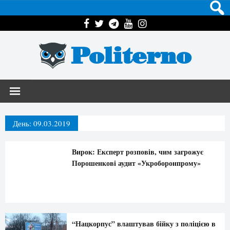
Politerno
День:
09.03.2019
Вирок: Експерт розповів, чим загрожує
Порошенкові аудит «Укроборонпрому»
“Нацкорпус” влаштував бійку з поліцією в