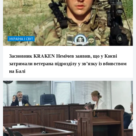
УКРАЇНА І СВІТ
Засновник KRAKEN Немічев заявив, що у Києві
затримали ветерана підрозділу у зв’язку із вбивством
на Балі