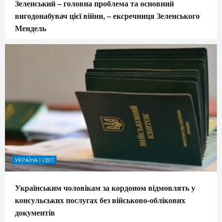
Зеленський – головна проблема та основний
вигодонабувач цієї війни, – ексречниця Зеленського
Мендель
УКРАЇНА І СВІТ
Українським чоловікам за кордоном відмовлять у
консульських послугах без військово-облікових
документів