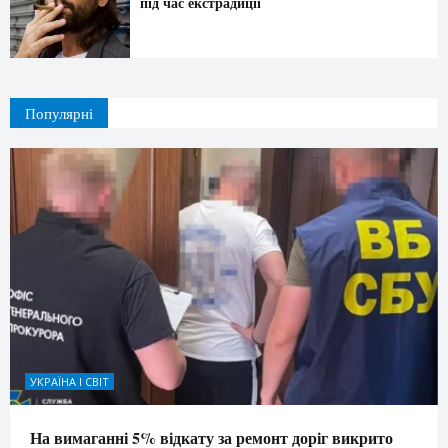
під час екстрадиції
Популярні
УКРАЇНА І СВІТ
На вимаганні 5% відкату за ремонт доріг викрито