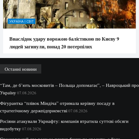
УКРАЇНА І СВІТ
Внаслідок удару ворожою балістикою по Києву 9
людей загинули, понад 20 потерпілих
Останні новини
“Там, де б’ють московитів – Польща допомагає”, – Навроцький про
Україну
07.08.2026
Фігурантка “плівок Міндіча” отримала керівну посаду в
стратегічному держпідприємстві
07.08.2026
Росіяни атакували Укрнафту: компанія втратила суттєві обсяги
видобутку
07.08.2026