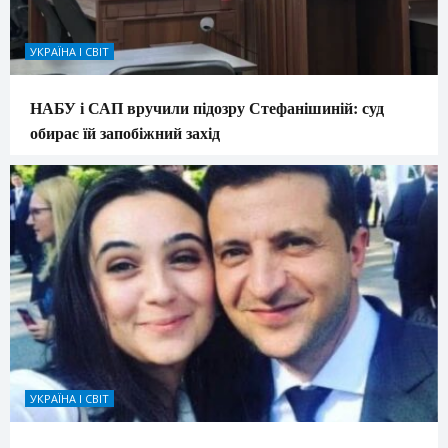
УКРАЇНА І СВІТ
НАБУ і САП вручили підозру Стефанішиній: суд
обирає їй запобіжний захід
УКРАЇНА І СВІТ