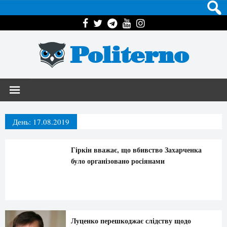
Politerno
День:
17.08.2019
Гіркін вважає, що вбивство Захарченка
було організовано росіянами
Луценко перешкоджає слідству щодо