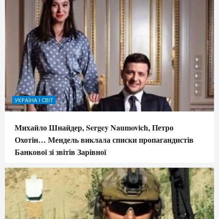
УКРАЇНА І СВІТ
Михайло Шнайдер, Sergey Naumovich, Петро
Охотін… Мендель виклала списки пропагандистів
Банкової зі звітів Зарівної