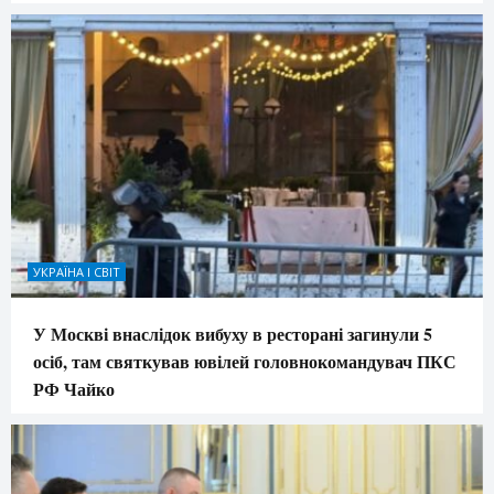
УКРАЇНА І СВІТ
У Москві внаслідок вибуху в ресторані загинули 5
осіб, там святкував ювілей головнокомандувач ПКС
РФ Чайко