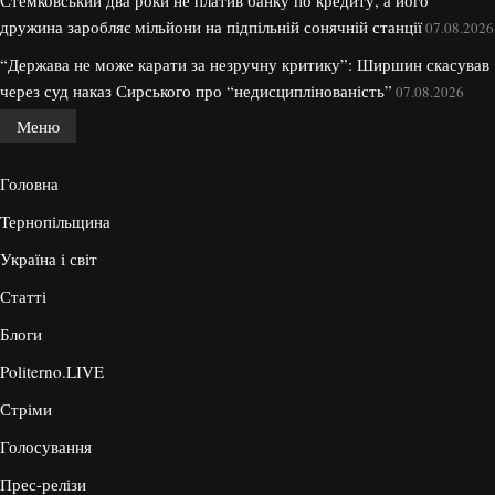
Стемковський два роки не платив банку по кредиту, а його
дружина заробляє мільйони на підпільній сонячній станції
07.08.2026
“Держава не може карати за незручну критику”: Ширшин скасував
через суд наказ Сирського про “недисциплінованість”
07.08.2026
Меню
Головна
Тернопільщина
Україна і світ
Статті
Блоги
Politerno.LIVE
Стріми
Голосування
Прес-релізи