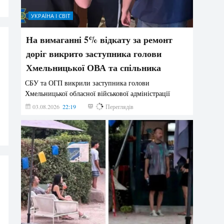
УКРАЇНА І СВІТ
На вимаганні 5% відкату за ремонт
доріг викрито заступника голови
Хмельницької ОВА та спільника
СБУ та ОГП викрили заступника голови
Хмельницької обласної військової адміністрації
03.08.2026
22:19
855
Переглядів