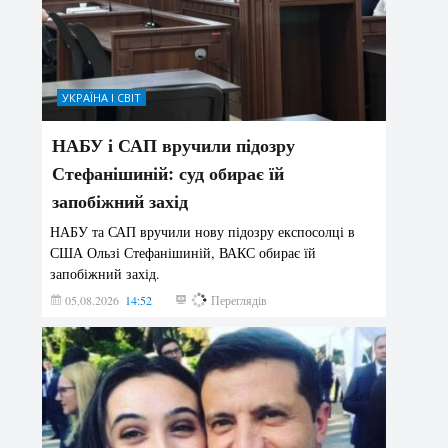
УКРАЇНА І СВІТ
НАБУ і САП вручили підозру
Стефанішиній: суд обирає їй
запобіжний захід
НАБУ та САП вручили нову підозру експосолці в
США Ользі Стефанішиній, ВАКС обирає їй
запобіжний захід.
05.08.2026
14:52
148
Переглядів