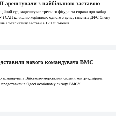
П арештували з найбільшою заставою
ійний суд заарештував третього фігуранта справи про хабар
У і САП колишню керівницю одного з департаментів ДФС Олену
ив альтернативу застави в 120 мільйонів.
едставили нового командувача ВМС
о командувача Військово-морськими силами контр-адмірала
у представили в Одесі особовому складу ВМСУ.