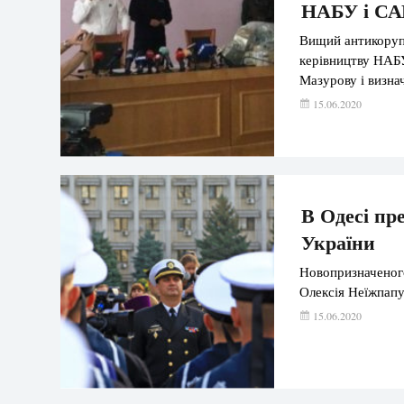
НАБУ і СА
Вищий антикорупц
керівництву НАБ
Мазурову і визнач
15.06.2020
В Одесі пр
України
Новопризначеног
Олексія Неїжпап
15.06.2020