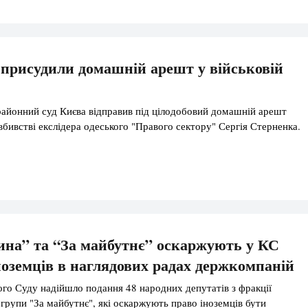
присудили домашній арешт у військовій
айонний суд Києва відправив під цілодобовий домашній арешт
вбивстві екслідера одеського "Правого сектору" Сергія Стерненка.
на” та “За майбутнє” оскаржують у КС
ноземців в наглядових радах держкомпаній
го Суду надійшло подання 48 народних депутатів з фракції
 групи "За майбутнє", які оскаржують право іноземців бути