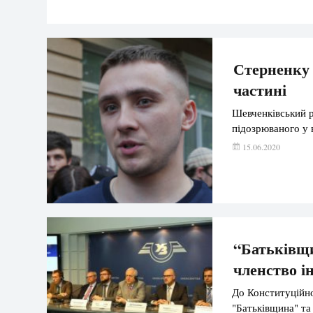
Стерненку 
частині
Шевченківський р
підозрюваного у 
15.06.2020
“Батьківщи
членство і
До Конституційно
"Батьківщина" та