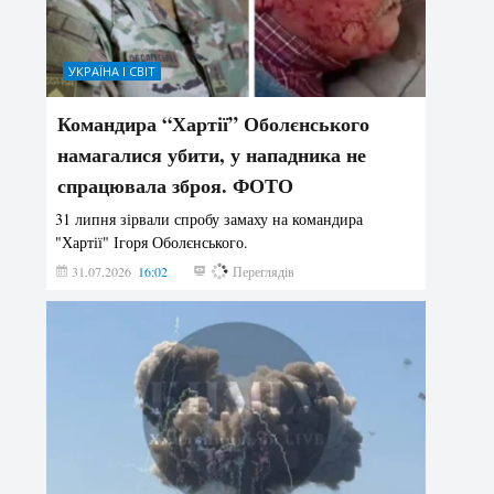
УКРАЇНА І СВІТ
Командира “Хартії” Оболєнського
намагалися убити, у нападника не
спрацювала зброя. ФОТО
31 липня зірвали спробу замаху на командира
"Хартії" Ігоря Оболєнського.
31.07.2026
16:02
200
Переглядів