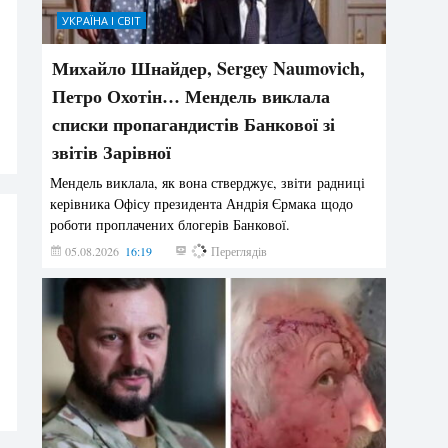
УКРАЇНА І СВІТ
Михайло Шнайдер, Sergey Naumovich,
Петро Охотін… Мендель виклала
списки пропагандистів Банкової зі
звітів Зарівної
Мендель виклала, як вона стверджує, звіти радниці
керівника Офісу президента Андрія Єрмака щодо
роботи проплачених блогерів Банкової.
05.08.2026
16:19
208
Переглядів