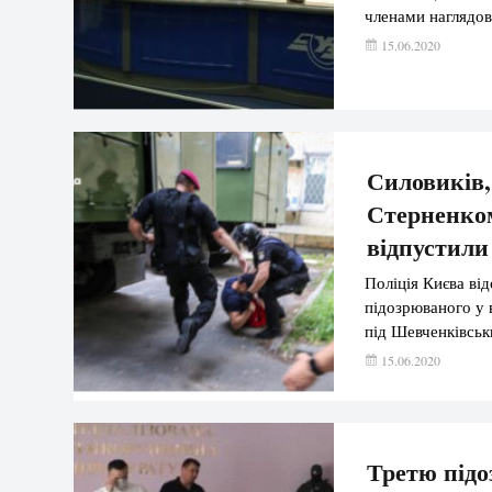
членами наглядо
15.06.2020
Силовиків,
Стерненком
відпустили
Поліція Києва ві
підозрюваного у 
під Шевченківсь
15.06.2020
Третю підо