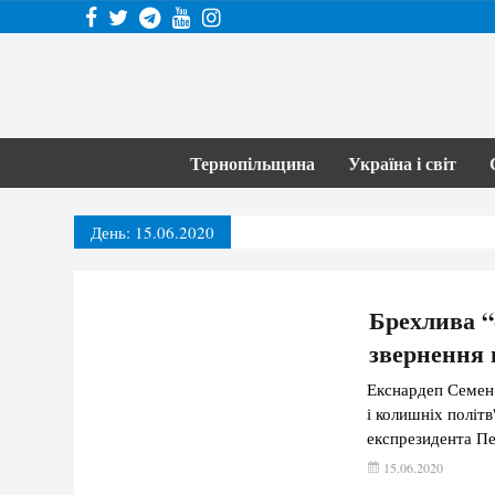
Тернопільщина
Україна і світ
День:
15.06.2020
Брехлива “
звернення 
Екснардеп Семен 
і колишніх політв
експрезидента П
15.06.2020