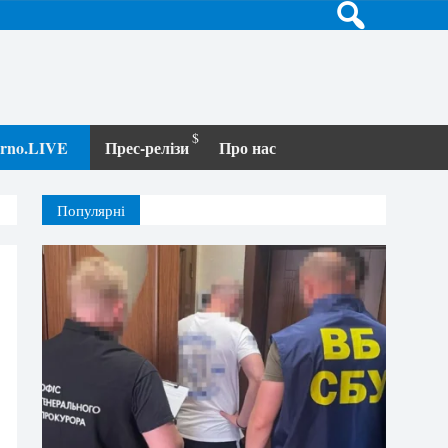
terno.LIVE
Прес-релізи
Про нас
Популярні