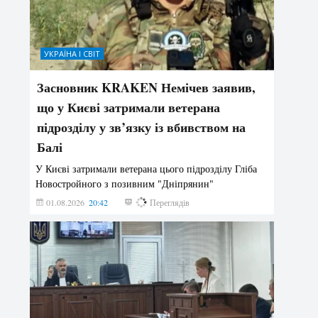
УКРАЇНА І СВІТ
Засновник KRAKEN Немічев заявив,
що у Києві затримали ветерана
підрозділу у зв’язку із вбивством на
Балі
У Києві затримали ветерана цього підрозділу Гліба
Новостройного з позивним "Дніпрянин"
01.08.2026
20:42
185
Переглядів