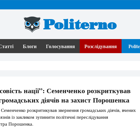
Politerno
Статті
Блоги
Голосування
Розслідування
Poli
совість нації”: Семенченко розкриткував
громадських діячів на захист Порошенка
Семенченко розкритикував звернення громадських діячів, вчених
'язнів із закликом зупинити політичні переслідування
етра Порошенка.