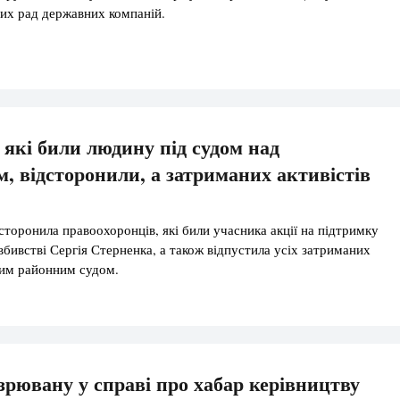
вих рад державних компаній.
 які били людину під судом над
, відсторонили, а затриманих активістів
дсторонила правоохоронців, які били учасника акції на підтримку
вбивстві Сергія Стерненка, а також відпустила усіх затриманих
ким районним судом.
зрювану у справі про хабар керівництву