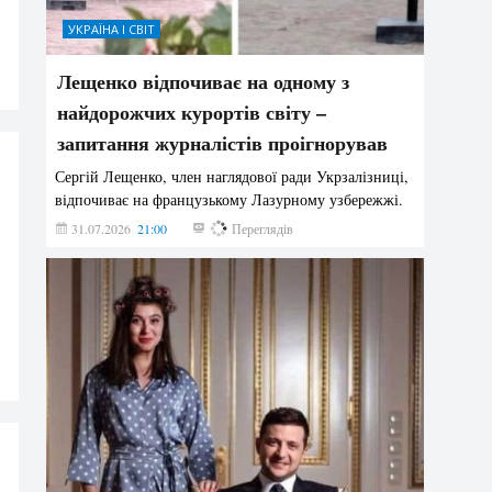
УКРАЇНА І СВІТ
Лещенко відпочиває на одному з
найдорожчих курортів світу –
запитання журналістів проігнорував
Сергій Лещенко, член наглядової ради Укрзалізниці,
відпочиває на французькому Лазурному узбережжі.
31.07.2026
21:00
217
Переглядів