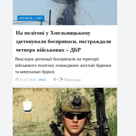
УКРАЇНА І СВІТ
На полігоні у Хмельницькому
здетонували боєприпаси, постраждали
четверо військових – ДБР
Внаслідок детонації боєприпасів на території
військового полігону пошкоджено житлові будинки
та комунальні будівлі.
31.07.2026
19:01
193
Переглядів