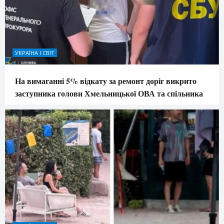
УКРАЇНА І СВІТ
На вимаганні 5% відкату за ремонт доріг викрито
заступника голови Хмельницької ОВА та спільника