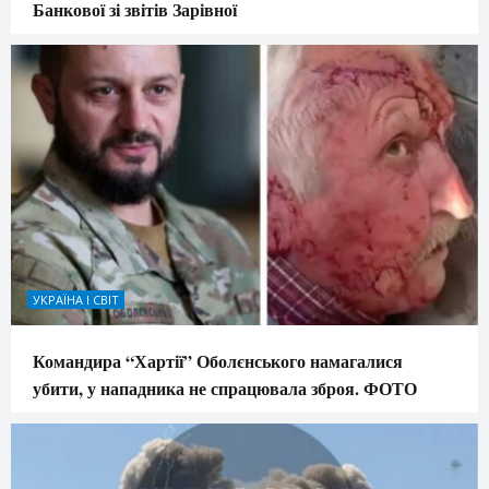
Банкової зі звітів Зарівної
УКРАЇНА І СВІТ
Командира “Хартії” Оболєнського намагалися
убити, у нападника не спрацювала зброя. ФОТО