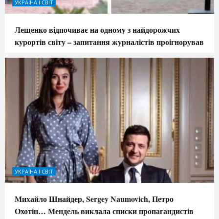
УКРАЇНА І СВІТ
Лещенко відпочиває на одному з найдорожчих
курортів світу – запитання журналістів проігнорував
УКРАЇНА І СВІТ
Михайло Шнайдер, Sergey Naumovich, Петро
Охотін… Мендель виклала списки пропагандистів