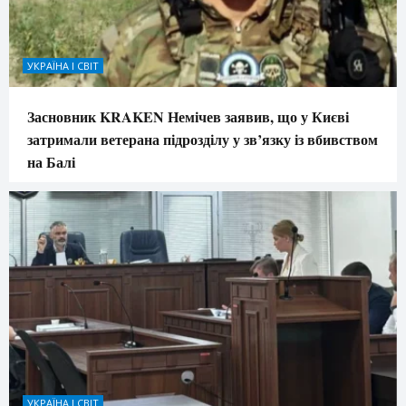
УКРАЇНА І СВІТ
Засновник KRAKEN Немічев заявив, що у Києві
затримали ветерана підрозділу у зв’язку із вбивством
на Балі
УКРАЇНА І СВІТ