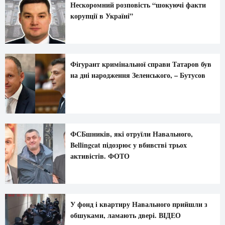
Нескоромний розповість “шокуючі факти
корупції в Україні”
Фігурант кримінальної справи Татаров був
на дні народження Зеленського, – Бутусов
ФСБшників, які отруїли Навального,
Bellingcat підозрює у вбивстві трьох
активістів. ФОТО
У фонд і квартиру Навального прийшли з
обшуками, ламають двері. ВІДЕО