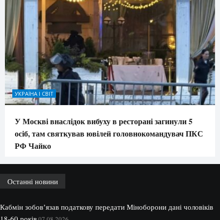
УКРАЇНА І СВІТ
У Москві внаслідок вибуху в ресторані загинули 5
осіб, там святкував ювілей головнокомандувач ПКС
РФ Чайко
Останні новини
Кабмін зобовʼязав податкову передати Міноборони дані чоловіків
18-60 років
07.08.2026