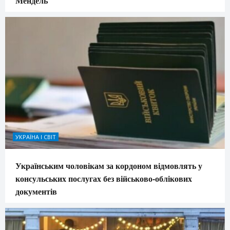
Мендель
УКРАЇНА І СВІТ
Українським чоловікам за кордоном відмовлять у
консульських послугах без військово-облікових
документів