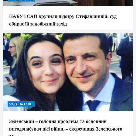
НАБУ і САП вручили підозру Стефанішиній: суд
обирає їй запобіжний захід
УКРАЇНА І СВІТ
Зеленський – головна проблема та основний
вигодонабувач цієї війни, – ексречниця Зеленського