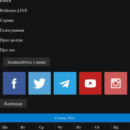
Блоги
Politerno.LIVE
Стріми
Голосування
Прес-релізи
Про нас
Залишайтесь з нами
Календар
Січень 2021
Пн
Вт
Ср
Чт
Пт
Сб
Нд