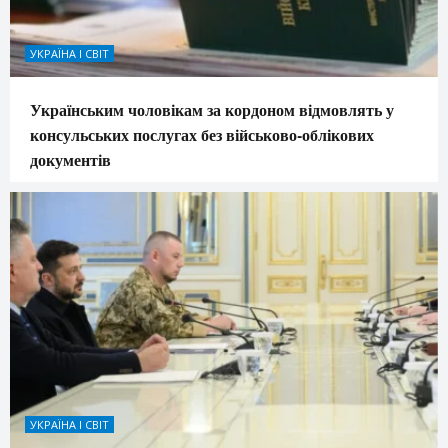
УКРАЇНА І СВІТ
Українським чоловікам за кордоном відмовлять у
консульських послугах без військово-облікових
документів
УКРАЇНА І СВІТ