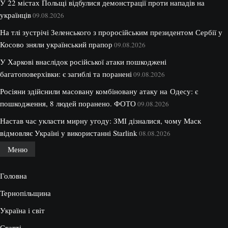
У 22 містах Польщі відбулися демонстрації проти нападів на
українців
09.08.2026
На тлі зустрічі Зеленського з проросійським президентом Сербії у
Косово зняли український прапор
09.08.2026
У Харкові внаслідок російської атаки пошкоджені
багатоповерхівки: є загиблі та поранені
09.08.2026
Росіяни здійснили масовану комбіновану атаку на Одесу: є
пошкодження, 8 людей поранено. ФОТО
09.08.2026
Настав час укласти мирну угоду: ЗМІ дізналися, чому Маск
відмовляє Україні у використанні Starlink
08.08.2026
Меню
Головна
Тернопільщина
Україна і світ
Статті