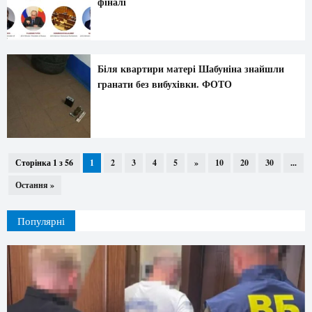
фіналі
Біля квартири матері Шабуніна знайшли
гранати без вибухівки. ФОТО
Сторінка 1 з 56
1
2
3
4
5
»
10
20
30
...
Остання »
Популярні