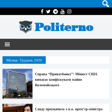
Politerno
Місяць:
Грудень 2020
Справа “Приватбанку”: Мінюст США
вимагає конфіскувати майно
Коломойського
Санду призначила т.в.о. прем’єр-міністра