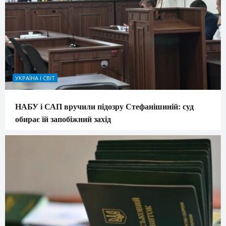
УКРАЇНА І СВІТ
НАБУ і САП вручили підозру Стефанішиній: суд
обирає їй запобіжний захід