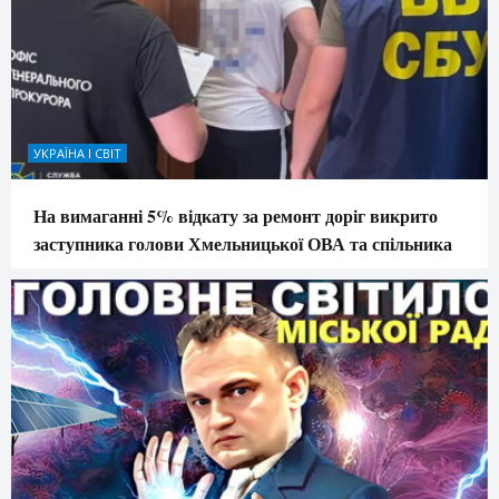
УКРАЇНА І СВІТ
На вимаганні 5% відкату за ремонт доріг викрито
заступника голови Хмельницької ОВА та спільника