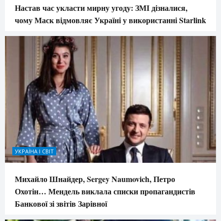
Настав час укласти мирну угоду: ЗМІ дізналися,
чому Маск відмовляє Україні у використанні Starlink
УКРАЇНА І СВІТ
Михайло Шнайдер, Sergey Naumovich, Петро
Охотін… Мендель виклала списки пропагандистів
Банкової зі звітів Зарівної