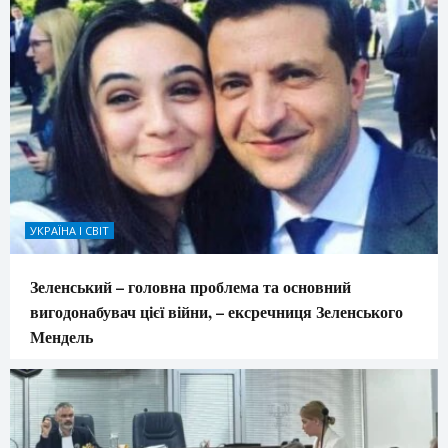
УКРАЇНА І СВІТ
Зеленський – головна проблема та основний
вигодонабувач цієї війни, – ексречниця Зеленського
Мендель